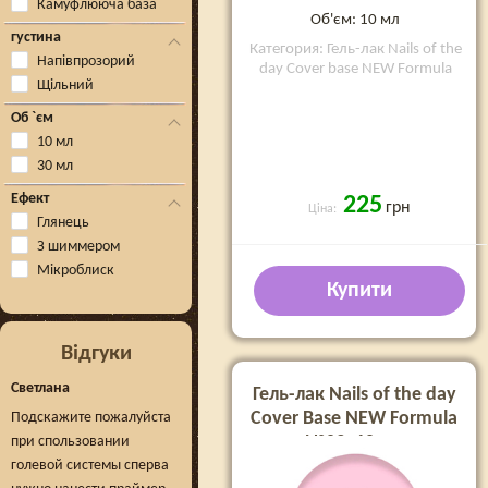
Камуфлююча база
Об'єм: 10 мл
густина
Категория: Гель-лак Nails of the
Напівпрозорий
day Cover base NEW Formula
Щільний
Об `єм
10 мл
30 мл
Ефект
225
грн
Ціна:
Глянець
З шиммером
Мікроблиск
Купити
Відгуки
Светлана
Гель-лак Nails of the day
Cover Base NEW Formula
Подскажите пожалуйста
№03, 10 мл
при спользовании
голевой системы сперва