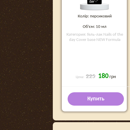
Колір: персиковий
Об'єм: 10 мл
Категория: Гель-лак Nails of the
day Cover base NEW Formula
180
225
грн
Цена:
Купить