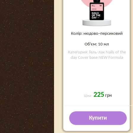
Колір: нюдово–персиковий
Об'єм: 10 мл
Категория: Гель-лак Nails of the
day Cover base NEW Formula
225
грн
Ціна:
Купити