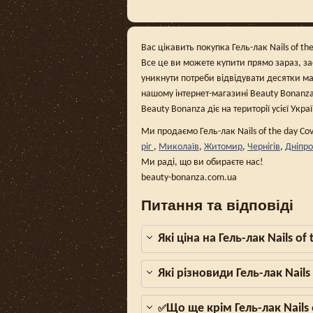
Вас цікавить покупка Гель-лак Nails of th
Все це ви можете купити прямо зараз, з
уникнути потреби відвідувати десятки ма
нашому інтернет-магазині Beauty Bonanza,
Beauty Bonanza діє на території усієї Укра
Ми продаємо Гель-лак Nails of the day Co
ріг
,
Миколаїв
,
Житомир
,
Чернігів
,
Дніпро
Ми раді, що ви обираєте нас!
beauty-bonanza.com.ua
Питання та відповіді
Які ціна на Гель-лак Nails o
Які різновиди Гель-лак Nail
Що ще крім Гель-лак Nails
✅