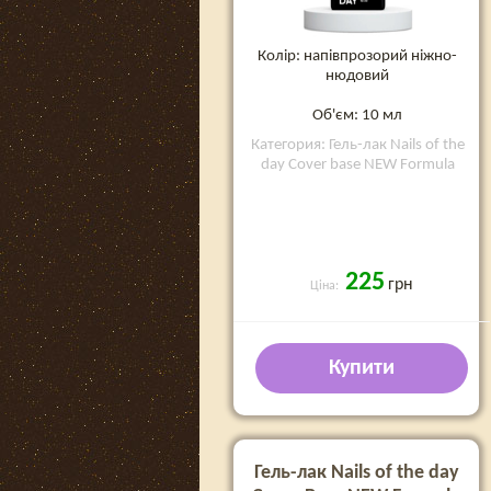
Колір: напівпрозорий ніжно-
нюдовий
Об'єм: 10 мл
Категория: Гель-лак Nails of the
day Cover base NEW Formula
225
грн
Ціна:
Купити
Гель-лак Nails of the day