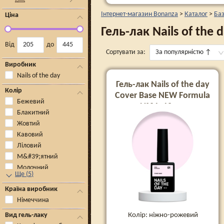
Інтернет-магазин Bonanza
>
Каталог
>
Баз
Ціна
Гель-лак Nails of the
Від
до
Сортувати за:
За популярністю
↑
Виробник
Nails of the day
Гель-лак Nails of the day
Колір
Cover Base NEW Formula
Бежевий
№01, 10 мл
Блакитний
Жовтий
Кавовий
Ліловий
М&#39;ятний
Молочний
Ще
(
5
)
Країна виробник
Німеччина
Колір: ніжно-рожевий
Вид гель-лаку