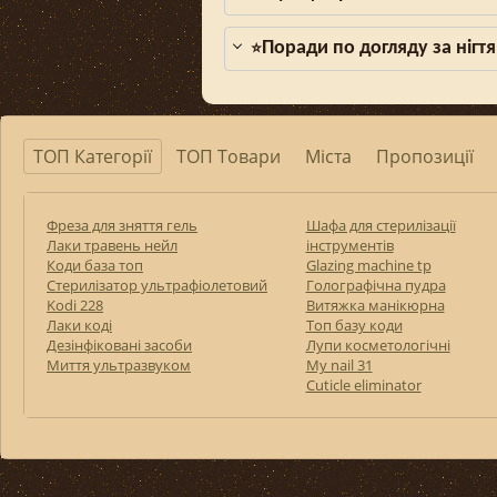
Поради по догляду за нігтя
⭐
ТОП Категорії
ТОП Товари
Міста
Пропозиції
Фреза для зняття гель
Шафа для стерилізації
Лаки травень нейл
інструментів
Коди база топ
Glazing machine tp
Стерилізатор ультрафіолетовий
Голографічна пудра
Kodi 228
Витяжка манікюрна
Лаки коді
Топ базу коди
Дезінфіковані засоби
Лупи косметологічні
Миття ультразвуком
My nail 31
Cuticle eliminator