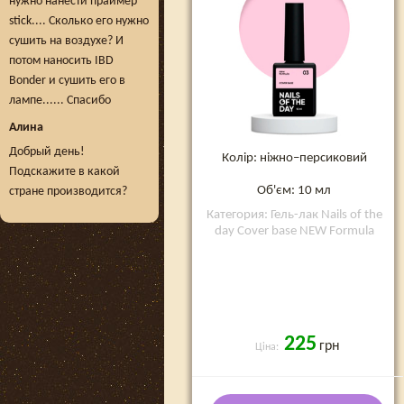
нужно нанести праймер
stick.... Сколько его нужно
сушить на воздухе? И
потом наносить IBD
Bonder и сушить его в
лампе...... Спасибо
Алина
Добрый день!
Колір: ніжно–персиковий
Подскажите в какой
Об'єм: 10 мл
стране производится?
Категория: Гель-лак Nails of the
day Cover base NEW Formula
225
грн
Ціна: