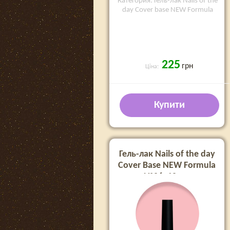
Категория: Гель-лак Nails of the
day Cover base NEW Formula
225
грн
Ціна:
Купити
Гель-лак Nails of the day
Cover Base NEW Formula
№06, 10 мл