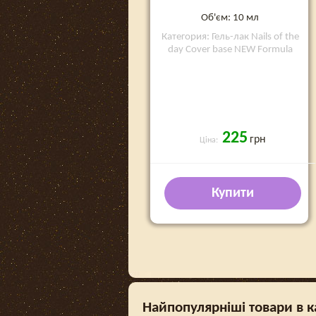
Об'єм: 10 мл
Категория: Гель-лак Nails of the
day Cover base NEW Formula
225
грн
Ціна:
Купити
Найпопулярніші товари в ка