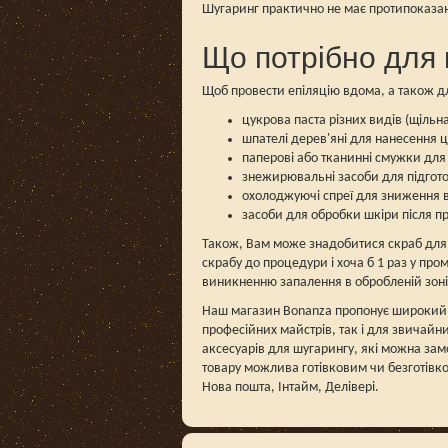
Шугаринг практично не має протипоказан
Що потрібно для 
Щоб провести епіляцію вдома, а також д
цукрова паста різних видів (щільна
шпателі дерев'яні для нанесення ц
паперові або тканинні смужки для
знежирювальні засоби для підгото
охолоджуючі спреї для зниження в
засоби для обробки шкіри після п
Також, Вам може знадобитися скраб для в
скрабу до процедури і хоча б 1 раз у пр
виникненню запалення в обробленій зоні
Наш магазин Bonanza пропонує широкий а
професійних майстрів, так і для звичайни
аксесуарів для шугарингу, які можна зам
товару можлива готівковим чи безготівк
Нова пошта, Інтайм, Делівері.