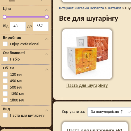
Інтернет-магазин Bonanza
>
Каталог
>
Шуг
Ціна
Все для шугарінгу
Від
до
Виробник
Enjoy Professional
Особливості
Набір
Об `єм
120 мл
450 мл
Паста для шугарінгу
500 мл
1350 мл
1800 мл
Вид
Сортувати за:
За популярністю
↑
Паста для шугарінгу
Паста для шугарингу FRC