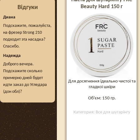
Beauty Hard 150 г
Відгуки
Диана
Подскажите, пожалуйста,
на фрезер Strong 210
подходит эта насадка?
Спасибо.
Надежда
Доброго вечера.
Подскажите сколько
примерно дней будет
Для досягнення ідеально чистої та
идти заказ до Угледара
гладкої шкіри
(дон обл)?
Об'єм: 150 гр.
Категория: Все для шугарінгу