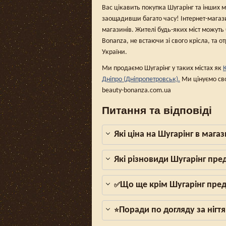
Вас цікавить покупка Шугарінг та інших м
заощадивши багато часу! Інтернет-магаз
магазинів. Жителі будь-яких міст можуть
Bonanza, не встаючи зі свого крісла, та о
України.
Ми продаємо Шугарінг у таких містах як
Дніпро (Дніпропетровськ).
Ми цінуємо сво
beauty-bonanza.com.ua
Питання та відповіді
Які ціна на Шугарінг в мага
Які різновиди Шугарінг пре
Що ще крім Шугарінг пред
✅
Поради по догляду за нігтя
⭐