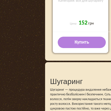
Категория: Все для шугарінгу
152
грн
Цена:
Купить
Шугаринг
Шугаринг — процедура видалення небажано
практично безболісним і безпечним. Суть
волосся, потім зверху накладається ткан
росту волосся. Використання такого мето
цукровою пастою постійно, то вже через д