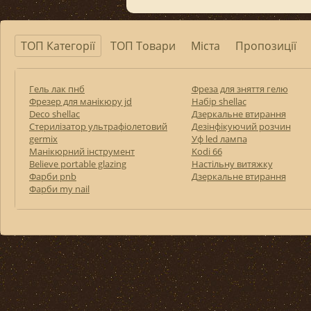
ТОП Категорії
ТОП Товари
Міста
Пропозиції
Гель лак пнб
Фреза для зняття гелю
Фрезер для манікюру jd
Набір shellac
Deco shellac
Дзеркальне втирання
Стерилізатор ультрафіолетовий
Дезінфікуючий розчин
germix
Уф led лампа
Манікюрний інструмент
Kodi 66
Believe portable glazing
Настільну витяжку
Фарби pnb
Дзеркальне втирання
Фарби my nail