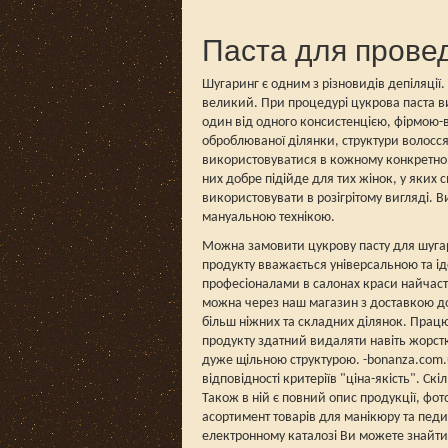
Паста для прове
Шугаринг є одним з різновидів депіляції. 
великий. При процедурі цукрова паста в
один від одного консистенцією, фірмою-
оброблюваної ділянки, структури волосс
використовуватися в кожному конкретному
них добре підійде для тих жінок, у яких с
використовувати в розігрітому вигляді. 
мануальною технікою.
Можна замовити цукрову пасту для шугари
продукту вважається універсальною та ід
професіоналами в салонах краси найчасті
можна через наш магазин з доставкою до
більш ніжних та складних ділянок. Працю
продукту здатний видаляти навіть жорстк
дуже щільною структурою. -bonanza.com.
відповідності критеріїв "ціна-якість". Ск
Також в ній є повний опис продукції, фо
асортимент товарів для манікюру та пед
електронному каталозі Ви можете знайти