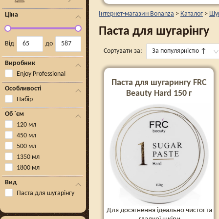
Інтернет-магазин Bonanza
>
Каталог
>
Шуг
Ціна
Паста для шугарінгу
Від
до
Сортувати за:
За популярністю
↑
Виробник
Enjoy Professional
Паста для шугарингу FRC
Особливості
Beauty Hard 150 г
Набір
Об `єм
120 мл
450 мл
500 мл
1350 мл
1800 мл
Вид
Паста для шугарінгу
Для досягнення ідеально чистої та