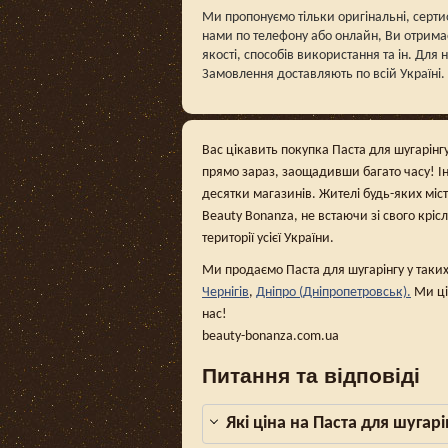
Ми пропонуємо тільки оригінальні, серти
нами по телефону або онлайн, Ви отримаєт
якості, способів використання та ін. Для
Замовлення доставляють по всій Україні.
Вас цікавить покупка Паста для шугарінгу
прямо зараз, заощадивши багато часу! І
десятки магазинів. Жителі будь-яких міс
Beauty Bonanza, не встаючи зі свого кріс
території усієї України.
Ми продаємо Паста для шугарінгу у таких
Чернігів
,
Дніпро (Дніпропетровськ).
Ми ці
нас!
beauty-bonanza.com.ua
Питання та відповіді
Які ціна на Паста для шугар