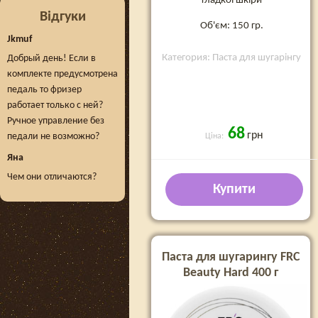
гладкої шкіри
Відгуки
Об'єм: 150 гр.
Jkmuf
Категория: Паста для шугарінгу
Добрый день! Если в
комплекте предусмотрена
педаль то фризер
работает только с ней?
Ручное управление без
68
грн
педали не возможно?
Ціна:
Яна
Чем они отличаются?
Купити
Паста для шугарингу FRC
Beauty Hard 400 г