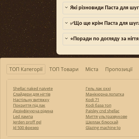
Які різновиди Паста для шуг
Що ще крім Паста для шуг
✅
Поради по догляду за нігтя
⭐
ТОП Категорії
ТОП Товари
Міста
Пропозиції
Shellac naked naivete
Гель лак oxxi
Слайдери для нігтів
Манікюрна лопатка
Настільну витяжку
Kodi 71
Покриття під лак
Kodi база топ
Дезінфікуюча рідина
Paisley cnd shellac
Led лампа
Миття ультразвукове
Jerden proff gel
Шеллак блюскай
Jd 500 фрезер
Glazing machine tp