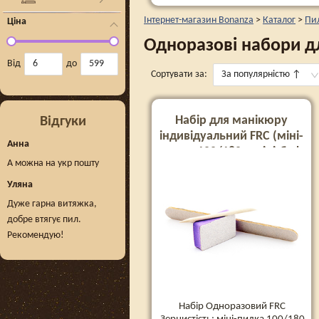
Інтернет-магазин Bonanza
>
Каталог
>
Пи
Ціна
Одноразові набори д
Від
до
Сортувати за:
За популярністю
↑
Набір для манікюру
Відгуки
індивідуальний FRC (міні-
Анна
пилка 100/180 + міні-баф
А можна на укр пошту
150/180 + апельсинова
паличка)
Уляна
Дуже гарна витяжка,
добре втягує пил.
Рекомендую!
Набір Одноразовий FRC