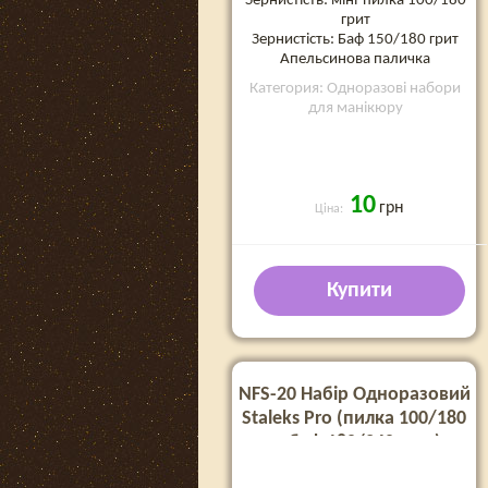
Зернистість: міні-пилка 100/180
грит
Зернистість: Баф 150/180 грит
Апельсинова паличка
Категория: Одноразові набори
для манікюру
10
грн
Ціна:
Купити
NFS-20 Набір Одноразовий
Staleks Pro (пилка 100/180
та баф 180/240 грит)