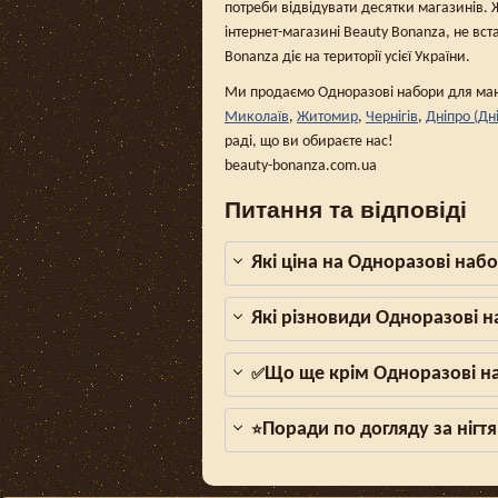
потреби відвідувати десятки магазинів. 
інтернет-магазині Beauty Bonanza, не вст
Bonanza діє на території усієї України.
Ми продаємо Одноразові набори для мані
Миколаїв
,
Житомир
,
Чернігів
,
Дніпро (Дн
раді, що ви обираєте нас!
beauty-bonanza.com.ua
Питання та відповіді
Які ціна на Одноразові наб
Які різновиди Одноразові 
Що ще крім Одноразові на
✅
Поради по догляду за нігтя
⭐