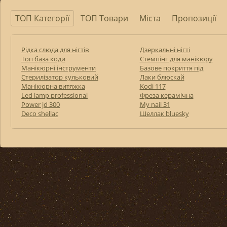
ТОП Категорії
ТОП Товари
Міста
Пропозиції
Рідка слюда для нігтів
Дзеркальні нігті
Топ база коди
Стемпінг для манікюру
Манікюрні інструменти
Базове покриття під
Стерилізатор кульковий
Лаки блюскай
Манікюрна витяжка
Kodi 117
Led lamp professional
Фреза керамічна
Power jd 300
My nail 31
Deco shellac
Шеллак bluesky