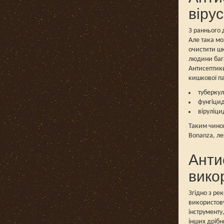
вірус
З раннього 
Але така мо
очистити шк
людини бага
Антисептики
кишкової п
туберкул
фунгіцид
віруліцид
Таким чином
Bonanza, ле
Анти
вико
Згідно з ре
використову
інструменту
інших дрібн