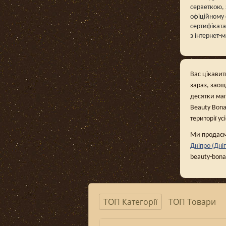
серветкою, 
офіційному 
сертифіката
з інтернет-
Вас цікавит
зараз, заощ
десятки маг
Beauty Bona
території ус
Ми продаєм
Дніпро (Дні
beauty-bon
ТОП Категорії
ТОП Товари