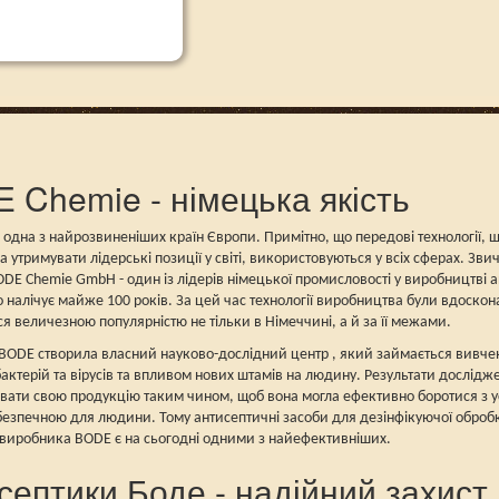
 Chemie - німецька якість
 одна з найрозвиненіших країн Європи. Примітно, що передові технології,
 утримувати лідерські позиції у світі, використовуються у всіх сферах. Зви
DE Chemie GmbH - один із лідерів німецької промисловості у виробництві а
го налічує майже 100 років. За цей час технології виробництва були вдоскон
я величезною популярністю не тільки в Німеччині, а й за її межами.
 BODE створила власний науково-дослідний центр , який займається вивчення
актерій та вірусів та впливом нових штамів на людину. Результати дослідж
ати свою продукцію таким чином, щоб вона могла ефективно боротися з у
езпечною для людини. Тому антисептичні засоби для дезінфікуючої обробки
 виробника BODE є на сьогодні одними з найефективніших.
септики Боде - надійний захист 