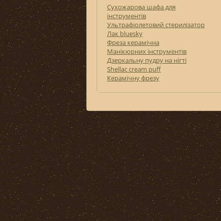
Сухожарова шафа для
інструментів
Ультрафіолетовий стерилізатор
Лак bluesky
Фреза керамічна
Манікюрних інструментів
Дзеркальну пудру на нігті
Shellac cream puff
Керамічну фрезу