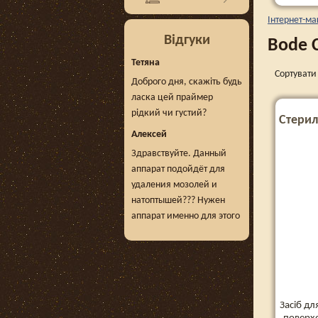
Інтернет-ма
Відгуки
Bode 
Тетяна
Сортувати 
Доброго дня, скажіть будь
ласка цей праймер
рідкий чи густий?
Стерил
Алексей
Здравствуйте. Данный
аппарат подойдёт для
удаления мозолей и
натоптышей??? Нужен
аппарат именно для этого
Засіб дл