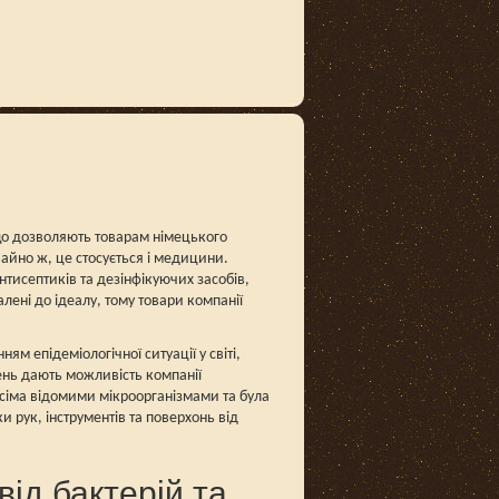
 що дозволяють товарам німецького
чайно ж, це стосується і медицини.
нтисептиків та дезінфікуючих засобів,
алені до ідеалу, тому товари компанії
м епідеміологічної ситуації у світі,
ень дають можливість компанії
сіма відомими мікроорганізмами та була
 рук, інструментів та поверхонь від
від бактерій та