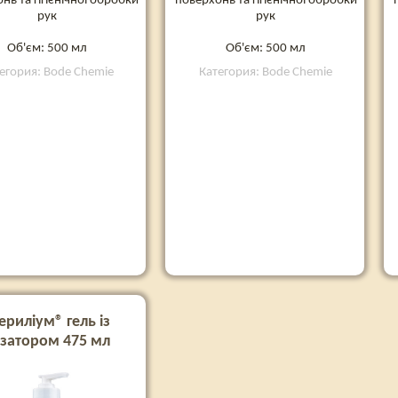
нь та гігієнічної обробки
поверхонь та гігієнічної обробки
рук
рук
Об'єм: 500 мл
Об'єм: 500 мл
егория: Bode Chemie
Категория: Bode Chemie
ериліум® гель із
затором 475 мл