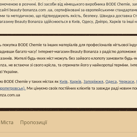
змоченою в розчині. Всі засоби від німецького виробника BODE Chemie, з
сайті beauty-bonanza.com .ua, сертифіковані за європейськими стандартам
ми та методичкою, що підтверджують якість, безпеку. Швидка доставка Сте
магазину Beauty Bonanza здійснюється в Київ, Одесу, Дніпро, Харків та інші 
ь покупка BODE Chemie та інших матеріалів для професіоналів нігтьової інд
адивши багато часу! Інтернет-магазин Beauty Bonanza з радістю допоможе
азинів. Жителі будь-яких міст можуть без зайвого клопоту замовити будь-я
nza, не встаючи зі свого крісла, та отримати його у найкоротші терміни. Ін
ієї України.
о BODE Chemie у таких містах як
Київ
,
Харків
,
Запоріжжя
,
Одеса
,
Черкаси
,
пропетровськ).
Ми цінуємо своїх постійних клієнтів та завжди раді новим п
anza.com.ua
Міста
Пропозиції