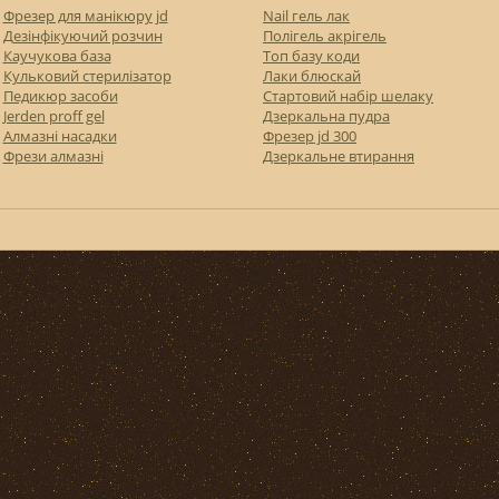
Фрезер для манікюру jd
Nail гель лак
Дезінфікуючий розчин
Полігель акрігель
Каучукова база
Топ базу коди
Кульковий стерилізатор
Лаки блюскай
Педикюр засоби
Стартовий набір шелаку
Jerden proff gel
Дзеркальна пудра
Алмазні насадки
Фрезер jd 300
Фрези алмазні
Дзеркальне втирання