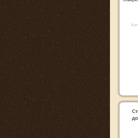
поверхо
Кат
Ст
до