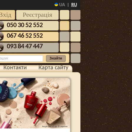
UA
RU
|
Вхід
Реєстрація
050 30 52 552
067 46 52 552
093 84 47 447
Контакти
Карта сайту