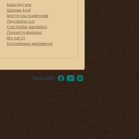
База під гель
Шеллак kodi
Миття ультразвукове
Лед лампи sun
Cnd shellac dandelion
Покриття вінілюкс
My nail 31
Контейнери дезінфекції
Карта сайту