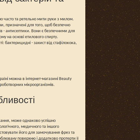
но часто та ретельно мити руки з милом.
ни, призначені для того, щоб безпечно
ів - антисептики. Вони є безпечними для
му на основі етилового спирту.
і: бактерицидні - захист від стафілокока,
аїні можна в інтернет-магазині Beauty
роботворних мікроорганізмів.
бливості
вання, може однаково успішно
ологічного, медичного та іншого
стовувати його для замочування фрез та
облювану поверхню і додатково протерти її