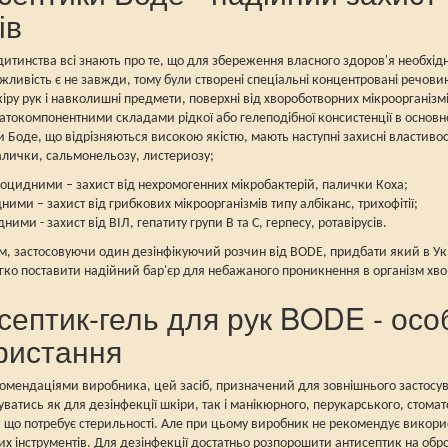
ів
дитинства всі знають про те, що для збереження власного здоров'я необхід
жливість є не завжди, тому були створені спеціальні концентровані речови
іру рук і навколишні предмети, поверхні від хвороботворних мікроорганізм
токомпонентними складами рідкої або гелеподібної консистенції в основно
 Боде, що відрізняються високою якістю, мають наступні захисні властивост
алички, сальмонельозу, листериозу;
оцидними – захист від нехромогенних мікробактерій, палички Коха;
ними – захист від грибкових мікроорганізмів типу албіканс, трихофітії;
ними - захист від ВІЛ, гепатиту групи В та С, герпесу, ротавірусів.
, застосовуючи один дезінфікуючий розчин від BODE, придбати який в Укр
гко поставити надійний бар'єр для небажаного проникнення в організм хво
септик-гель для рук BODE - осо
ристання
комендаціями виробника, цей засіб, призначений для зовнішнього застосу
ватись як для дезінфекції шкіри, так і манікюрного, перукарського, стомат
, що потребує стерильності. Але при цьому виробник не рекомендує викори
их інструментів. Для дезінфекції достатньо розпорошити антисептик на обр