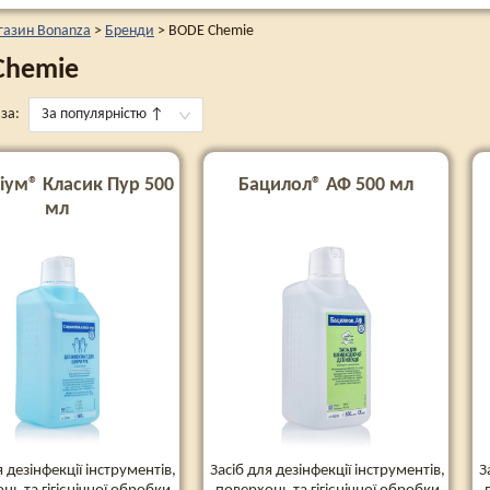
газин Bonanza
>
Бренди
>
BODE Chemie
Chemie
за:
За популярністю
↑
іум® Класик Пур 500
Бацилол® АФ 500 мл
мл
я дезінфекції інструментів,
Засіб для дезінфекції інструментів,
З