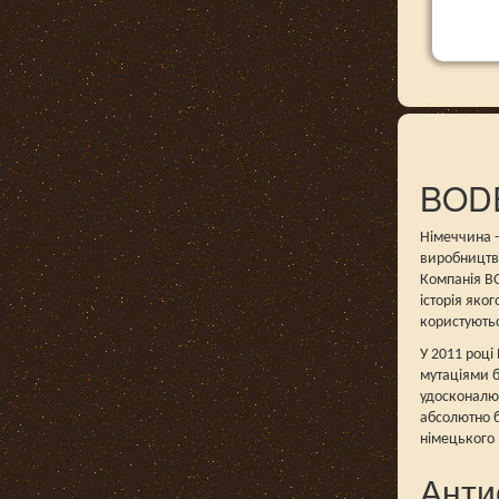
BODE
Німеччина -
виробництва
Компанія BO
історія яко
користуютьс
У 2011 році
мутаціями б
удосконалюв
абсолютно б
німецького
Анти