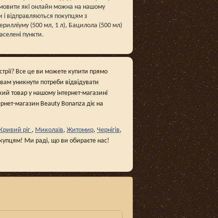
амовити які онлайн можна на нашому
и і відправляються покупцям з
рилліуму (500 мл, 1 л), Бацилола (500 мл)
населені пункти.
устрії? Все це ви можете купити прямо
 вам уникнути потреби відвідувати
кий товар у нашому інтернет-магазині
тернет-магазин Beauty Bonanza діє на
Кривий ріг
,
Миколаїв
,
Житомир
,
Чернігів
,
окупцям! Ми раді, що ви обираєте нас!