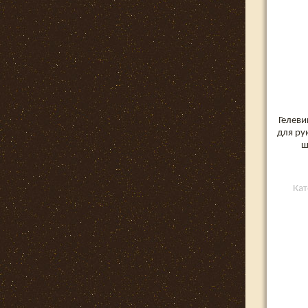
Гелеви
для ру
ш
Кат