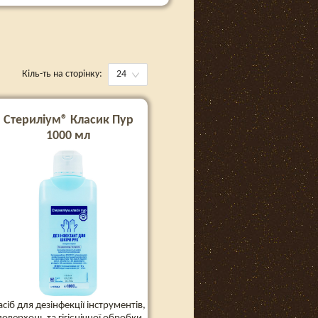
Кіль-ть на сторінку:
24
Стериліум® Класик Пур
1000 мл
асіб для дезінфекції інструментів,