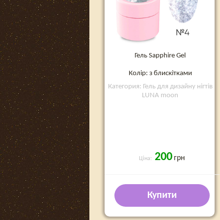
Гель Sapphire Gel
Колір: з блискітками
Категория: Гель для дизайну нігтів
LUNA moon
200
грн
Ціна:
Купити