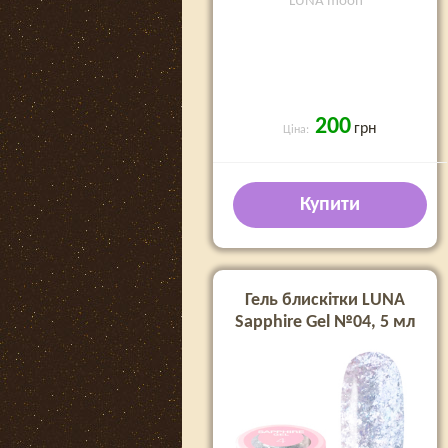
LUNA moon
200
грн
Ціна:
Купити
Гель блискітки LUNA
Sapphire Gel №04, 5 мл