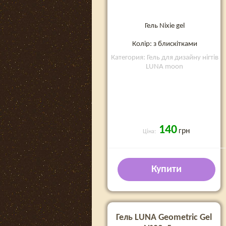
Гель Nixie gel
Колір: з блискітками
Категория: Гель для дизайну нігтів
LUNA moon
140
грн
Ціна:
Купити
Гель LUNA Geometric Gel