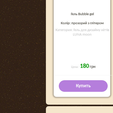
Гель Bubble gel
Колір: прозорий з глітером
Категория: Гель для дизайну нігтів
LUNA moon
180
грн
Цена:
Купить