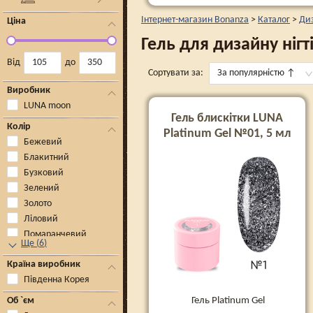
Інтернет-магазин Bonanza
>
Каталог
>
Диз
Ціна
Гель для дизайну ніг
Від
до
Сортувати за:
За популярністю
↑
Виробник
LUNA moon
Гель блискітки LUNA
Колір
Platinum Gel №01, 5 мл
Бежевий
Блакитний
Бузковий
Зелений
Золото
Ліловий
Помаранчевий
Ще
(
6
)
Країна виробник
Південна Корея
Гель Platinum Gel
Об `єм