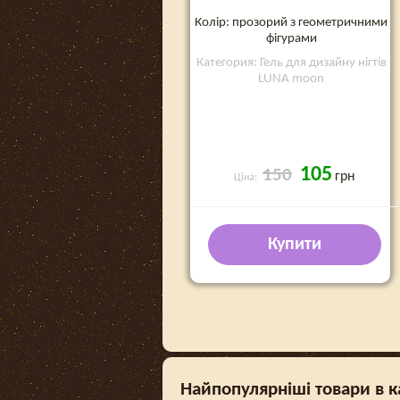
Колір: прозорий з геометричними
фігурами
Категория: Гель для дизайну нігтів
LUNA moon
105
150
грн
Ціна:
Купити
Найпопулярніші товари в ка