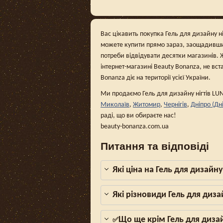
Вас цікавить покупка Гель для дизайну ніг
можете купити прямо зараз, заощадивши 
потреби відвідувати десятки магазинів. 
інтернет-магазині Beauty Bonanza, не вст
Bonanza діє на території усієї України.
Ми продаємо Гель для дизайну нігтів LUN
Миколаїв
,
Житомир
,
Чернігів
,
Дніпро (Дн
раді, що ви обираєте нас!
beauty-bonanza.com.ua
Питання та відповіді
Які ціна на Гель для дизайн
Які різновиди Гель для диз
Що ще крім Гель для диза
✅