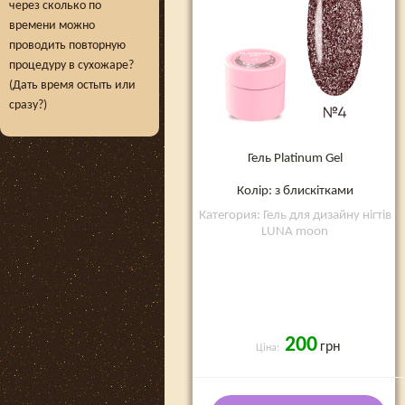
через сколько по
времени можно
проводить повторную
процедуру в сухожаре?
(Дать время остыть или
сразу?)
Гель Platinum Gel
Колір: з блискітками
Категория: Гель для дизайну нігтів
LUNA moon
200
грн
Ціна: