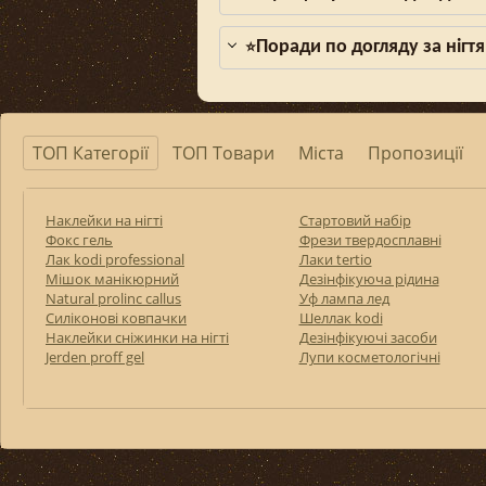
Поради по догляду за нігтя
⭐
ТОП Категорії
ТОП Товари
Міста
Пропозиції
Наклейки на нігті
Стартовий набір
Фокс гель
Фрези твердосплавні
Лак kodi professional
Лаки tertio
Мішок манікюрний
Дезінфікуюча рідина
Natural prolinc callus
Уф лампа лед
Силіконові ковпачки
Шеллак kodi
Наклейки сніжинки на нігті
Дезінфікуючі засоби
Jerden proff gel
Лупи косметологічні