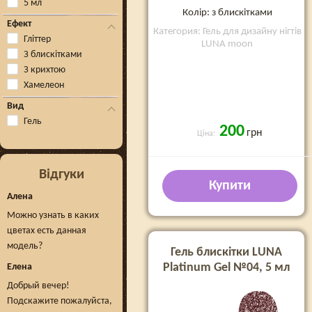
5 мл
Колір: з блискітками
Ефект
Категория: Гель для дизайну нігтів
Гліттер
LUNA moon
З блискітками
З крихтою
Хамелеон
Вид
Гель
200
грн
Ціна:
Відгуки
Купити
Алена
Можно узнать в каких
цветах есть данная
модель?
Гель блискітки LUNA
Platinum Gel №04, 5 мл
Елена
Добрый вечер!
Подскажите пожалуйста,