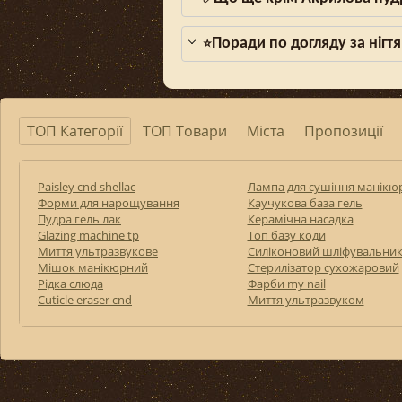
Поради по догляду за нігтя
⭐
ТОП Категорії
ТОП Товари
Міста
Пропозиції
Paisley cnd shellac
Лампа для сушіння манікю
Форми для нарощування
Каучукова база гель
Пудра гель лак
Керамічна насадка
Glazing machine tp
Топ базу коди
Миття ультразвукове
Силіконовий шліфувальни
Мішок манікюрний
Стерилізатор сухожаровий
Рідка слюда
Фарби my nail
Cuticle eraser cnd
Миття ультразвуком