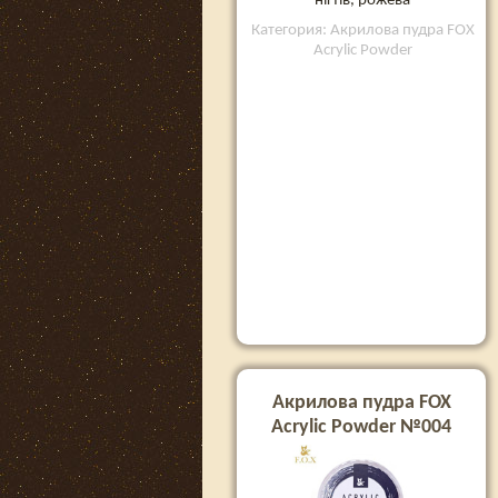
нігтів, рожева
Категория: Акрилова пудра FOX
Acrylic Powder
Акрилова пудра FOX
Acrylic Powder №004