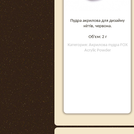
Пудра акрилова для дизайну
нігтів, червона.
Об'єм: 2 г
Категория: Акрилова пудра FOX
Acrylic Powder