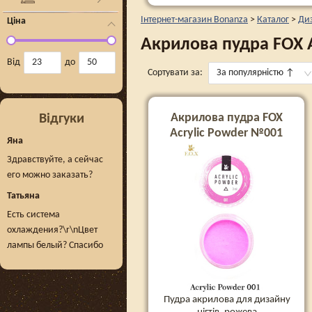
Інтернет-магазин Bonanza
>
Каталог
>
Диз
Ціна
Акрилова пудра FOX A
Від
до
Сортувати за:
За популярністю
↑
Акрилова пудра FOX
Відгуки
Acrylic Powder №001
Яна
Здравствуйте, а сейчас
его можно заказать?
Татьяна
Есть система
охлаждения?\r\nЦвет
лампы белый? Спасибо
Пудра акрилова для дизайну