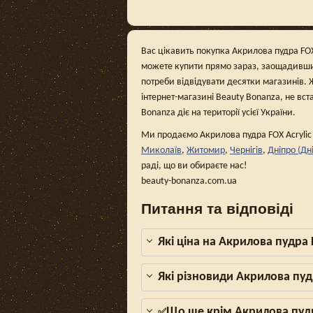
Вас цікавить покупка Акрилова пудра FOX A
можете купити прямо зараз, заощадивши 
потреби відвідувати десятки магазинів. 
інтернет-магазині Beauty Bonanza, не вст
Bonanza діє на території усієї України.
Ми продаємо Акрилова пудра FOX Acrylic 
Миколаїв
,
Житомир
,
Чернігів
,
Дніпро (Дн
раді, що ви обираєте нас!
beauty-bonanza.com.ua
Питання та відповіді
Які ціна на Акрилова пудра 
Які різновиди Акрилова пуд
Що ще крім Акрилова пудр
✅