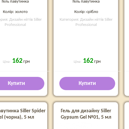
Гель павутинка
Гель павутинка
Колір: золото
Колір: срібло
рия: Дизайн нігтів Siller
Категория: Дизайн нігтів Siller
Professional
Professional
162
162
грн
грн
Ціна:
Ціна:
Купити
Купити
вутинка Siller Spider
Гель для дизайну Siller
el (чорна), 5 мл
Gypsum Gel №01, 5 мл