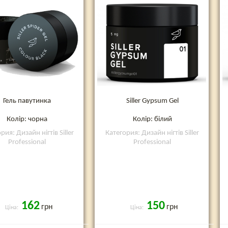
Гель павутинка
Siller Gypsum Gel
Колір: чорна
Колір: білий
рия: Дизайн нігтів Siller
Категория: Дизайн нігтів Siller
Professional
Professional
162
150
грн
грн
Ціна:
Ціна: