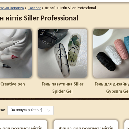
газин Bonanza
>
Каталог
>
Дизайн нігтів Siller Professional
 нігтів Siller Professional
r Creative pen
Гель павутинка Siller
Гель для дизайну 
Spider Gel
Gypsum Ge
за:
За популярністю
↑
 для розпису нігтів
Ручка для розпису нігтів
Г