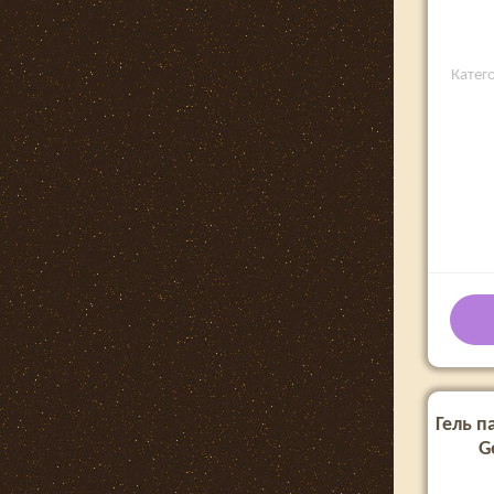
Катего
Гель па
G