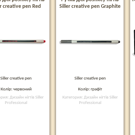
er creative pen Red
Siller creative pen Graphite
Siller creative pen
Siller creative pen
Колір: червоний
Колір: графіт
рия: Дизайн нігтів Siller
Категория: Дизайн нігтів Siller
Professional
Professional