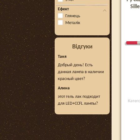
Sill
Ефект
Глянець
Металік
Відгуки
Таня
Добрый день! Есть
данная лампа в наличии
красный цвет?
Алина
этот гель лак подходит
Катего
для LED+CCFL лампы?