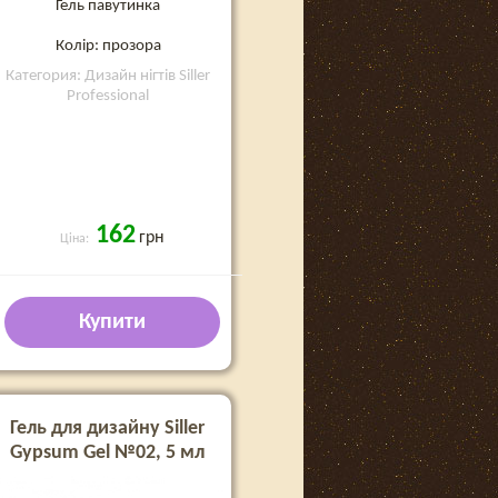
Гель павутинка
Колір: прозора
Категория: Дизайн нігтів Siller
Professional
162
грн
Ціна:
Купити
Гель для дизайну Siller
Gypsum Gel №02, 5 мл