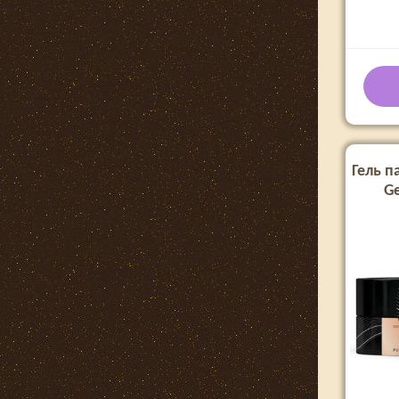
Гель па
Ge