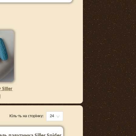
Siller
l
Кіль-ть на сторінку:
24
ель павутинка Siller Spider