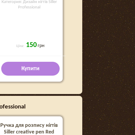
Категория: Дизайн нігтів Siller
Professional
150
грн
Ціна:
Купити
ofessional
Ручка для розпису нігтів
Siller creative pen Red