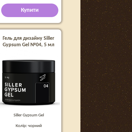
Купити
Гель для дизайну Siller
Gypsum Gel №04, 5 мл
Siller Gypsum Gel
Колір: чорний