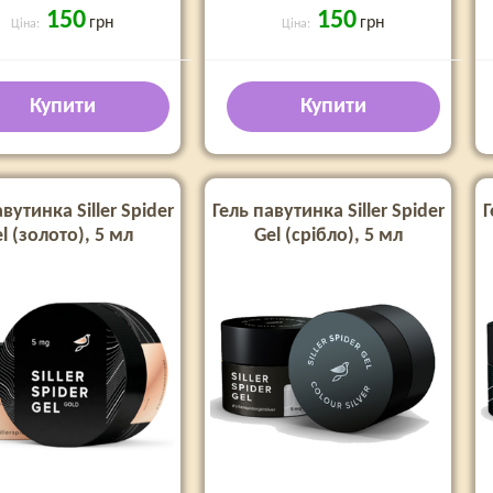
150
150
грн
грн
Ціна:
Ціна:
Купити
Купити
вутинка Siller Spider
Гель павутинка Siller Spider
Г
l (золото), 5 мл
Gel (срібло), 5 мл