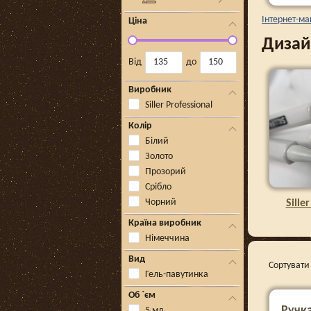
Інтернет-ма
Ціна
Дизайн
Від
до
Виробник
Siller Professional
Колір
Білий
Золото
Прозорий
Срібло
Чорний
Sille
Країна виробник
Німеччина
Вид
Сортувати 
Гель-павутинка
Об `єм
Ручка
5 мл