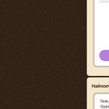
Катего
Найпопул
Гель
Gyps