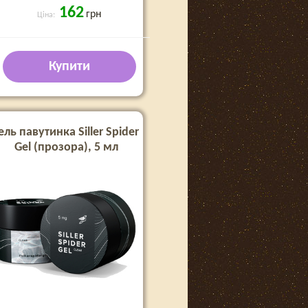
162
грн
Ціна:
Купити
ель павутинка Siller Spider
Gel (прозора), 5 мл