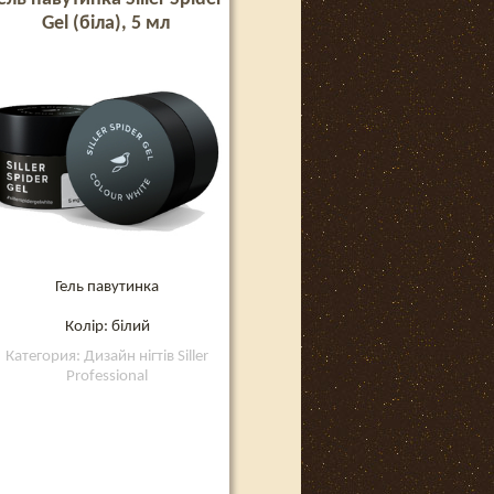
Gel (біла), 5 мл
Гель павутинка
Колір: білий
Категория: Дизайн нігтів Siller
Professional