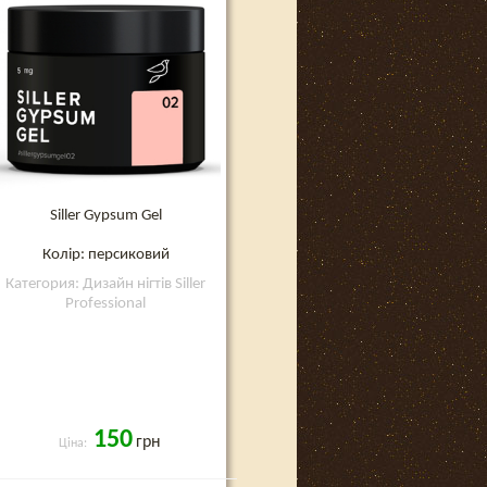
Siller Gypsum Gel
Колір: персиковий
Категория: Дизайн нігтів Siller
Professional
150
грн
Ціна: