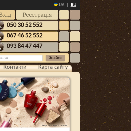
UA
RU
|
Вхід
Реєстрація
050 30 52 552
067 46 52 552
093 84 47 447
Контакти
Карта сайту