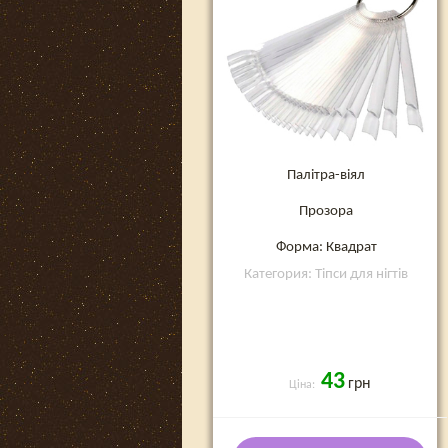
Палітра-віял
Прозора
Форма: Квадрат
Категория: Тіпси для нігтів
43
грн
Ціна: