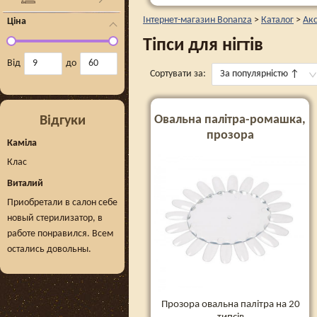
Інтернет-магазин Bonanza
>
Каталог
>
Ак
Ціна
Тіпси для нігтів
Від
до
Сортувати за:
За популярністю
↑
Овальна палітра-ромашка,
Відгуки
прозора
Каміла
Клас
Виталий
Приобретали в салон себе
новый стерилизатор, в
работе понравился. Всем
остались довольны.
Прозора овальна палітра на 20