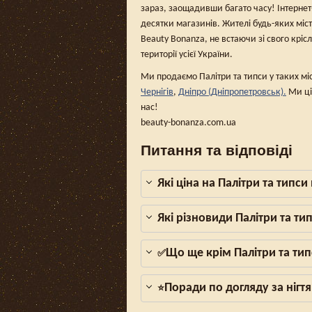
зараз, заощадивши багато часу! Інтерне
десятки магазинів. Жителі будь-яких міс
Beauty Bonanza, не встаючи зі свого кріс
території усієї України.
Ми продаємо Палітри та типси у таких мі
Чернігів
,
Дніпро (Дніпропетровськ).
Ми ці
нас!
beauty-bonanza.com.ua
Питання та відповіді
Які ціна на Палітри та типси
Які різновиди Палітри та ти
Що ще крім Палітри та тип
✅
Поради по догляду за нігтя
⭐