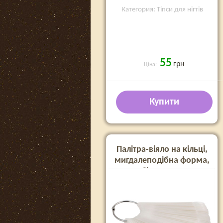
Категория: Тіпси для нігтів
55
грн
Ціна:
Купити
Палітра-віяло на кільці,
мигдалеподібна форма,
біла 50 шт.