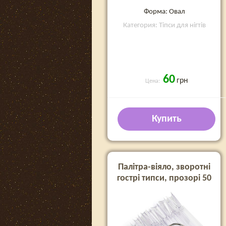
Форма: Овал
Категория: Тіпси для нігтів
60
грн
Цена:
Купить
Палітра-віяло, зворотні
гострі типси, прозорі 50
шт.