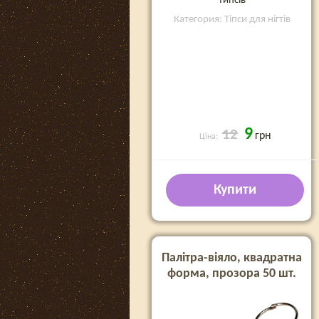
типсів
Категория: Тіпси для нігтів
9
12
грн
Ціна:
Купити
Палітра-віяло, квадратна
форма, прозора 50 шт.