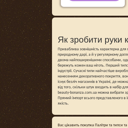
Як зробити руки
Приваблива зовнішність характерна для п
природному дарі, а й у регулярному догля
двома найпоширенішими способами, один і
бережуть кожен ваш ніготь. Перший типс
індустрії. Сучасні типи найчастіше виро
нанесенням декоративного покриття, воно
існує безліч магазинів в Україні, де мож
від того, скільки штук входить в набір дл
beauty-bonanza.com.ua можна вибрати зру
Прямий імпорт всього представленого в і
якість.
Вас цікавить покупка Палітри та типси та