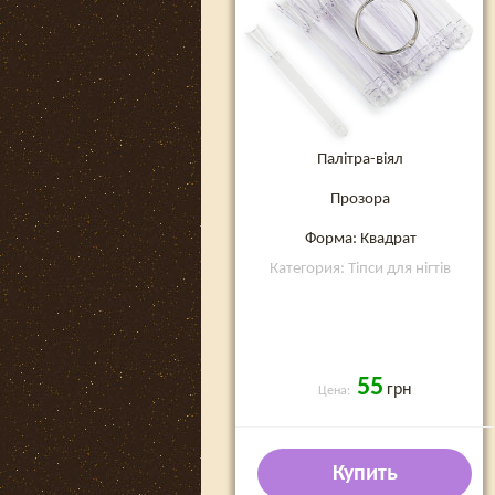
Палітра-віял
Прозора
Форма: Квадрат
Категория: Тіпси для нігтів
55
грн
Цена:
Купить