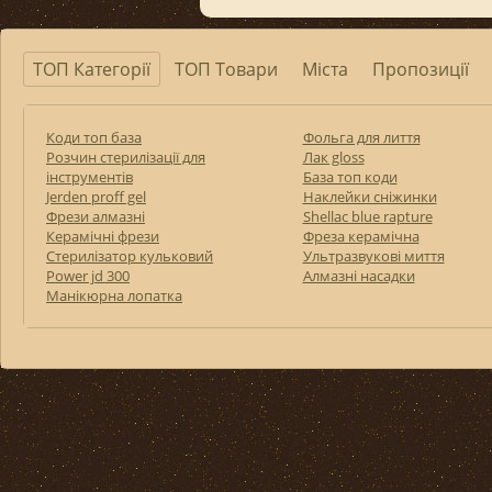
ТОП Категорії
ТОП Товари
Міста
Пропозиції
Коди топ база
Фольга для лиття
Розчин стерилізації для
Лак gloss
інструментів
База топ коди
Jerden proff gel
Наклейки сніжинки
Фрези алмазні
Shellac blue rapture
Керамічні фрези
Фреза керамічна
Стерилізатор кульковий
Ультразвукові миття
Power jd 300
Алмазні насадки
Манікюрна лопатка