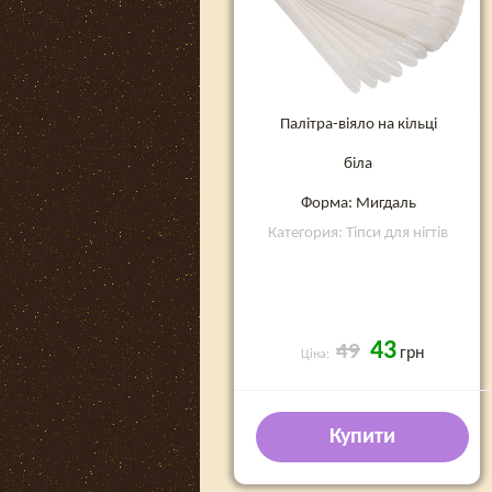
Палітра-віяло на кільці
біла
Форма: Мигдаль
Категория: Тіпси для нігтів
43
49
грн
Ціна:
Купити