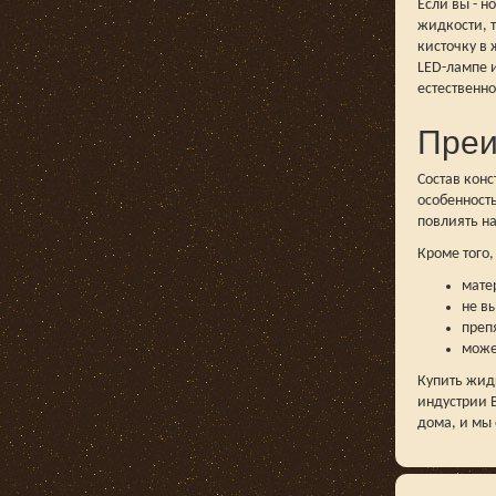
Если вы - 
жидкости, т
кисточку в 
LED-лампе и
естественно
Преи
Состав кон
особенность
повлиять н
Кроме того,
мате
не в
преп
может
Купить жидк
индустрии 
дома, и мы