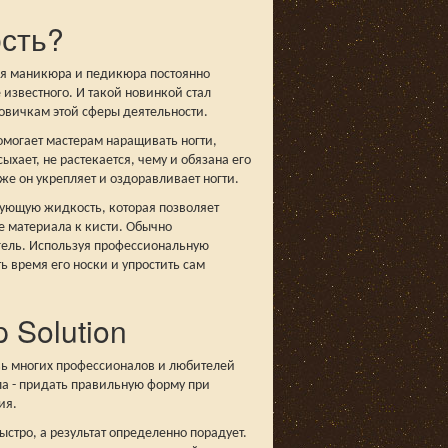
сть?
для маникюра и педикюра постоянно
 известного. И такой новинкой стал
овичкам этой сферы деятельности.
помогает мастерам наращивать ногти,
хает, не растекается, чему и обязана его
кже он укрепляет и оздоравливает ногти.
ующую жидкость, которая позволяет
е материала к кисти. Обычно
игель. Используя профессиональную
 время его носки и упростить сам
 Solution
овь многих профессионалов и любителей
ала - придать правильную форму при
ия.
стро, а результат определенно порадует.