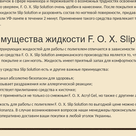
новичок в сфере маникюра и переживаете о возможных трудностях освоен
о уверяем, F. O. X. Slip Solution очень удобен в нанесении. После покрыти
жидкости Slip Solution и разровнять состав по ногтевой поверхности, прид
ли УФ-лампе в течении 2 минут. Применение такого средства привлекает т
.
мущества жидкости F. O. X. Slip
струирующих жидкостей для работы с полигелем отличается в зависимости 
ю средства F. O. X. Slip Solution американского производства является то,
а покрытие и сам ноготь. Жидкость имеет приятный запах для комфортно
 у средства Slip Solution есть и другие важные преимущества:
риал абсолютно безопасен для здоровья;
ызывает раздражения или аллергической реакции;
ятствует прилипанию средства к кисточке;
 применяться не только со смежным F. O. X. Acryl Gel, но также с другими
ость для работы с полигелем F. O. X. Slip Solution по выгодной цене можно
Bonanza. В случае возникновения вопросов наши менеджеры проконсультир
 оперативно доставим ваши покупки в любой уголок Украины.