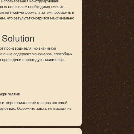
ия использования конструирующей
я ногтя полигелем необходимо смочить
авая ей нужную форму, а затем просушить в
ем, что результат смотрится максимально
 Solution
от производителя, но значимой
 что он не содержит мономеров, способных
сти проведения процедуры маникюра.
 акригелями.
 в интернет-магазине товаров ногтевой
уют вас. Оформите заказ, не выходя из