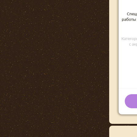
Спец
работы 
Категор
с а