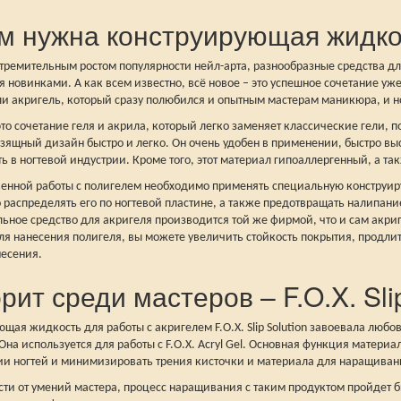
м нужна конструирующая жидко
 стремительным ростом популярности нейл-арта, разнообразные средства 
 новинками. А как всем известно, всё новое – это успешное сочетание уже
ли акригель, который сразу полюбился и опытным мастерам маникюра, и н
это сочетание геля и акрила, который легко заменяет классические гели, 
зящный дизайн быстро и легко. Он очень удобен в применении, быстро высы
ь в ногтевой индустрии. Кроме того, этот материал гипоаллергенный, а та
венной работы с полигелем необходимо применять специальную конструир
 распределять его по ногтевой пластине, а также предотвращать налипани
льное средство для акригеля производится той же фирмой, что и сам акр
я нанесения полигеля, вы можете увеличить стойкость покрытия, продлить
несения.
рит среди мастеров – F.O.X. Slip
щая жидкость для работы с акригелем F.O.X. Slip Solution завоевала люб
на используется для работы с F.O.X. Acryl Gel. Основная функция матери
и ногтей и минимизировать трения кисточки и материала для наращиван
ти от умений мастера, процесс наращивания с таким продуктом пройдет бы