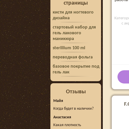
работы 
страницы
кисти для ногтевого
дизайна
Категор
с а
стартовый набор для
гель лакового
маникюра
sterillium 100 ml
переводная фольга
базовое покрытие под
гель лак
Отзывы
Майя
F.
Когда будет в наличии?
Анастасия
Какая плотность