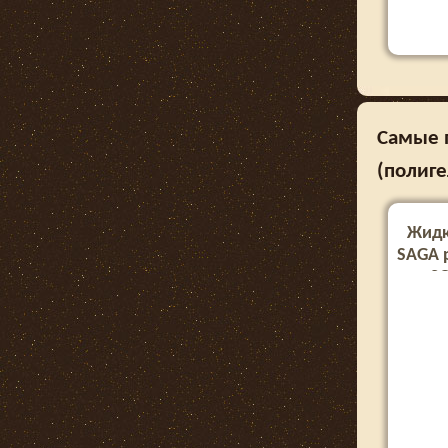
Самые п
(полиг
Жидк
SAGA p
SO