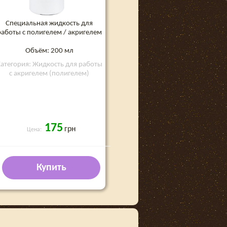
Специальная жидкость для
работы с полигелем / акригелем
Объём: 200 мл
атегория: Жидкость для работы
с акригелем (полигелем)
175
грн
Цена:
Купить