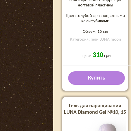
моделирования и коррекции
ногтевой пластины
Цвет: голубой с разноцветными
камифубиками
Объём: 15 мл
Категория: Гели LUNA moon
310
грн
Цена:
Купить
Гель для наращивания
LUNA Diamond Gel №10, 15
мл