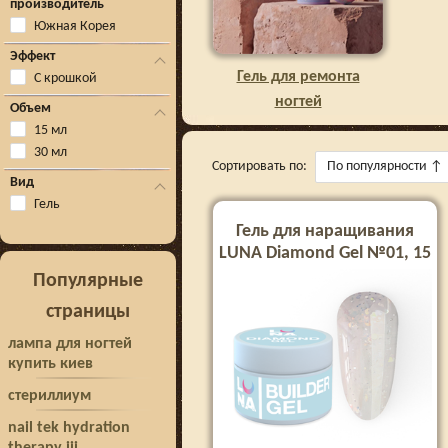
производитель
Южная Корея
Эффект
Гель для ремонта
С крошкой
ногтей
Объем
15 мл
30 мл
Сортировать по:
По популярности
↑
Вид
Гель
Гель для наращивания
LUNA Diamond Gel №01, 15
мл
Популярные
страницы
лампа для ногтей
купить киев
стериллиум
nail tek hydration