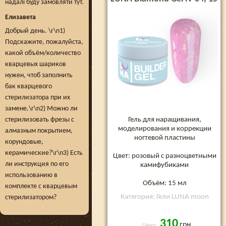
надалі буду замовляти тут.
мл
Елизавета
Добрый день. \r\n1)
Подскажите, пожалуйста,
какой объём/количество
кварцевых шариков
нужен, чтоб заполнить
бак кварцевого
стерилизатора при их
замене.\r\n2) Можно ли
Гель для наращивания,
стерилизовать фрезы с
моделирования и коррекции
алмазным покрытием,
ногтевой пластины
корундовые,
керамические?\r\n3) Есть
Цвет: розовый с разноцветными
ли инструкция по его
камифубиками
использованию в
Объём: 15 мл
комплекте с кварцевым
Категория: Гели LUNA moon
стерилизатором?
310
грн
Цена: