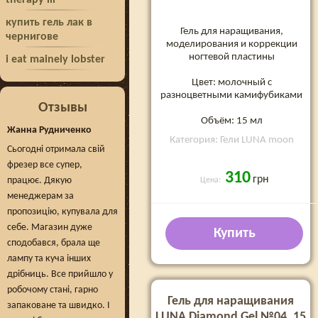
therapy iii
купить гель лак в
Гель для наращивания,
чернигове
моделирования и коррекции
ногтевой пластины
i eat mainely lobster
Цвет: молочный с
разноцветными камифубиками
Отзывы
Объём: 15 мл
Жанна Рудниченко
Категория: Гели LUNA moon
Сьогодні отримала свій
фрезер все супер,
310
грн
працює. Дякую
Цена:
менеджерам за
пропозицію, купувала для
себе. Магазин дуже
Купить
сподобався, брала ще
лампу та куча інших
дрібниць. Все прийшло у
робочому стані, гарно
Гель для наращивания
запаковане та швидко. І
LUNA Diamond Gel №04, 15