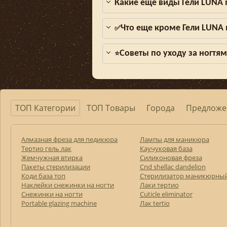
Какие еще виды Гели LUNA
Что еще кроме Гели LUNA
✅
Советы по уходу за ногтя
⭐
ТОП Категории
ТОП Товары
Города
Предложе
Алмазная фреза для педикюра
Лампы для маникюра
Тертио гель лак
Каучуковая база
Жемчужная втирка
Силиконовая фреза
Пакеты стерилизации
Cnd shellac dandelion
Коди база топ
Стерилизатор маникюрны
Наклейки снежинки на ногти
Лаки тертио
Снежинки на ногти
Cuticle eliminator
Portable glazing machine
Лак tertio