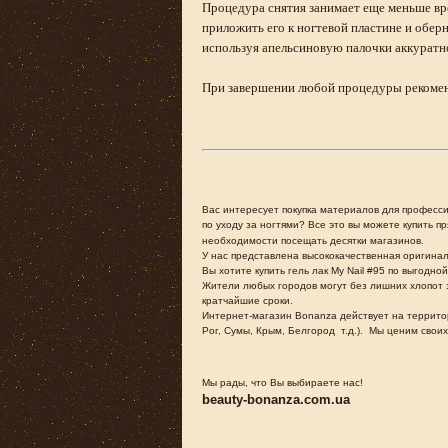
Процедура снятия занимает еще меньше вре
приложить его к ногтевой пластине и обе
используя апельсиновую палочки аккуратно 
При завершении любой процедуры рекоменд
Вас интересует покупка материалов для професс
по уходу за ногтями? Все это вы можете купить п
необходимости посещать десятки магазинов.
У нас представлена высококачественная оригинальн
Вы хотите купить гель лак My Nail #95 по выгодно
Жители любых городов могут без лишних хлопот з
кратчайшие сроки.
Интернет-магазин Bonanza действует на территор
Рог, Сумы, Крым, Белгород т.д.). Мы ценим свои
Мы рады, что Вы выбираете нас!
beauty-bonanza.com.ua