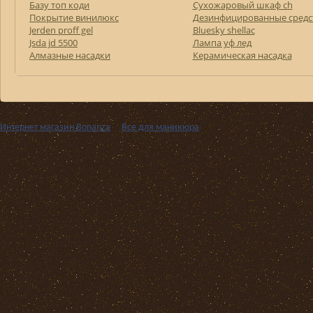
Базу топ коди
Сухожаровый шкаф ch
Покрытие винилюкс
Дезинфицированные средс
Jerden proff gel
Bluesky shellac
Jsda jd 5500
Лампа уф лед
Алмазные насадки
Керамическая насадка
Интернет магазин Bonanza
››
Все для маникюра