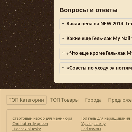
Вопросы и ответы
Какая цена на NEW 2014! Ге
Какие еще Гель-лак My Nail
Что еще кроме Гель-лак My
✅
Советы по уходу за ногтя
⭐
ТОП Категории
ТОП Товары
Города
Предложе
Стартовый набор для маникюра
Ibd гель для наращивания
Cnd butterfly queen
Уф лед лампу
Шеллак bluesky
Led лампы