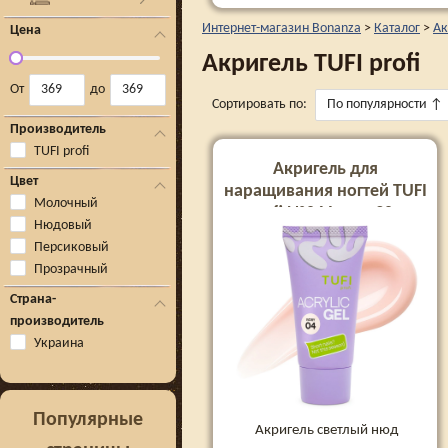
Интернет-магазин Bonanza
>
Каталог
>
Ак
Цена
Акригель TUFI profi
От
до
Сортировать по:
По популярности
↑
Производитель
TUFI profi
Акригель для
Цвет
наращивания ногтей TUFI
Молочный
profi №04 Ivory, 30 г
Нюдовый
Персиковый
Прозрачный
Страна-
производитель
Украина
Популярные
Акригель светлый нюд