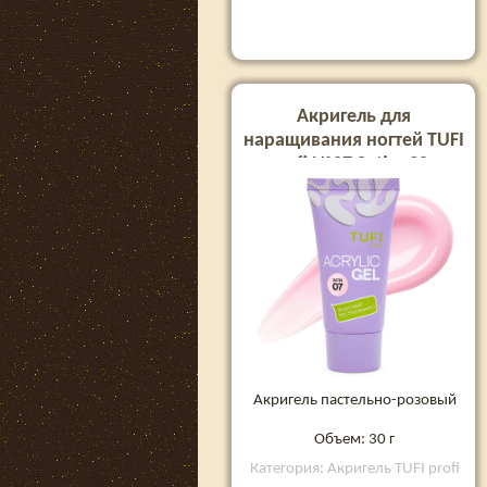
Акригель для
наращивания ногтей TUFI
profi №07 Satin, 30 г
Акригель пастельно-розовый
Объем: 30 г
Категория: Акригель TUFI profi