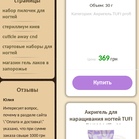
страницы
Объем: 30 г
набор пилочек для
Категория: Акригель TUFI profi
ногтей
стериллиум киев
cuticle away cnd
стартовые наборы для
ногтей
369
грн
Цена:
магазин гель лаков в
запорожье
Купить
Отзывы
Юлия
Интересует вопрос,
Акригель для
почему в разделе сайта
наращивания ногтей TUFI
\"Оплата и доставка\"
profi №03 Milk, 30 г
указано, что при сумме
заказа свыше 1000 грн