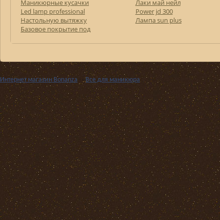
Маникюрные кусачки
Лаки май нейл
Led lamp professional
Power jd 300
Настольную вытяжку
Лампа sun plus
Базовое покрытие под
Интернет магазин Bonanza
››
Все для маникюра