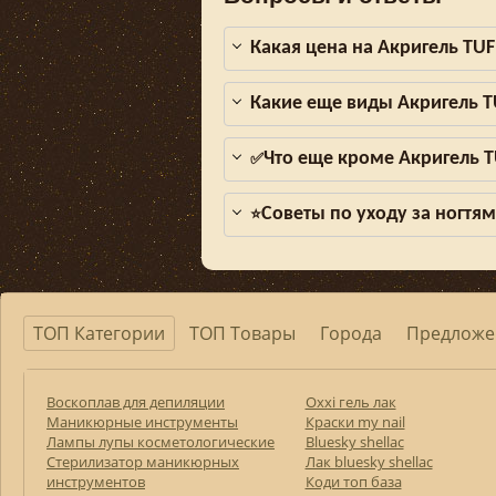
Какая цена на Акригель TUFI
Какие еще виды Акригель TU
Что еще кроме Акригель TU
✅
Советы по уходу за ногтя
⭐
ТОП Категории
ТОП Товары
Города
Предложе
Воскоплав для депиляции
Оххі гель лак
Маникюрные инструменты
Краски my nail
Лампы лупы косметологические
Bluesky shellac
Стерилизатор маникюрных
Лак bluesky shellac
инструментов
Коди топ база