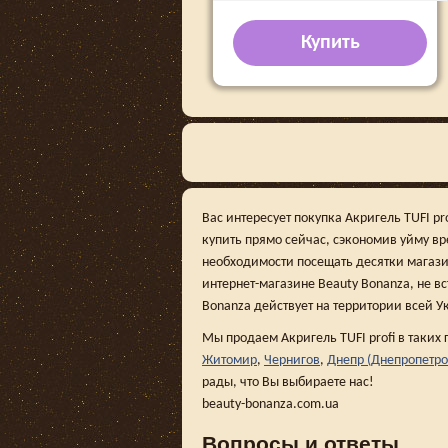
Купить
Вас интересует покупка Акригель TUFI p
купить прямо сейчас, сэкономив уйму в
необходимости посещать десятки магази
интернет-магазине Beauty Bonanza, не вс
Bonanza действует на территории всей У
Мы продаем Акригель TUFI profi в таких
Житомир
,
Чернигов
,
Днепр (Днепропетро
рады, что Вы выбираете нас!
beauty-bonanza.com.ua
Вопросы и ответы