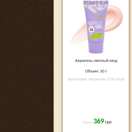
Акригель светлый нюд
Объем: 30 г
Категория: Акригель TUFI profi
369
грн
Цена: