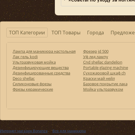
Советы по уходу за ногтя
⭐
ТОП Категории
ТОП Товары
Города
Предложе
Лампа для маникюра настольная
Фрезер jd 500
Лак гель kodi
Уф лед лампу
Ультразвуковая мойка
Cnd shellac dandelion
Дезинфицирующие вещества
Portable glazing machine
Дезинфицированные средства
Сухожаровой шкаф ch
Deco shellac
Краски май нейл
Силиконовые фрезы
Базовое покрытие лака
Фрезы керамические
Мойка ультразвуком
Интернет магазин Bonanza
››
Все для маникюра