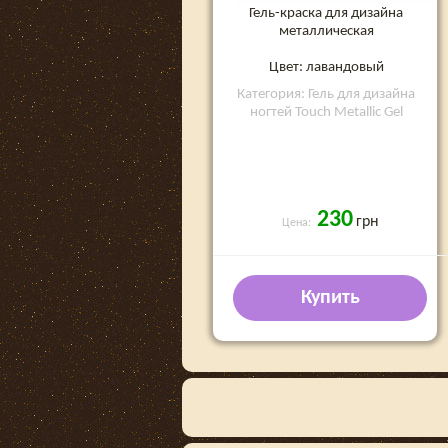
Гель-краска для дизайна
металлическая
Цвет: лавандовый
Категория: Гель для дизайна
ногтей Touch Metallic Gel
230
грн
Цена:
Купить