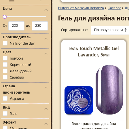
Интернет-магазин Bonanza
>
Каталог
>
Ди
Цена
Гель для дизайна ногт
От
до
Сортировать по:
По популярности
↑
Производитель
Nails of the day
Гель Touch Metallic Gel
Цвет
Lavander, 5мл
Голубой
Коричневый
Лавандовый
Серебро
Страна-
производитель
Украина
Вид
Гель
Эффект
Гель-краска для дизайна
Металлик