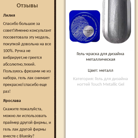
Отзывы
Лилия
Спасибо большое за
совет!Именно консультант
посоветовала эту модель,
покупкой довольна на все
100%. Ручка не
Гель-краска для дизайна
вибрирует,не греется
металлическая
абсолютно,тихий.
Цвет: металл
Пользуюсь фрезами не из
набора, гель лак снимает
Категория: Гель для дизайна
ногтей Touch Metallic Gel
прекрасно!спасибо еще
раз!
Ярослава
Скажите пожалуйста,
можно ли использовать
праймер другой фирмы, и
гель лак другой фирмы
вместе с Bluesky?