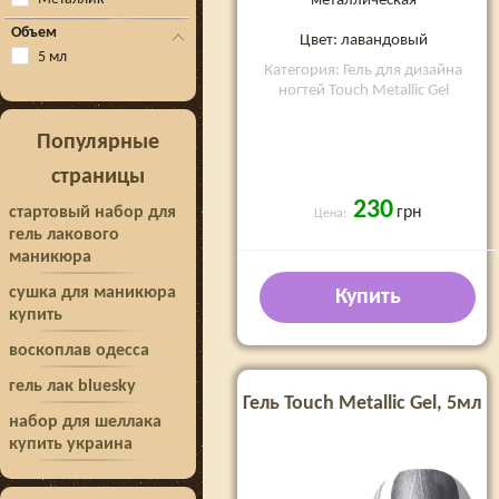
металлическая
Объем
Цвет: лавандовый
5 мл
Категория: Гель для дизайна
ногтей Touch Metallic Gel
Популярные
страницы
230
стартовый набор для
грн
Цена:
гель лакового
маникюра
сушка для маникюра
Купить
купить
воскоплав одесса
гель лак bluesky
Гель Touch Metallic Gel, 5мл
набор для шеллака
купить украина