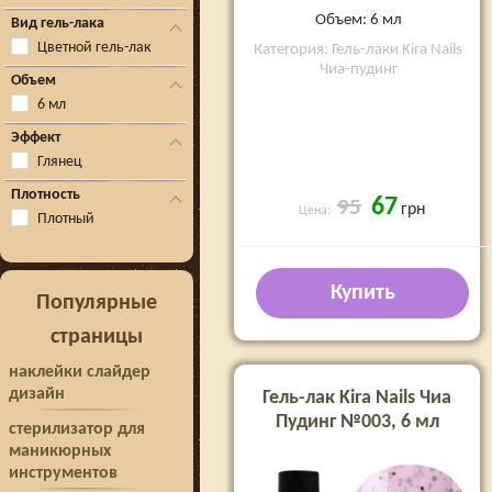
Объем: 6 мл
Вид гель-лака
Цветной гель-лак
Категория: Гель-лаки Kira Nails
Чиа-пудинг
Объем
6 мл
Эффект
Глянец
Плотность
67
95
грн
Цена:
Плотный
Купить
Популярные
страницы
наклейки слайдер
дизайн
Гель-лак Kira Nails Чиа
Пудинг №003, 6 мл
стерилизатор для
маникюрных
инструментов