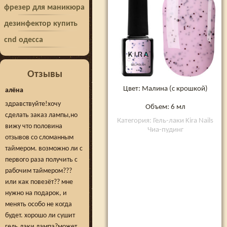
фрезер для маникюра
дезинфектор купить
cnd одесса
Отзывы
Цвет: Малина (с крошкой)
алёна
здравствуйте!хочу
Объем: 6 мл
сделать заказ лампы,но
Категория: Гель-лаки Kira Nails
вижу что половина
Чиа-пудинг
отзывов со сломанным
таймером. возможно ли с
первого раза получить с
рабочим таймером???
или как повезёт?? мне
нужно на подарок, и
менять особо не когда
будет. хорошо ли сушит
гель лаки лампа?может