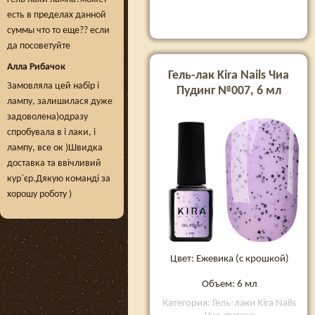
есть в пределах данной
суммы что то еще?? если
да посоветуйте
Алла Рибачок
Гель-лак Kira Nails Чиа
Замовляла цей набір і
Пудинг №007, 6 мл
лампу, залишилася дуже
задоволена)одразу
спробувала в і лаки, і
лампу, все ок )Швидка
доставка та ввічливий
кур`єр.Дякую команді за
хорошу роботу )
Цвет: Ежевика (с крошкой)
Объем: 6 мл
Категория: Гель-лаки Kira Nails