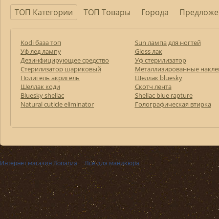
ТОП Категории
ТОП Товары
Города
Предложе
Kodi база топ
Sun лампа для ногтей
Уф лед лампу
Gloss лак
Дезинфицирующее средство
Уф стерилизатор
Стерилизатор шариковый
Металлизированные накле
Полигель акригель
Шеллак bluesky
Шеллак коди
Скотч лента
Bluesky shellac
Shellac blue rapture
Natural cuticle eliminator
Голографическая втирка
Интернет магазин Bonanza
››
Все для маникюра