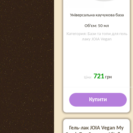
Універсальна каучукова база
Об'єм: 50 мл
Категория: Бази та топи для гель
лаку JOIA Vegan
721
грн
Ціна:
Купити
Гель-лак JOIA Vegan My