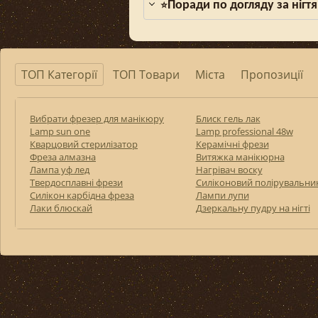
Поради по догляду за нігтя
⭐
ТОП Категорії
ТОП Товари
Міста
Пропозиції
Вибрати фрезер для манікюру
Блиск гель лак
Lamp sun one
Lamp professional 48w
Кварцовий стерилізатор
Керамічні фрези
Фреза алмазна
Витяжка манікюрна
Лампа уф лед
Нагрівач воску
Твердосплавні фрези
Силіконовий полірувальни
Силікон карбідна фреза
Лампи лупи
Лаки блюскай
Дзеркальну пудру на нігті