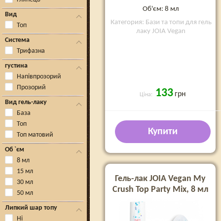
Об'єм: 8 мл
Вид
Категория: Бази та топи для гель
Топ
лаку JOIA Vegan
Система
Трифазна
густина
Напівпрозорий
Прозорий
133
грн
Ціна:
Вид гель-лаку
База
Топ
Купити
Топ матовий
Об `єм
8 мл
15 мл
Гель-лак JOIA Vegan My
30 мл
Crush Top Party Mix, 8 мл
50 мл
Липкий шар топу
Ні