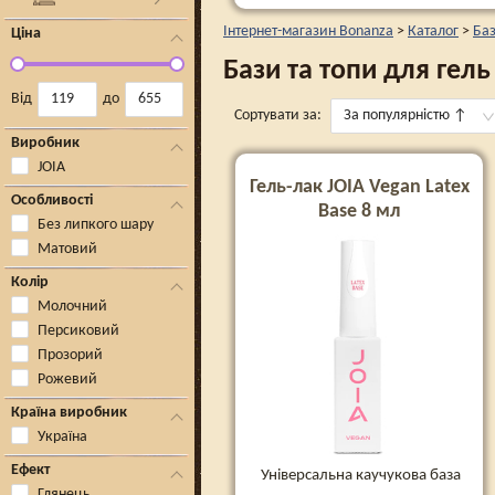
Інтернет-магазин Bonanza
>
Каталог
>
Баз
Ціна
Бази та топи для гель
Від
до
Сортувати за:
За популярністю
↑
Виробник
JOIA
Гель-лак JOIA Vegan Latex
Особливості
Base 8 мл
Без липкого шару
Матовий
Колір
Молочний
Персиковий
Прозорий
Рожевий
Країна виробник
Україна
Ефект
Універсальна каучукова база
Глянець