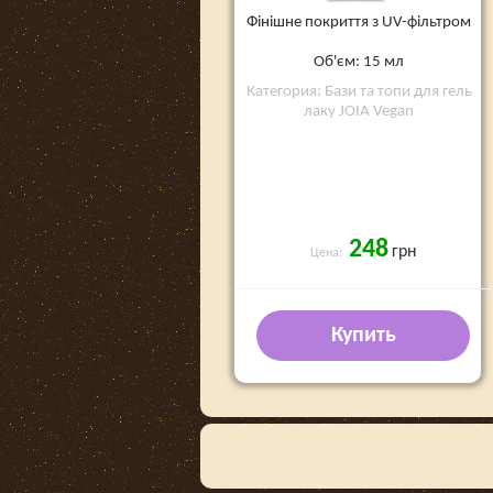
Фінішне покриття з UV-фільтром
Об'єм: 15 мл
Категория: Бази та топи для гель
лаку JOIA Vegan
248
грн
Цена:
Купить