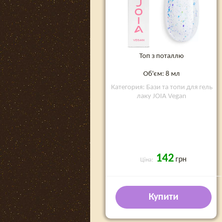
Топ з поталлю
Об'єм: 8 мл
Категория: Бази та топи для гель
лаку JOIA Vegan
142
грн
Ціна:
Купити