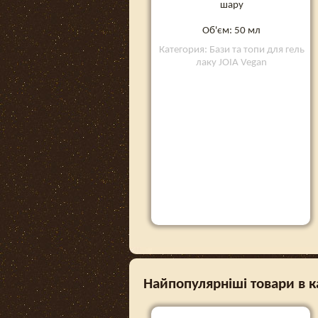
шару
Об'єм: 50 мл
Категория: Бази та топи для гель
лаку JOIA Vegan
Найпопулярніші товари в ка