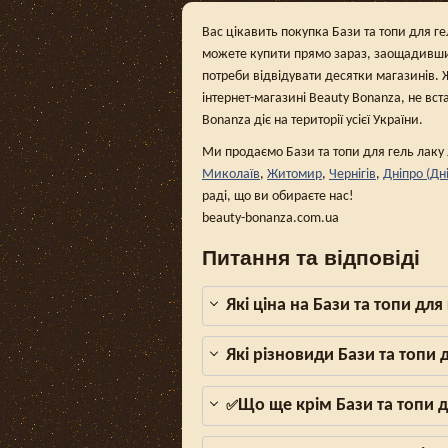
Вас цікавить покупка Бази та топи для гел
можете купити прямо зараз, заощадивши 
потреби відвідувати десятки магазинів. 
інтернет-магазині Beauty Bonanza, не вст
Bonanza діє на території усієї України.
Ми продаємо Бази та топи для гель лаку J
Миколаїв
,
Житомир
,
Чернігів
,
Дніпро (Дн
раді, що ви обираєте нас!
beauty-bonanza.com.ua
Питання та відповіді
Які ціна на Бази та топи дл
Які різновиди Бази та топи 
Що ще крім Бази та топи д
✅