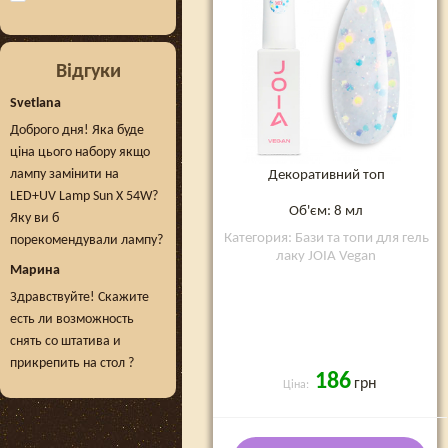
Відгуки
Svetlana
Доброго дня! Яка буде
ціна цього набору якщо
лампу замінити на
Декоративний топ
LED+UV Lamp Sun X 54W?
Об'єм: 8 мл
Яку ви б
Категория: Бази та топи для гель
порекомендували лампу?
лаку JOIA Vegan
Марина
Здравствуйте! Скажите
есть ли возможность
снять со штатива и
прикрепить на стол ?
186
грн
Ціна: