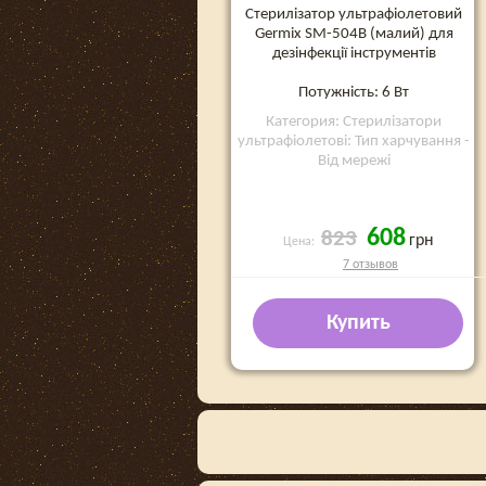
Стерилізатор ультрафіолетовий
Germix SM-504В (малий) для
дезінфекції інструментів
Потужність: 6 Вт
Категория: Стерилізатори
ультрафіолетові: Тип харчування -
Від мережі
608
823
грн
Цена:
7 отзывов
Купить