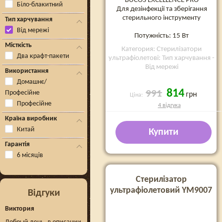
BUCOS EXCELLENCE PRO
Біло-блакитний
Для дезінфекції та зберігання
стерильного інструменту
Тип харчування
Від мережі
Потужність: 15 Вт
Місткість
Категория: Стерилізатори
Два крафт-пакети
ультрафіолетові: Тип харчування -
Від мережі
Використання
Домашнє/
814
991
Професійне
грн
Ціна:
Професійне
4 відгука
Країна виробник
Китай
Купити
Гарантія
6 місяців
Стерилізатор
ультрафіолетовий YM9007
Відгуки
Виктория