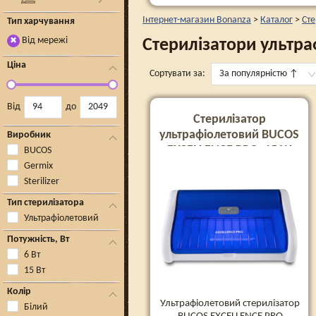
Інтернет-магазин Bonanza
>
Каталог
>
Сте
Тип харчування
Від мережі
Стерилізатори ультра
✖
Ціна
Сортувати за:
За популярністю
↑
Від
до
Стерилізатор
ультрафіолетовий BUCOS
Виробник
EXCELLENCE PRO, 15 W
BUCOS
Germix
Sterilizer
Тип стерилізатора
Ультрафіолетовий
Потужність, Вт
6 Вт
15 Вт
Колір
Ультрафіолетовий стерилізатор
Білий