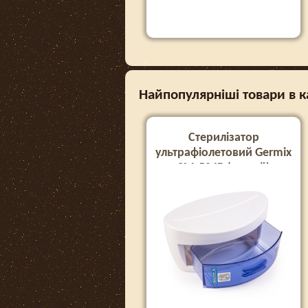
Найпопулярніші товари в ка
Стерилізатор
ультрафіолетовий Germix
SM-504В (малий)