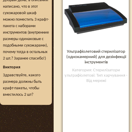
Добрый день, в описании
написано, что в этот
сухожаровой шкаф
можно поместить 3 крафт-
пакета с наборами
инструментов (внутренние
размеры одинаковые с
подобными сухожарами),
Ультрафіолетовий стерилізатор
почему тогда в остальных
(однокамерний) для дезінфекції
2 шт.? Заранее спасибо!)
інструментів
Виктория
Категория: Стерилізатори
Здравствуйте, какого
ультрафіолетові: Тип харчування -
Від мережі
размера должны быть
крафт-пакеты, чтобы
вместилось 2 шт?