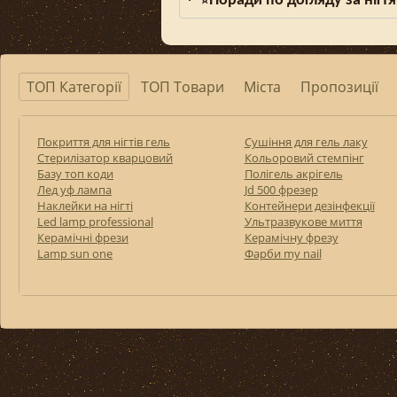
Поради по догляду за нігтя
⭐
ТОП Категорії
ТОП Товари
Міста
Пропозиції
Покриття для нігтів гель
Сушіння для гель лаку
Стерилізатор кварцовий
Кольоровий стемпінг
Базу топ коди
Полігель акрігель
Лед уф лампа
Jd 500 фрезер
Наклейки на нігті
Контейнери дезінфекції
Led lamp professional
Ультразвукове миття
Керамічні фрези
Керамічну фрезу
Lamp sun one
Фарби my nail