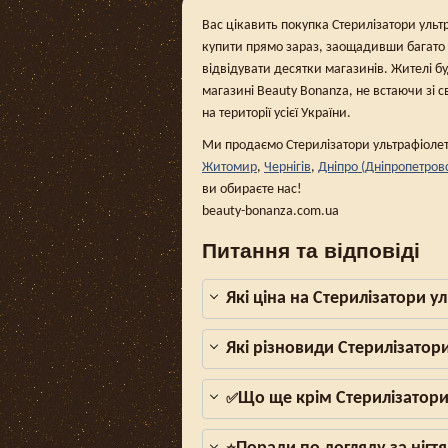
Вас цікавить покупка Стерилізатори ультр
купити прямо зараз, заощадивши багато 
відвідувати десятки магазинів. Жителі б
магазині Beauty Bonanza, не встаючи зі с
на території усієї України.
Ми продаємо Стерилізатори ультрафіолето
Житомир
,
Чернігів
,
Дніпро (Дніпропетров
ви обираєте нас!
beauty-bonanza.com.ua
Питання та відповіді
Які ціна на Стерилізатори у
Які різновиди Стерилізатор
Що ще крім Стерилізатори
✅