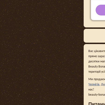
Вас цікавит
прямо зараз
десятки маг
Beauty Bona
території ус
Ми продаємо
Чернігів
,
Дн
нас!
beauty-bon
Питанн