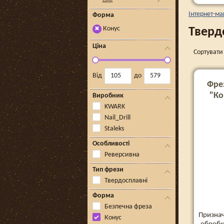
Інтернет-ма
Форма
Конус
Тверд
✖
Ціна
Сортувати 
Від
до
Фре
"Ко
Виробник
KWARK
Nail_Drill
Staleks
Особливості
Реверсивна
Тип фрези
Твердосплавні
Форма
Безпечна фреза
Признач
Конус