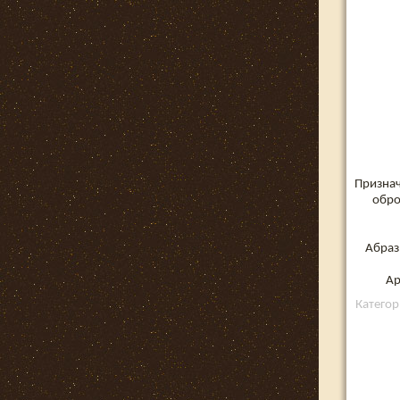
Признач
обро
Абраз
Ар
Категор