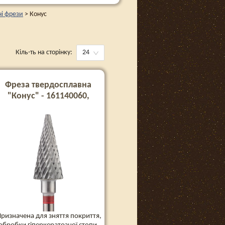
і фрези
>
Конус
Кіль-ть на сторінку:
24
Фреза твердосплавна
"Конус" - 161140060,
червона
ризначена для зняття покриття,