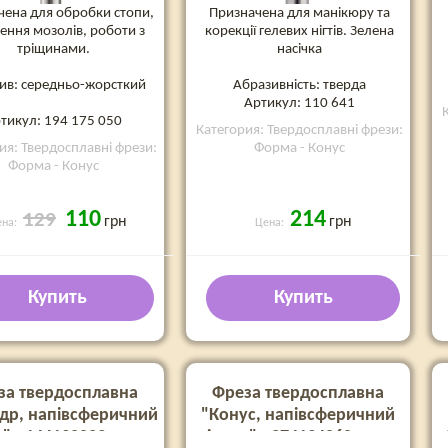
чена для обробки стопи,
Призначена для манікюру та
ення мозолів, роботи з
корекції гелевих нігтів. Зелена
тріщинами.
насічка
ив: середньо-жорсткий
Абразивність: тверда
Артикул: 110 641
тикул: 194 175 050
Категория: Твердосплавні фрези:
ия: Твердосплавні фрези:
Форма - Конус
Форма - Конус
110
214
129
грн
грн
ена:
Цена:
Купить
Купить
за твердосплавна
Фреза твердосплавна
др, напівсферичний
"Конус, напівсферичний
" - 144190023, синя
кінець" - 274134060, синя