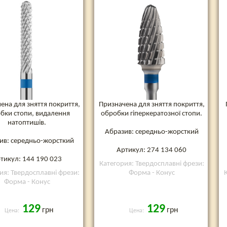
ена для зняття покриття,
Призначена для зняття покриття,
бки стопи, видалення
обробки гіперкератозної стопи.
натоптишів.
Абразив: середньо-жорсткий
ив: середньо-жорсткий
Артикул: 274 134 060
тикул: 144 190 023
Категория: Твердосплавні фрези:
ия: Твердосплавні фрези:
Форма - Конус
Форма - Конус
129
129
грн
грн
Цена:
Цена: