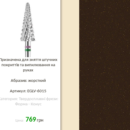
спіральна насічка), конус
«ялинка», зелено-
фіолетова, 6 мм (EGLV-
6015)
Призначена для зняття штучних
покриттів та випилювання на
руках
Абразив: жорсткий
Артикул: EGLV-6015
Категория: Твердосплавні фрези:
Форма - Конус
769
грн
Цена: