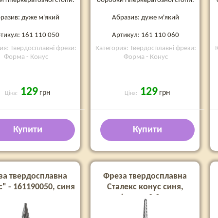
 гіперкератозної стопи.
обробки гіперкератозної стопи.
разив: дуже м'який
Абразив: дуже м'який
тикул: 161 110 050
Артикул: 161 110 060
ия: Твердосплавні фрези:
Категория: Твердосплавні фрези:
Форма - Конус
Форма - Конус
129
129
грн
грн
Ціна:
Ціна:
Купити
Купити
за твердосплавна
Фреза твердосплавна
" - 161190050, синя
Сталекс конус синя,
діаметр 2.3 мм
FT71B023/14