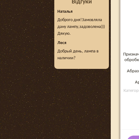
Відгуки
Наталья
Доброго дня!Замовляла
дану лампу,задоволена)))
Дякую.
Леся
Добрый день, лампа в
Признач
наличии?
обробки
Абраз
А
Категор