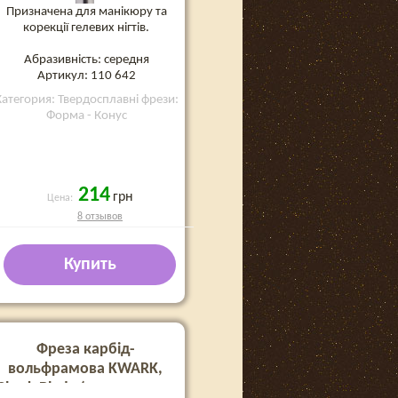
Призначена для манікюру та
корекції гелевих нігтів.
Абразивність: середня
Артикул: 110 642
Категория: Твердосплавні фрези:
Форма - Конус
214
грн
Цена:
8 отзывов
Купить
Фреза карбід-
вольфрамова KWARK,
Shark Blade (перехресно-