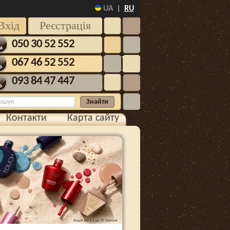
UA
RU
|
Вхід
Реєстрація
050 30 52 552
067 46 52 552
093 84 47 447
Контакти
Карта сайту