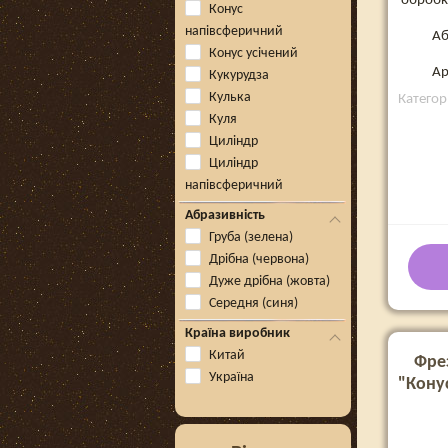
обробки
Конус
напівсферичний
Аб
Конус усічений
Ар
Кукурудза
Кулька
Категор
Куля
Циліндр
Циліндр
напівсферичний
Абразивність
Груба (зелена)
Дрібна (червона)
Дуже дрібна (жовта)
Середня (синя)
Країна виробник
Китай
Фре
Україна
"Конус