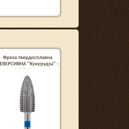
и
Фреза твердосплавна
ЕВЕРСИВНА "Кукурудза" -
110 642 синя