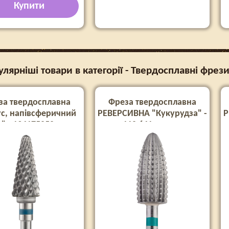
Купити
лярніші товари в категорії - Твердосплавні фрез
за твердосплавна
Фреза твердосплавна
с, напівсферичний
РЕВЕРСИВНА "Кукурудза" -
Р
" - 194175050, синя
110 641 зелена