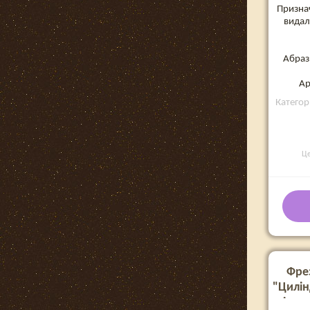
Призна
видал
Абраз
Ар
Категор
Ц
Фре
"Цилін
кінець