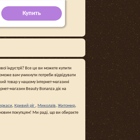
Купить
вої індустрії? Все це ви можете купити
поможе вам уникнути потреби відвідувати
кий товар у нашому інтернет-магазині
тернет-магазин Beauty Bonanza діє на
еркаси
,
Кривий ріг
,
Миколаїв
,
Житомир
,
і новим покупцям! Ми раді, що ви обираєте