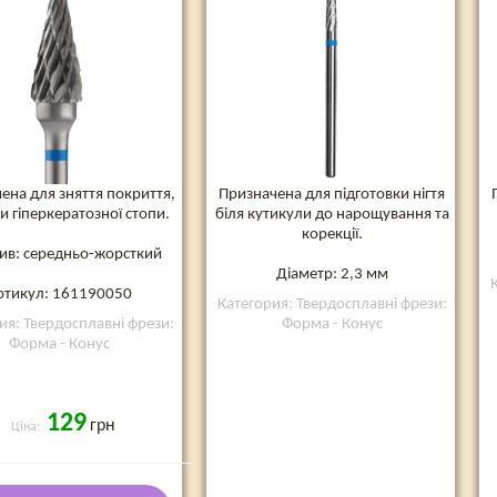
ена для зняття покриття,
Призначена для підготовки нігтя
 гіперкератозної стопи.
біля кутикули до нарощування та
корекції.
ив: середньо-жорсткий
Діаметр: 2,3 мм
ртикул: 161190050
Категория: Твердосплавні фрези:
ия: Твердосплавні фрези:
Форма - Конус
Форма - Конус
129
грн
Ціна: