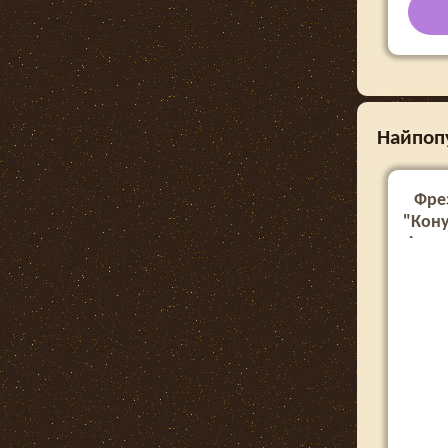
Найпопу
Фре
"Кону
кінець