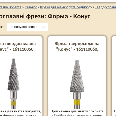
газин Bonanza
>
Каталог
>
Фрези для манікюру та педикюру
>
Твердосплавн
осплавні фрези: Форма - Конус
за:
За популярністю
↑
за твердосплавна
Фреза твердосплавна
нус" - 161110050,
"Конус" - 161110060,
жовта
жовта
ена для зняття покриття,
Призначена для зняття покриття,
П