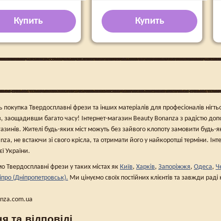
Купить
Купить
ь покупка Твердосплавні фрези та інших матеріалів для професіоналів нігтьо
, заощадивши багато часу! Інтернет-магазин Beauty Bonanza з радістю до
азинів. Жителі будь-яких міст можуть без зайвого клопоту замовити будь-я
nza, не встаючи зі свого крісла, та отримати його у найкоротші терміни. Ін
ієї України.
 Твердосплавні фрези у таких містах як
Київ
,
Харків
,
Запоріжжя
,
Одеса
,
Ч
іпро (Дніпропетровськ).
Ми цінуємо своїх постійних клієнтів та завжди рад
anza.com.ua
я та відповіді