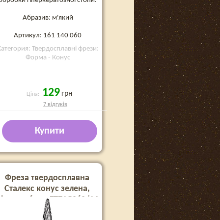
обробки гіперкератозної стопи.
Абразив: м'який
Артикул: 161 140 060
Категория: Твердосплавні фрези:
Форма - Конус
129
грн
Ціна:
7 відгуків
Купити
Фреза твердосплавна
Сталекс конус зелена,
діаметр 6 мм FT71G060/14