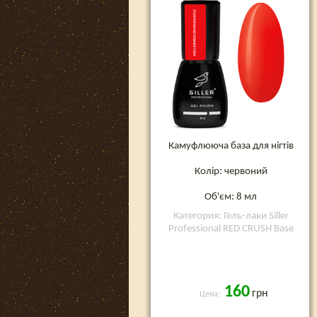
Камуфлююча база для нігтів
Колір: червоний
Об'єм: 8 мл
Категория: Гель-лаки Siller
Professional RED CRUSH Base
160
грн
Цена: