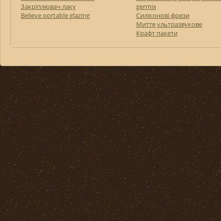
Закріплювач лаку
germix
Believe portable glazing
Силіконові фрези
Миття ультразвукове
Крафт пакети