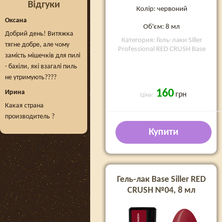
Відгуки
Колір: червоний
Оксана
Об'єм: 8 мл
Добрий день! Витяжка
Категория: Гель-лаки Siller
тягне добре, але чому
Professional RED CRUSH Base
замість мішечків для пилі
- бахіли, які взагалі пиль
не утримують????
160
Ирина
грн
Ціна:
Какая страна
производитель ?
Купити
Гель-лак Base Siller RED
CRUSH №04, 8 мл