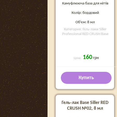
Камуфлююча база для нігтів
Колір: бордовий
Об'єм: 8 мл
Категория: Гель-лаки Siller
Professional RED CRUSH Base
160
грн
Цена:
Купить
Гель-лак Base Siller RED
CRUSH №02, 8 мл