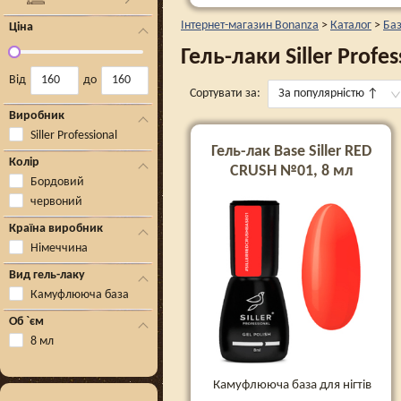
Інтернет-магазин Bonanza
>
Каталог
>
Баз
Ціна
Гель-лаки Siller Profe
Від
до
Сортувати за:
За популярністю
↑
Виробник
Siller Professional
Гель-лак Base Siller RED
Колір
CRUSH №01, 8 мл
Бордовий
червоний
Країна виробник
Німеччина
Вид гель-лаку
Камуфлююча база
Об `єм
8 мл
Камуфлююча база для нігтів