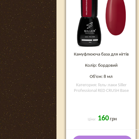
Камуфлююча база для нігтів
Колір: бордовий
Об'єм: 8 мл
Категория: Гель-лаки Siller
Professional RED CRUSH Base
160
грн
Ціна: