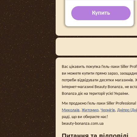
Купить
Вас цікавить покупка Гель-лаки Siller Pro
ви можете купити прямо зараз, заощадив
потреби відвідувати десятки магазинів. 
інтернет-магазині Beauty Bonanza, не вст
Bonanza діє на території усієї України.
Ми продаємо Гель-лаки Siller Professiona
Миколаїв
,
Житомир
,
Чернігів
,
Дніпро (Дн
раді, що ви обираєте нас!
beauty-bonanza.com.ua
Питання та відповіді