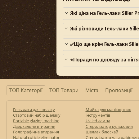
Які ціна на Гель-лаки Siller
Які різновиди Гель-лаки Sill
Що ще крім Гель-лаки Sill
✅
Поради по догляду за нігтя
⭐
ТОП Категорії
ТОП Товари
Міста
Пропозиції
Гель лаки для шелаку
Мийка для манікюрних
Стартовий набір шелаку
інструментів
Portable glazing machine
Uv led лампа
Дзеркальне втирання
Стерилізатор кульковий
Голографічне втирання
Шеллак блюскай
Natural cuticle eliminator
Стерилізатор ультрафіолет