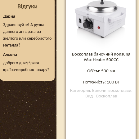
Відгуки
Дария
Здравствуйте! А ручка
данного аппарата из
желтого или серебристого
металла?
Воскоплав баночний Konsung
Альона
Wax Heater 500CC
доброго дня\r\nяка
країна-виробник товару?
Об'єм: 500 мл
Потужність: 100 ВТ
Категория: Баночні воскоплави:
Вид - Воскоплав