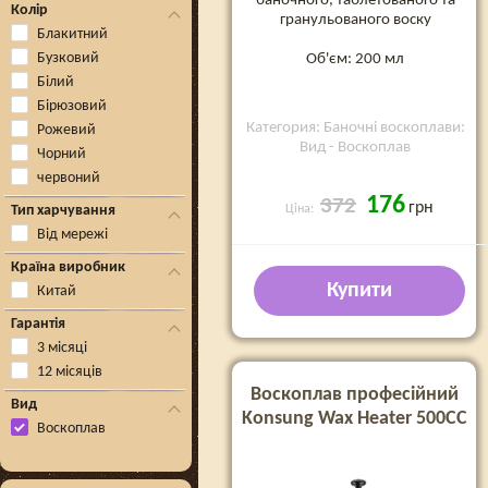
баночного, таблетованого та
Колір
гранульованого воску
Блакитний
Бузковий
Об'єм: 200 мл
Білий
Бірюзовий
Категория: Баночні воскоплави:
Рожевий
Вид - Воскоплав
Чорний
червоний
176
372
грн
Тип харчування
Ціна:
Від мережі
Країна виробник
Купити
Китай
Гарантія
3 місяці
12 місяців
Воскоплав професійний
Вид
Konsung Wax Heater 500CC
Воскоплав