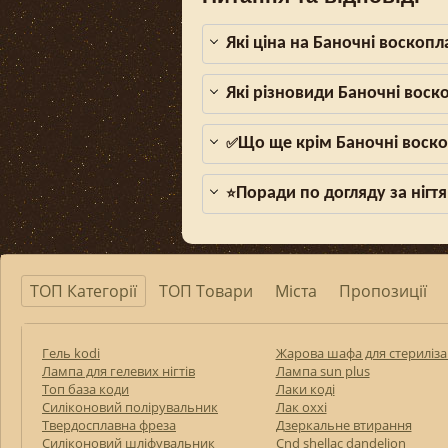
Які ціна на Баночні воскопл
Які різновиди Баночні воск
Що ще крім Баночні воско
✅
Поради по догляду за нігтя
⭐
ТОП Категорії
ТОП Товари
Міста
Пропозиції
Гель kodi
Жарова шафа для стерилізац
Лампа для гелевих нігтів
Лампа sun plus
Топ база коди
Лаки коді
Силіконовий полірувальник
Лак оххі
Твердосплавна фреза
Дзеркальне втирання
Силіконовий шліфувальник
Cnd shellac dandelion