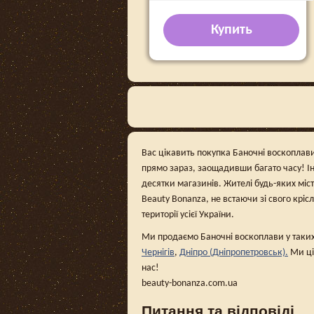
Купить
Вас цікавить покупка Баночні воскоплави 
прямо зараз, заощадивши багато часу! І
десятки магазинів. Жителі будь-яких міс
Beauty Bonanza, не встаючи зі свого кріс
території усієї України.
Ми продаємо Баночні воскоплави у таких
Чернігів
,
Дніпро (Дніпропетровськ).
Ми ці
нас!
beauty-bonanza.com.ua
Питання та відповіді