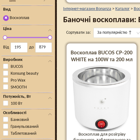
Інтернет-магазин Bonanza
>
Каталог
>
Во
Вид
Воскоплав
Баночні воскоплави: 
✖
Ціна
Сортувати за:
За популярністю
↑
Від
до
Воскоплав BUCOS CP-200
WHITE на 100W та 200 мл
Виробник
BUCOS
Konsung beauty
Pro Wax
SMOOTH
Потужність, Вт
100 Вт
Особливості
Банковий
Гранульований
Таблетований
Воскоплав для розігріву