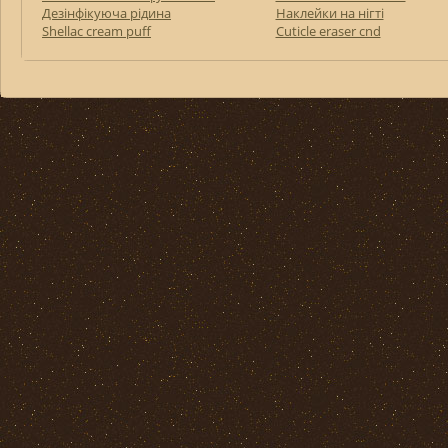
Дезінфікуюча рідина
Наклейки на нігті
Shellac cream puff
Cuticle eraser cnd