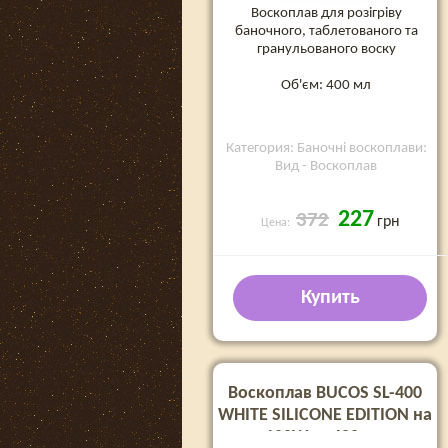
Воскоплав для розігріву
баночного, таблетованого та
гранульованого воску
Об'єм: 400 мл
Категория: Баночні воскоплави:
Вид - Воскоплав
227
372
грн
Цена:
Купить
Воскоплав BUCOS SL-400
WHITE SILICONE EDITION на
100W та 400 мл