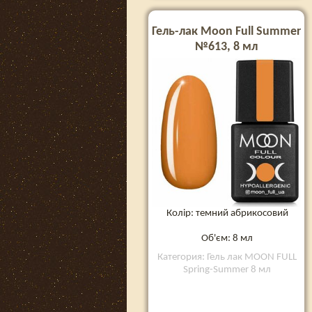
Гель-лак Moon Full Summer
№613, 8 мл
Колір: темний абрикосовий
Об'єм: 8 мл
Категория: Гель лак MOON FULL
Spring-Summer 8 мл