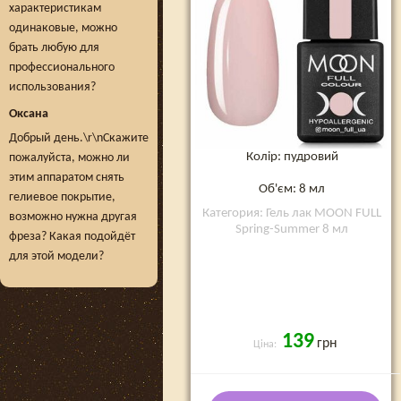
характеристикам
одинаковые, можно
брать любую для
профессионального
использования?
Оксана
Добрый день.\r\nСкажите
Колір: пудровий
пожалуйста, можно ли
этим аппаратом снять
Об'єм: 8 мл
гелиевое покрытие,
Категория: Гель лак MOON FULL
возможно нужна другая
Spring-Summer 8 мл
фреза? Какая подойдёт
для этой модели?
139
грн
Ціна: