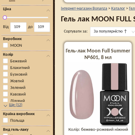
Інтернет-магазин Bonanza
>
Каталог
>
Гел
Ціна
Гель лак MOON FULL 
Від
до
Сортувати за:
За популярністю
↑
Виробник
MOON
Гель-лак Moon Full Summer
Колір
№601, 8 мл
Бежевий
Блакитний
Бузковий
Жовтий
Зелений
Кавовий
Ліловий
Ще
(
12
)
Країна виробник
Польща
Колір: бежево-рожевий ніжний
Вид гель-лаку