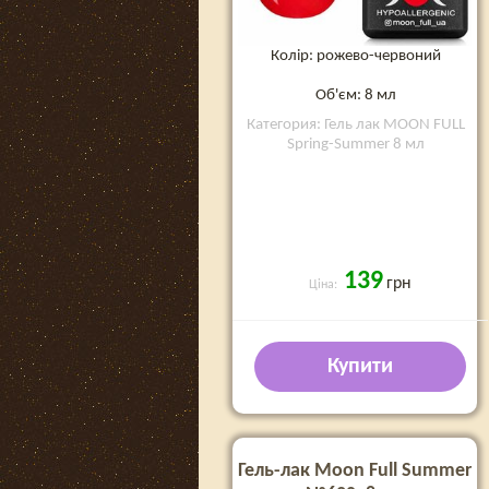
Колір: рожево-червоний
Об'єм: 8 мл
Категория: Гель лак MOON FULL
Spring-Summer 8 мл
139
грн
Ціна:
Купити
Гель-лак Moon Full Summer