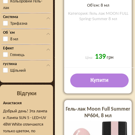
Кольоровий гель-
Об'єм: 8 мл
лак
Категория: Гель лак MOON FULL
Система
Spring-Summer 8 мл
Трифазна
Об `єм
8 мл
Ефект
Глянець
139
грн
Ціна:
густина
Щільний
Купити
Відгуки
Анастасия
Гель-лак Moon Full Summer
Добрый день! Эта лампа
№604, 8 мл
и Лампа SUN 5 - LED+UV
48W White отличаются
только цветом, по