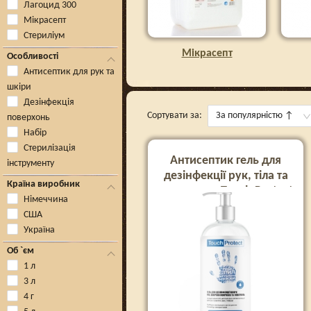
Лагоцид 300
Мікрасепт
Стериліум
Мікрасепт
Особливості
Антисептик для рук та
шкіри
Дезінфекція
Сортувати за:
За популярністю
↑
поверхонь
Набір
Стерилізація
Антисептик гель для
інструменту
дезінфекції рук, тіла та
Країна виробник
поверхонь Touch Protect
Німеччина
500 мл
США
Україна
Об `єм
1 л
3 л
4 г