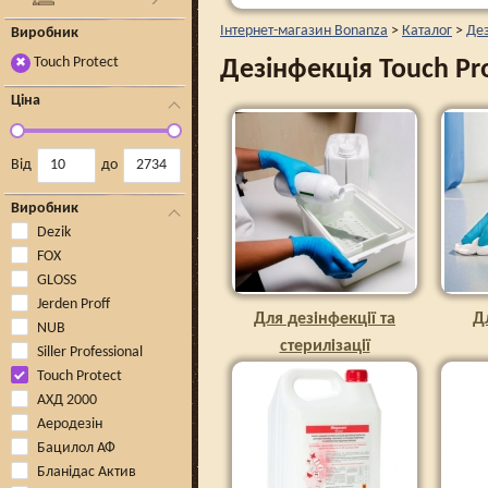
Інтернет-магазин Bonanza
>
Каталог
>
Дез
Виробник
Touch Protect
Дезінфекція Touch Pr
✖
Ціна
Від
до
Виробник
Dezik
FOX
GLOSS
Jerden Proff
Для дезінфекції та
Д
NUB
стерилізації
Siller Professional
інструментів
Touch Protect
АХД 2000
Аеродезін
Бацилол АФ
Бланідас Актив