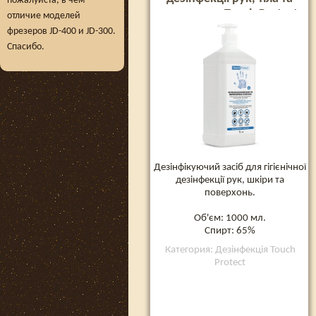
пожалуйста, в чем
поверхонь Touch Protect
отличие моделей
1000 мл
фрезеров JD-400 и JD-300.
Спасибо.
Дезінфікуючий засіб для гігієнічної
дезінфекції рук, шкіри та
поверхонь.
Об'єм: 1000 мл.
Спирт: 65%
Категория: Дезінфекція Touch
Protect