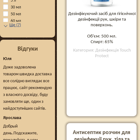
5 л
30 мл
Дезінфікуючий засіб для гігієнічної
50 мл
дезінфекції рук, шкіри та
60 мл
поверхонь.
Ще
(
7
)
Об'єм: 500 мл.
Спирт: 65%
Відгуки
Категория: Дезінфекція Touch
Protect
Юля
Дуже задоволена
товаром швидка доставка
все солідно виглядає все
працює, сайт рекомендую
з власного досвіду, буду
замовляти ще, один з
найдоступніших сайтів.
Ярослава
Добрый
Антисептик розчин для
день.Подскажите,
дезінфекції рук, тіла та