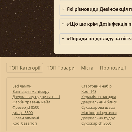
Які різновиди Дезінфекція 
Що ще крім Дезінфекція п
✅
Поради по догляду за нігтя
⭐
ТОП Категорії
ТОП Товари
Міста
Пропозиції
Led лампи
Стартовий набір
Ванна для манікюру
Kodi 148
Дзеркальну пудру на нігті
Керамічна насадка
Фарби травень нейл
Дзеркальний блиск
Фрезер jd 8500
Сухожарова шафа
Jsda jd 5500
Манікюрні кусачки
Фрези алмазні
Дзеркальну пудру
Kodi база топ
Сухожар ch 360t