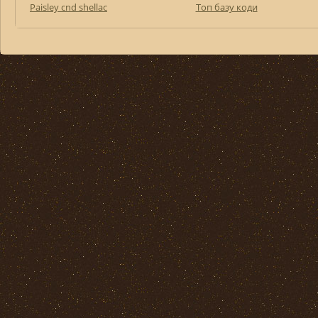
Paisley cnd shellac
Топ базу коди