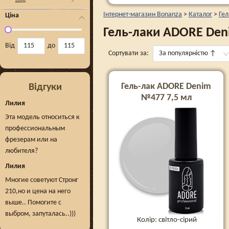
Інтернет-магазин Bonanza
>
Каталог
>
Гел
Ціна
Гель-лаки ADORE Den
Від
до
Сортувати за:
За популярністю
↑
Гель-лак ADORE Denim
Відгуки
№477 7,5 мл
Лилия
Эта модель относиться к
профессиональным
фрезерам или на
любителя?
Лилия
Многие советуют Стронг
210,но и цена на него
выше.. Помогите с
выбром, запуталась..)))
Колір: світло-сірий