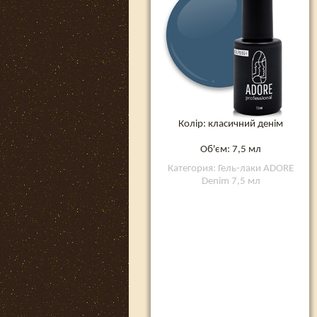
Колір: класичний денім
Об'єм: 7,5 мл
Категория: Гель-лаки ADORE
Denim 7,5 мл