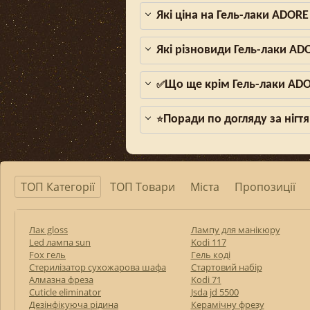
Які ціна на Гель-лаки ADORE
Які різновиди Гель-лаки AD
Що ще крім Гель-лаки ADO
✅
Поради по догляду за нігтя
⭐
ТОП Категорії
ТОП Товари
Міста
Пропозиції
Лак gloss
Лампу для манікюру
Led лампа sun
Kodi 117
Fox гель
Гель коді
Стерилізатор сухожарова шафа
Стартовий набір
Алмазна фреза
Kodi 71
Cuticle eliminator
Jsda jd 5500
Дезінфікуюча рідина
Керамічну фрезу