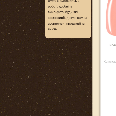
Дуже сподобались в
роботі, удобні та
виконують будь-які
композиції, дякую вам за
асортимент продукції та
якість.
Кол
Катего