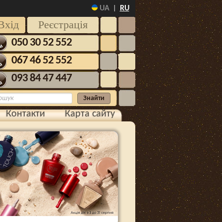
UA
RU
|
Вхід
Реєстрація
050 30 52 552
067 46 52 552
093 84 47 447
Контакти
Карта сайту