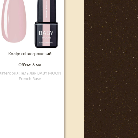
Колір: світло-рожевий
Об'єм: 6 мл
Категория: Гель лак BABY MOON
French Base