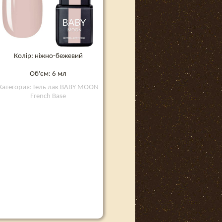
Колір: ніжно-бежевий
Об'єм: 6 мл
Категория: Гель лак BABY MOON
French Base