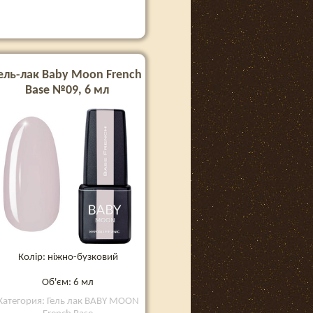
ель-лак Baby Moon French
Base №09, 6 мл
Колір: ніжно-бузковий
Об'єм: 6 мл
Категория: Гель лак BABY MOON