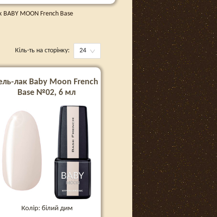
к BABY MOON French Base
Кіль-ть на сторінку:
24
ель-лак Baby Moon French
Base №02, 6 мл
Колір: білий дим