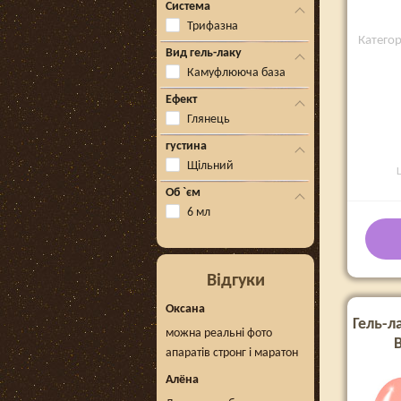
Система
Трифазна
Катего
Вид гель-лаку
Камуфлююча база
Ефект
Глянець
густина
Щільний
Об `єм
6 мл
Відгуки
Оксана
Гель-л
можна реальні фото
апаратів стронг і маратон
Алёна