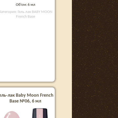
Об'єм: 6 мл
Категория: Гель лак BABY MOON
French Base
ель-лак Baby Moon French
Base №06, 6 мл