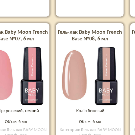
ак Baby Moon French
Гель-лак Baby Moon French
Г
Base №07, 6 мл
Base №08, 6 мл
ір: рожевий, темний
Колір бежевий
Об'єм: 6 мл
Об'єм: 6 мл
рия: Гель лак BABY MOON
Категория: Гель лак BABY MOON