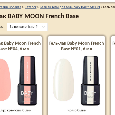
газин Bonanza
>
Каталог
>
Бази та топи для гель лаку BABY MOON
>
Гель ла
лак BABY MOON French Base
за:
За популярністю
↑
ак Baby Moon French
Гель-лак Baby Moon French
Г
Base №04, 6 мл
Base №01, 6 мл
лір: кремово-білий
Колір білий