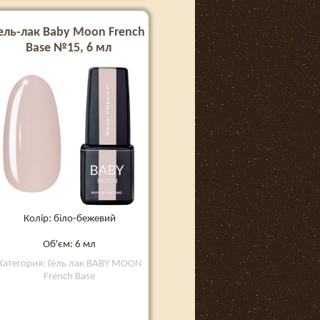
ель-лак Baby Moon French
Base №15, 6 мл
Колір: біло-бежевий
Об'єм: 6 мл
Категория: Гель лак BABY MOON
French Base