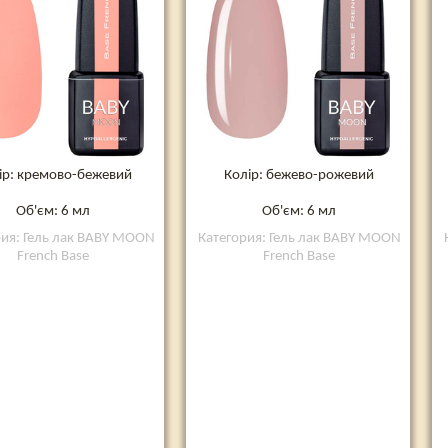
ір: кремово-бежевий
Колір: бежево-рожевий
Об'єм: 6 мл
Об'єм: 6 мл
рия: Гель лак BABY MOON
Категория: Гель лак BABY MOON
French Base
French Base