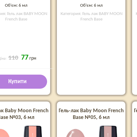
Об'єм: 6 мл
Об'єм: 6 мл
рия: Гель лак BABY MOON
Категория: Гель лак BABY MOON
French Base
French Base
77
110
грн
Ціна:
Купити
ак Baby Moon French
Гель-лак Baby Moon French
Г
Base №03, 6 мл
Base №05, 6 мл