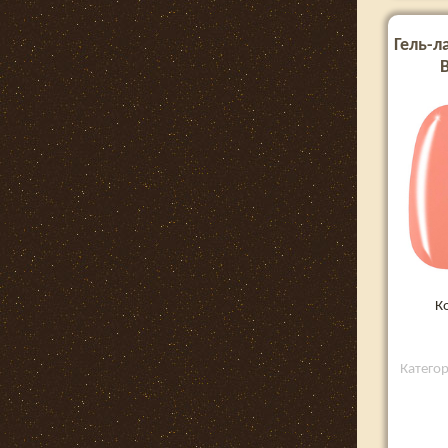
Гель-л
К
Катего