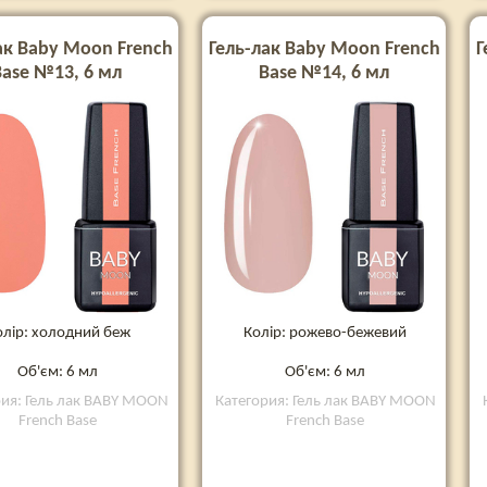
ак Baby Moon French
Гель-лак Baby Moon French
Г
Base №13, 6 мл
Base №14, 6 мл
олір: холодний беж
Колір: рожево-бежевий
Об'єм: 6 мл
Об'єм: 6 мл
рия: Гель лак BABY MOON
Категория: Гель лак BABY MOON
French Base
French Base