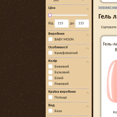
Інтернет-ма
Ціна
Гель 
Від
до
Сортувати 
Виробник
BABY MOON
Гель-л
Особливості
Камуфлюючий
Колір
Бежевий
Бузковий
Білий
Рожевий
Країна виробник
Польща
Вид
База
Ко