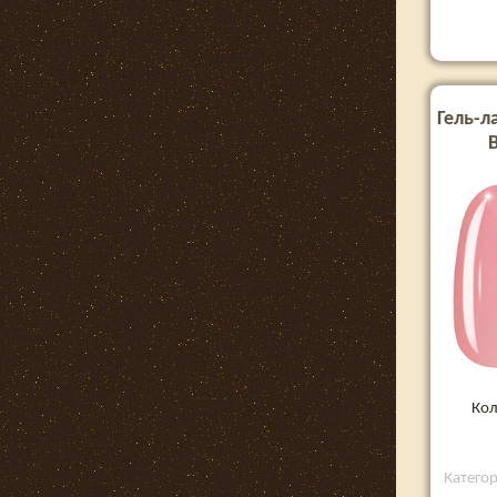
Гель-л
Кол
Катего