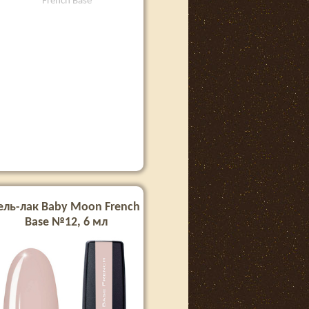
French Base
ель-лак Baby Moon French
Base №12, 6 мл