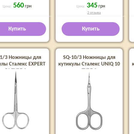
560
345
грн
грн
Цена:
Цена:
2 отзыва
Купить
Купить
51/3 Ножницы для
SQ-10/3 Ножницы для
улы Сталекс EXPERT
кутикулы Сталекс UNIQ 10
51 TYPE 3
TYPE 3