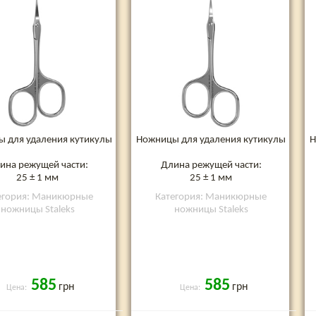
 для удаления кутикулы
Ножницы для удаления кутикулы
Н
ина режущей части:
Длина режущей части:
25 ± 1 мм
25 ± 1 мм
егория: Маникюрные
Категория: Маникюрные
ножницы Staleks
ножницы Staleks
585
585
грн
грн
Цена:
Цена: