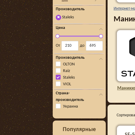
Интернет-м
Производитель
Staleks
Маник
✖
Цена
От
до
Производитель
OLTON
Raiz
Staleks
VIOL
Маникю
Страна-
производитель
Украина
Сортирова
Популярные
SE-