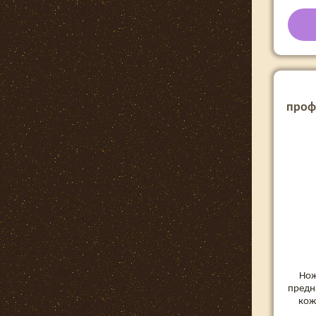
проф
кути
EXPER
Нож
предн
кож