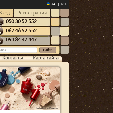
UA
RU
|
Вход
Регистрация
050 30 52 552
067 46 52 552
093 84 47 447
Контакты
Карта сайта