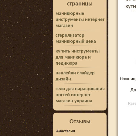
страницы
кути
E
маникюрные
инструменты интернет
магазин
стерилизатор
маникюрный цена
купить инструменты
для маникюра и
педикюра
наклейки слайдер
Ножницы
дизайн
гели для наращивания
Дл
ногтей интернет
магазин украина
Кат
Отзывы
Анастасия