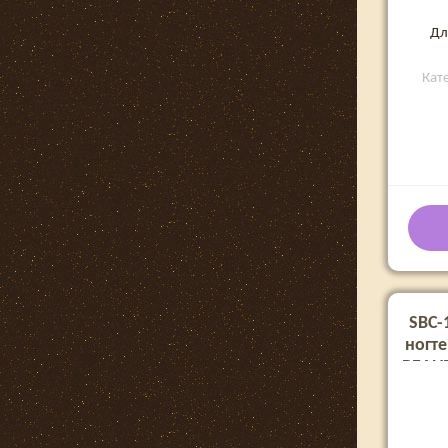
Дл
Кат
SBC-
ногте
BEAUT