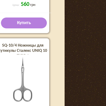
560
грн
Цена:
Купить
SQ-10/4 Ножницы для
кутикулы Сталекс UNIQ 10
TYPE 4