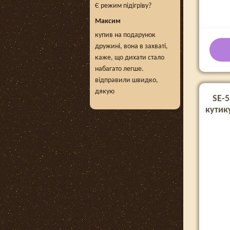
Є режим підігріву?
Максим
купив на подарунок
дружині, вона в захваті,
каже, що дихати стало
набагато легше.
відправили швидко,
дякую
SE-
кутик