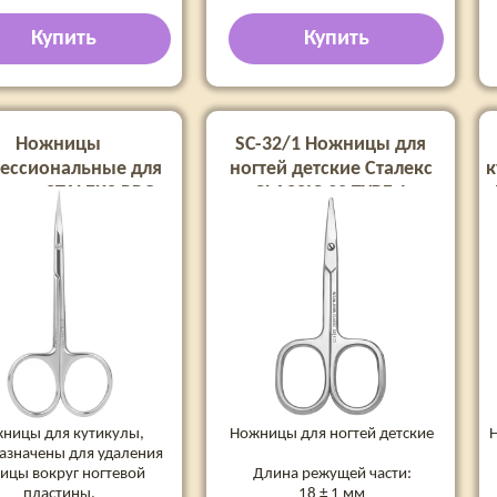
Купить
Купить
Ножницы
SC-32/1 Ножницы для
ессиональные для
ногтей детские Сталекс
к
кулы STALEKS PRO
CLASSIC 32 TYPE 1
T 50 TYPE 3 SE-50/3
ницы для кутикулы,
Ножницы для ногтей детские
азначены для удаления
ицы вокруг ногтевой
Длина режущей части:
пластины.
18 ± 1 мм