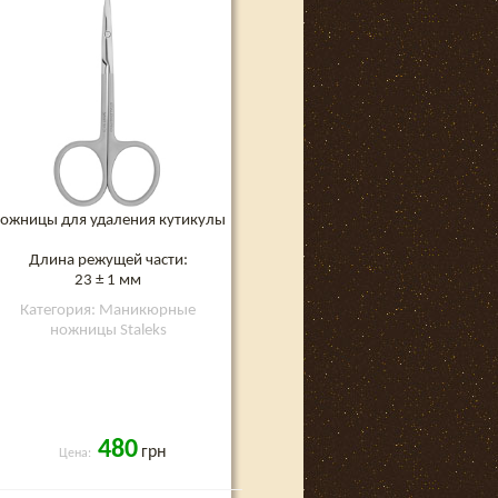
ожницы для удаления кутикулы
Длина режущей части:
23 ± 1 мм
Категория: Маникюрные
ножницы Staleks
480
грн
Цена: