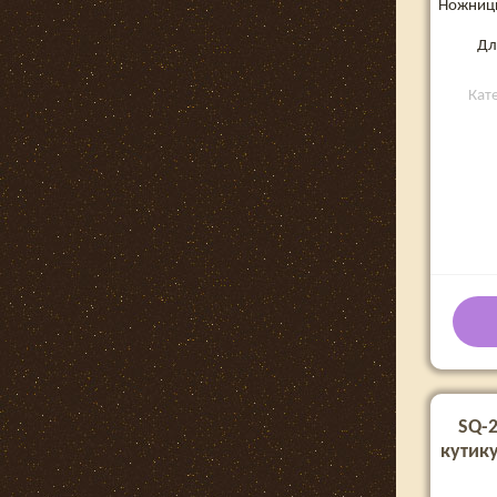
Ножницы
Дл
Кат
SQ-
кутик