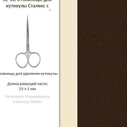
кутикулы Сталекс с
крючком для левшей
EXPERT 13 TYPE 3
ожницы для удаления кутикулы
Длина режущей части:
25 ± 1 мм
Категория: Маникюрные
ножницы Staleks