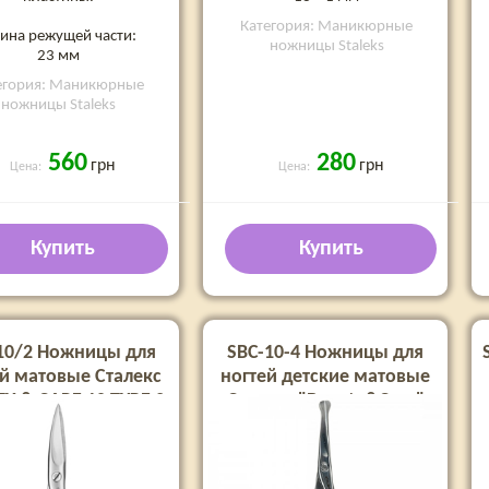
Категория: Маникюрные
ина режущей части:
ножницы Staleks
23 мм
егория: Маникюрные
ножницы Staleks
560
280
грн
грн
Цена:
Цена:
Купить
Купить
10/2 Ножницы для
SBC-10-4 Ножницы для
й матовые Сталекс
ногтей детские матовые
Y & CARE 10 TYPE 2
Сталекс "Beauty&Care"