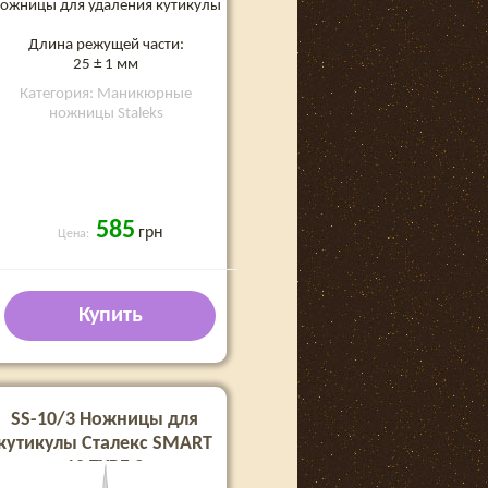
ожницы для удаления кутикулы
Длина режущей части:
25 ± 1 мм
Категория: Маникюрные
ножницы Staleks
585
грн
Цена:
Купить
SS-10/3 Ножницы для
кутикулы Сталекс SMART
10 TYPE 3