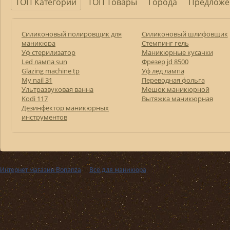
ТОП Категории
ТОП Товары
Города
Предложе
Силиконовый полировщик для
Силиконовый шлифовщик
маникюра
Стемпинг гель
Уф стерилизатор
Маникюрные кусачки
Led лампа sun
Фрезер jd 8500
Glazing machine tp
Уф лед лампа
My nail 31
Переводная фольга
Ультразвуковая ванна
Мешок маникюрной
Kodi 117
Вытяжка маникюрная
Дезинфектор маникюрных
инструментов
Интернет магазин Bonanza
››
Все для маникюра