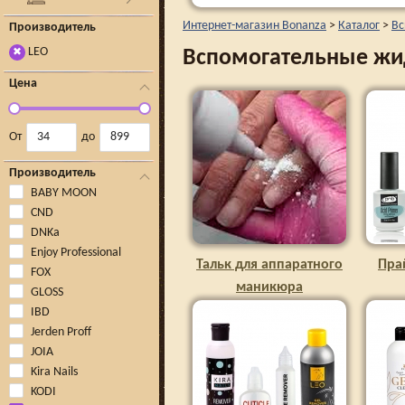
Интернет-магазин Bonanza
>
Каталог
>
Вс
Производитель
LEO
Вспомогательные жи
✖
Цена
От
до
Производитель
BABY MOON
CND
DNKa
Enjoy Professional
Тальк для аппаратного
Пра
FOX
маникюра
GLOSS
IBD
Jerden Proff
JOIA
Kira Nails
KODI