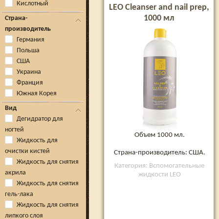
Кислотный
LEO Cleanser and nail prep,
1000 мл
Страна-
производитель
Германия
Польша
США
Украина
Франция
Южная Корея
Вид
Дегидратор для
ногтей
Объем 1000 мл.
Жидкость для
очистки кистей
Страна-производитель: США.
Жидкость для снятия
Категория: Вспомогательные
акрила
жидкости LEO
Жидкость для снятия
гель-лака
Жидкость для снятия
липкого слоя