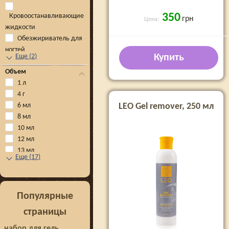
350
Кровоостанавливающие
грн
Цена:
жидкости
Обезжириватель для
ногтей
Еще
(
2
)
Купить
Объем
1 л
4 г
6 мл
LEO Gel remover, 250 мл
8 мл
10 мл
12 мл
13 мл
Еще
(
17
)
Популярные
страницы
набор для гель