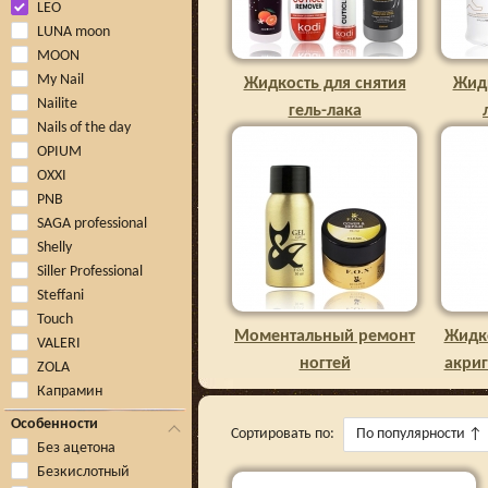
LEO
LUNA moon
MOON
My Nail
Жидкость для снятия
Жидк
Nailite
гель-лака
Nails of the day
OPIUM
OXXI
PNB
SAGA professional
Shelly
Siller Professional
Steffani
Touch
Моментальный ремонт
Жидко
VALERI
ногтей
акриг
ZOLA
Капрамин
Особенности
Сортировать по:
По популярности
↑
Без ацетона
Безкислотный