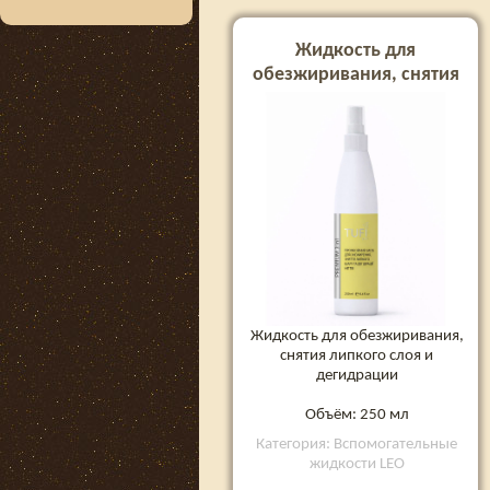
Жидкость для
обезжиривания, снятия
липкого слоя и
дегидрации TUFI profi
PREMIUM 3 in1 Prep and
Finish, 250 мл
Жидкость для обезжиривания,
снятия липкого слоя и
дегидрации
Объём: 250 мл
Категория: Вспомогательные
жидкости LEO