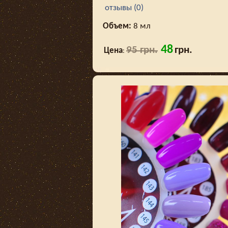
отзывы (0)
Объем:
8 мл
48
95 грн.
грн.
Цена
: