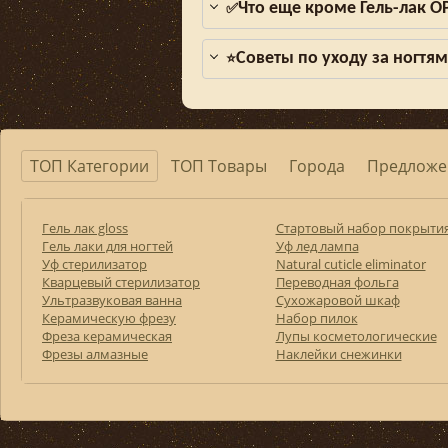
Что еще кроме Гель-лак O
✅
Советы по уходу за ногтя
⭐
ТОП Категории
ТОП Товары
Города
Предложе
Гель лак gloss
Стартовый набор покрыти
Гель лаки для ногтей
Уф лед лампа
Уф стерилизатор
Natural cuticle eliminator
Кварцевый стерилизатор
Переводная фольга
Ультразвуковая ванна
Сухожаровой шкаф
Керамическую фрезу
Набор пилок
Фреза керамическая
Лупы косметологические
Фрезы алмазные
Наклейки снежинки