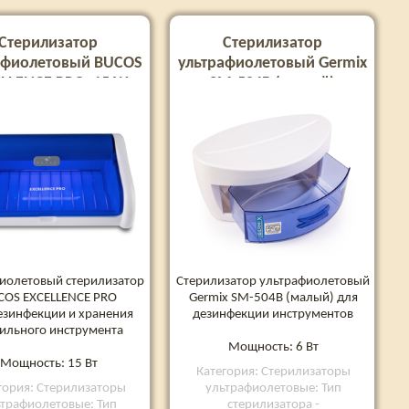
Стерилизатор
Стерилизатор
афиолетовый BUCOS
ультрафиолетовый Germix
LLENCE PRO, 15 W
SM-504В (малый)
иолетовый стерилизатор
Стерилизатор ультрафиолетовый
COS EXCELLENCE PRO
Germix SM-504В (малый) для
езинфекции и хранения
дезинфекции инструментов
ильного инструмента
Мощность: 6 Вт
Мощность: 15 Вт
Категория: Стерилизаторы
гория: Стерилизаторы
ультрафиолетовые: Тип
трафиолетовые: Тип
стерилизатора -