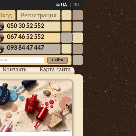
UA
RU
|
Вход
Регистрация
050 30 52 552
067 46 52 552
093 84 47 447
Контакты
Карта сайта