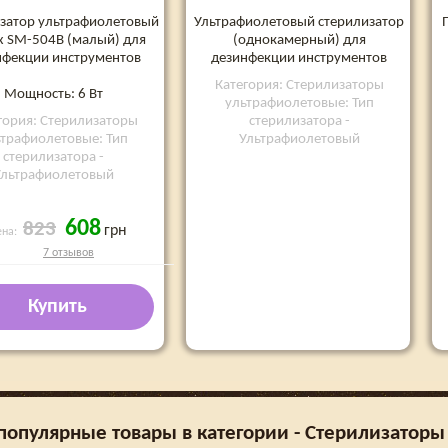
затор ультрафиолетовый
Ультрафиолетовый стерилизатор
x SM-504В (малый) для
(однокамерный) для
нфекции инструментов
дезинфекции инструментов
Категория: Стерилизаторы
Мощность: 6 Вт
ультрафиолетовые: Тип
гория: Стерилизаторы
стерилизатора -
трафиолетовые: Тип
Ультрафиолетовый
стерилизатора -
Ультрафиолетовый
608
823
грн
ена:
7 отзывов
Купить
популярные товары в категории - Стерилизатор