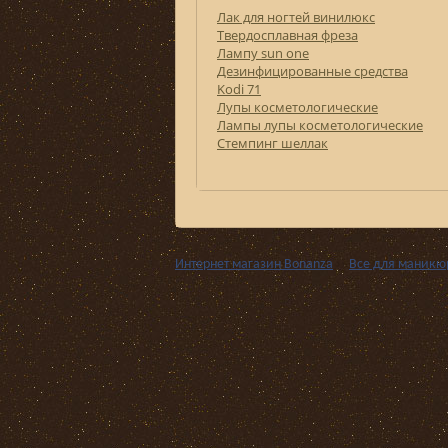
Лак для ногтей винилюкс
Твердосплавная фреза
Лампу sun one
Дезинфицированные средства
Kodi 71
Лупы косметологические
Лампы лупы косметологические
Стемпинг шеллак
Интернет магазин Bonanza
››
Все для маникю