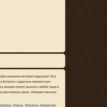
рофессионалов ногтевой индустрии? Все
ty Bonanza с радостью поможет вам
ез лишних хлопот заказать любой товар в
о в кратчайшие сроки. Интернет-магазин
порожье
,
Одесса
,
Черкассы
,
Кривой рог
,