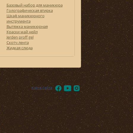
Базовый набор для маникюра
Голографическая втирка
Шкаф маникюрного
инструмента
Вытяжка маникюрная
Краски май нейл
Jerden proff gel
Скотч лента
Жидкая слюда
Карта сайта