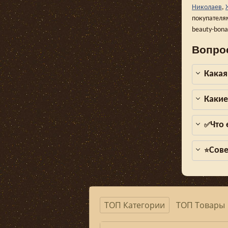
Николаев
,
покупателя
beauty-bon
Вопро
Какая
Какие
Что
✅
Сове
⭐
ТОП Категории
ТОП Товары