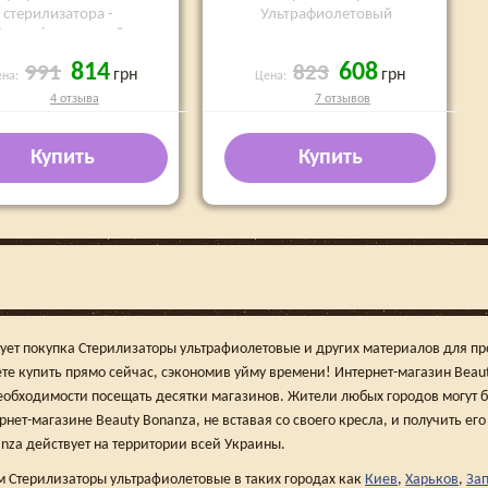
стерилизатора -
Ультрафиолетовый
Ультрафиолетовый
814
608
991
823
грн
грн
ена:
Цена:
4 отзыва
7 отзывов
Купить
Купить
сует покупка Стерилизаторы ультрафиолетовые и других материалов для п
ете купить прямо сейчас, сэкономив уйму времени! Интернет-магазин Beau
еобходимости посещать десятки магазинов. Жители любых городов могут б
нет-магазине Beauty Bonanza, не вставая со своего кресла, и получить ег
nza действует на территории всей Украины.
 Стерилизаторы ультрафиолетовые в таких городах как
Киев
,
Харьков
,
За