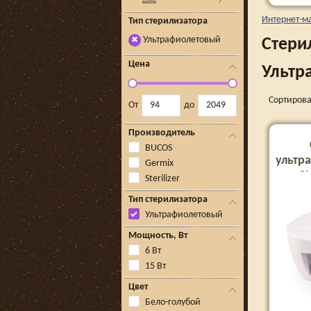
Интернет-м
Тип стерилизатора
Ультрафиолетовый
Стери
✖
Цена
Ультр
Сортирова
От
до
Производитель
BUCOS
ультр
Germix
S
Sterilizer
Тип стерилизатора
Ультрафиолетовый
Мощность, Вт
6 Вт
15 Вт
Цвет
Бело-голубой