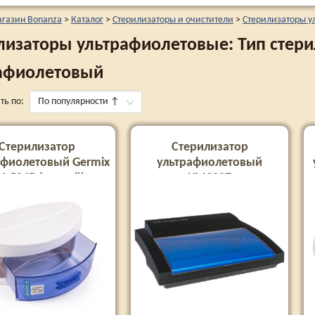
агазин Bonanza
>
Каталог
>
Стерилизаторы и очистители
>
Стерилизаторы у
лизаторы ультрафиолетовые: Тип стери
афиолетовый
ть по:
По популярности
↑
Стерилизатор
Стерилизатор
афиолетовый Germix
ультрафиолетовый
M-504В (малый)
YM9007