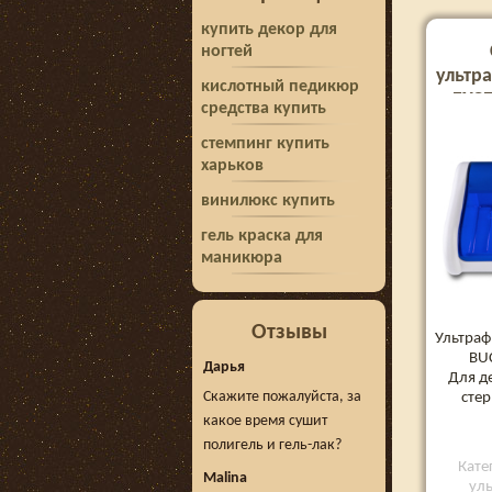
купить декор для
ногтей
ультр
кислотный педикюр
EXCE
средства купить
стемпинг купить
харьков
винилюкс купить
гель краска для
маникюра
Отзывы
Ультраф
BU
Дарья
Для д
Скажите пожалуйста, за
стер
какое время сушит
полигель и гель-лак?
Кате
Malina
уль