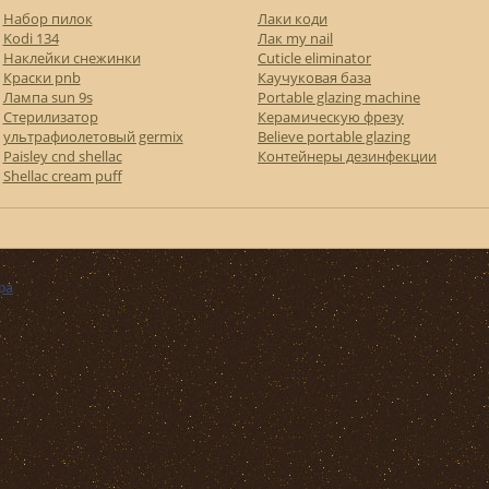
Набор пилок
Лаки коди
Kodi 134
Лак my nail
Наклейки снежинки
Cuticle eliminator
Краски pnb
Каучуковая база
Лампа sun 9s
Portable glazing machine
Стерилизатор
Керамическую фрезу
ультрафиолетовый germix
Believe portable glazing
Paisley cnd shellac
Контейнеры дезинфекции
Shellac cream puff
ра