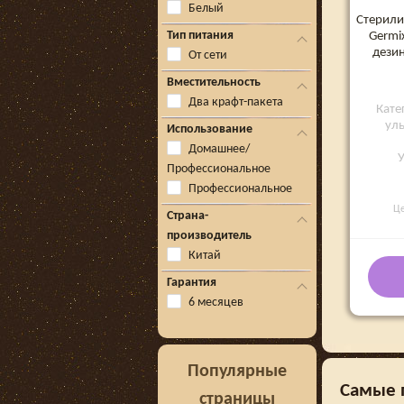
Белый
Стерили
Тип питания
Germi
дези
От сети
Вместительность
Два крафт-пакета
Кате
уль
Использование
Домашнее/
Профессиональное
Профессиональное
Ц
Страна-
производитель
Китай
Гарантия
6 месяцев
Популярные
Самые 
страницы