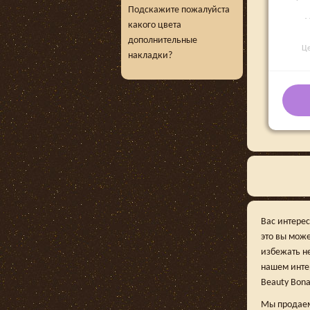
Подскажите пожалуйста
какого цвета
дополнительные
Ц
накладки?
Вас интере
это вы мож
избежать н
нашем интер
Beauty Bona
Мы продаем