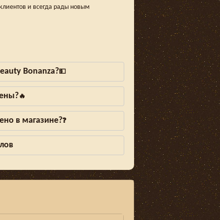
клиентов и всегда рады новым
eauty Bonanza?
💵
лены?
🔥
ено в магазине?
❓
алов