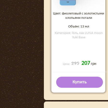
Цвет: фиолетовый с золотистыми
хлопьями потали
Объём: 13 мл
Категория: Гель лак LUNA moon
Yuki Base
207
295
грн
Цена:
Купить