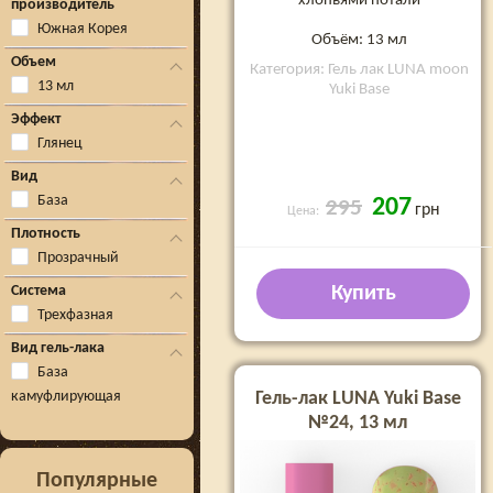
хлопьями потали
производитель
Южная Корея
Объём: 13 мл
Объем
Категория: Гель лак LUNA moon
13 мл
Yuki Base
Эффект
Глянец
Вид
База
207
295
грн
Цена:
Плотность
Прозрачный
Система
Купить
Трехфазная
Вид гель-лака
База
камуфлирующая
Гель-лак LUNA Yuki Base
№24, 13 мл
Популярные