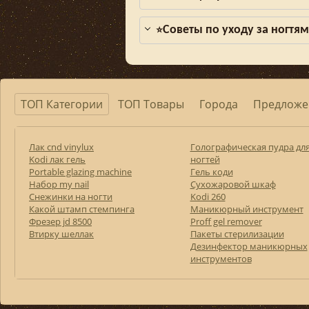
Советы по уходу за ногтя
⭐
ТОП Категории
ТОП Товары
Города
Предложе
Лак cnd vinylux
Голографическая пудра дл
Kodi лак гель
ногтей
Portable glazing machine
Гель коди
Набор my nail
Сухожаровой шкаф
Снежинки на ногти
Kodi 260
Какой штамп стемпинга
Маникюрный инструмент
Фрезер jd 8500
Proff gel remover
Втирку шеллак
Пакеты стерилизации
Дезинфектор маникюрных
инструментов