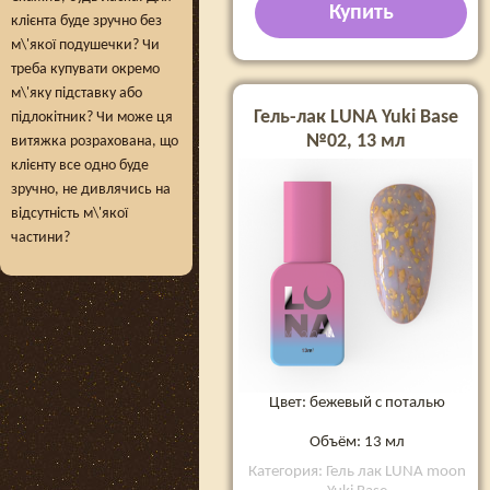
Купить
клієнта буде зручно без
м\'якої подушечки? Чи
треба купувати окремо
м\'яку підставку або
Гель-лак LUNA Yuki Base
підлокітник? Чи може ця
№02, 13 мл
витяжка розрахована, що
клієнту все одно буде
зручно, не дивлячись на
відсутність м\'якої
частини?
Цвет: бежевый с поталью
Объём: 13 мл
Категория: Гель лак LUNA moon