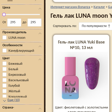
Интернет-магазин Bonanza
>
Каталог
>
Ба
Цена
Гель лак LUNA moon Y
От
до
Сортировать по:
По популярности
↑
Производитель
LUNA moon
Гель-лак LUNA Yuki Base
Особенности
№10, 13 мл
Камуфлирующий
Цвет
Бежевый
Белый
Бирюзовый
Васильковый
Голубой
Жёлтый
Коралловый
Еще
(
10
)
Цвет: фиолетовый с золотистыми
Страна-