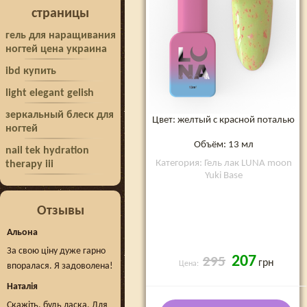
страницы
гель для наращивания
ногтей цена украина
ibd купить
light elegant gelish
зеркальный блеск для
Цвет: желтый с красной поталью
ногтей
Объём: 13 мл
nail tek hydration
Категория: Гель лак LUNA moon
therapy iii
Yuki Base
Отзывы
Альона
За свою ціну дуже гарно
207
295
грн
Цена:
впоралася. Я задоволена!
Наталія
Скажіть, будь ласка. Для