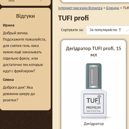
Інтернет-магазин Bonanza
>
Бренди
>
TUF
Відгуки
TUFI profi
Ирина
Сортувати за:
За популярністю
↑
Добрый вечер.
Подскажите пожалуйста,
для снятия гель лака
Дегідратор TUFI profi, 15
нужно ещё заказывать
мл
отдельно фрезу, или
достаточно тех которые
идут с фрейзером?
Олена
Доброго дня! Яка
довжина шнуру до
розетки?
Дегідратор