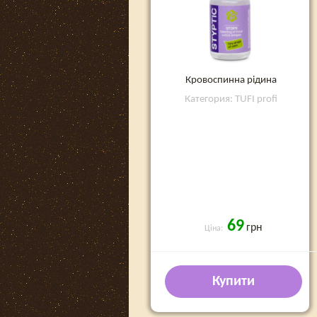
Кровоспинна рідина
Категория: TUFI profi
69
грн
Ціна:
Купити