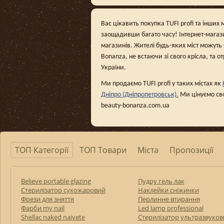
Вас цікавить покупка TUFI profi та інших 
заощадивши багато часу! Інтернет-магаз
магазинів. Жителі будь-яких міст можуть
Bonanza, не встаючи зі свого крісла, та о
України.
Ми продаємо TUFI profi у таких містах як
Дніпро (Дніпропетровськ).
Ми цінуємо сво
beauty-bonanza.com.ua
ТОП Категорії
ТОП Товари
Міста
Пропозиції
Believe portable glazing
Пудру гель лак
Стерилізатор сухожаровий
Наклейки сніжинки
Фрези для зняття
Перлинне втирання
Фарби my nail
Led lamp professional
Shellac naked naivete
Стерилізатор ультразвуков