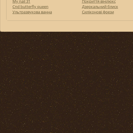
My nail 31
Покриття вінілюкс
Cnd butterfly queen
Дзеркальний блиск
Ультразвукова ванна
Силіконові фрези