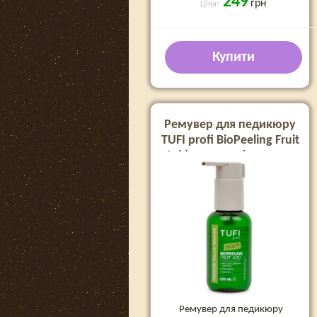
249
грн
Ціна:
Купити
Ремувер для педикюру
TUFI profi BioPeeling Fruit
Acid для розм'якшення
огрубілої шкіри стоп
кислотний, 100 мл
Ремувер для педикюру