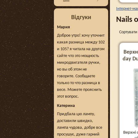
Інтернет-ма
Відгуки
Nails 
Мария
Сортувати 
Доброе утро! хочу уточнит
какая разница между 102
и 105? я читала на другом
Верхн
сайте что это мощность
day Du
микродвигателя ручки,
но вы об этом не
говорите. Сообщаете
только то что разница в
весе. Можете прояснить
этот вопрос.
Катерина
Придбала цю лампу,
доставили швидко,
лампа чудова, добре все
Верхні
просушує, дуже гарний