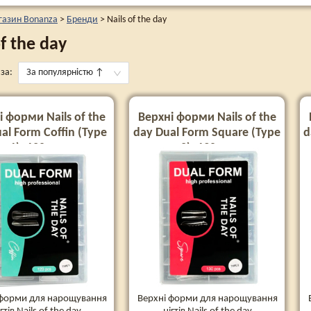
газин Bonanza
>
Бренди
>
Nails of the day
of the day
за:
За популярністю
↑
і форми Nails of the
Верхні форми Nails of the
al Form Coffin (Type
day Dual Form Square (Type
d
1), 120 шт
2), 130 шт
 форми для нарощування
Верхні форми для нарощування