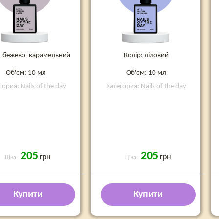
: бежево–карамельний
Колір: ліловий
Об'єм: 10 мл
Об'єм: 10 мл
гория: Nails of the day
Категория: Nails of the day
205
205
грн
грн
Ціна:
Ціна:
Купити
Купити