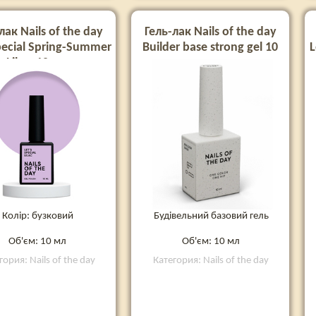
лак Nails of the day
Гель-лак Nails of the day
special Spring-Summer
Builder base strong gel 10
L
Lilac, 10 мл
мл
Колір: бузковий
Будівельний базовий гель
Об'єм: 10 мл
Об'єм: 10 мл
гория: Nails of the day
Категория: Nails of the day