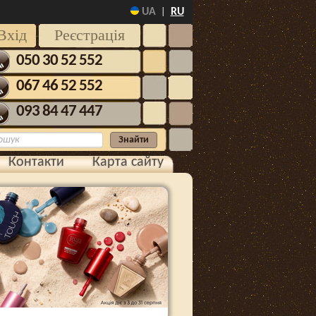
UA
RU
|
Вхід
Реєстрація
050 30 52 552
067 46 52 552
093 84 47 447
Контакти
Карта сайту