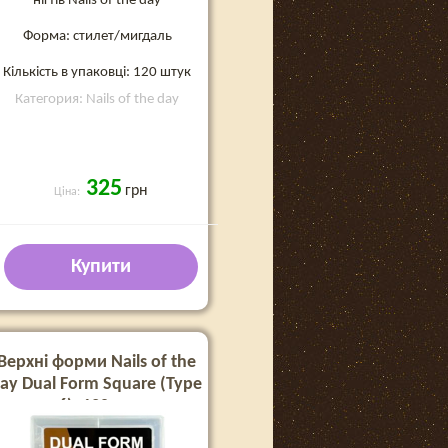
нігтів Nails of the day
Форма: стилет/мигдаль
Кількість в упаковці: 120 штук
Категория: Nails of the day
325
грн
Ціна:
Купити
Верхні форми Nails of the
ay Dual Form Square (Type
6), 120 шт