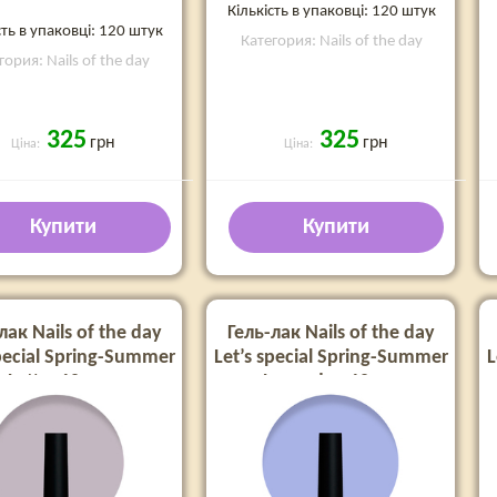
Кількість в упаковці: 120 штук
сть в упаковці: 120 штук
Категория: Nails of the day
гория: Nails of the day
325
325
грн
грн
Ціна:
Ціна:
Купити
Купити
лак Nails of the day
Гель-лак Nails of the day
special Spring-Summer
Let’s special Spring-Summer
L
Latte, 10 мл
Lavender, 10 мл