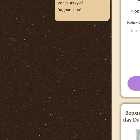
н
колір, дякую!
Задоволена!
Фор
Кількі
Кате
Верхн
day Du