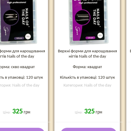
 форми для нарощування
Верхні форми для нарощування
ігтів Nails of the day
нігтів Nails of the day
орма: скво квадрат
Форма: квадрат
сть в упаковці: 120 штук
Кількість в упаковці: 120 штук
гория: Nails of the day
Категория: Nails of the day
325
325
грн
грн
Ціна:
Ціна: