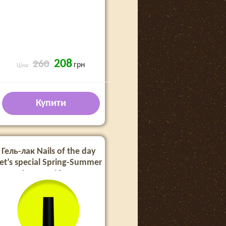
208
260
грн
Ціна:
Купити
Гель-лак Nails of the day
et’s special Spring-Summer
Lemon, 10 мл