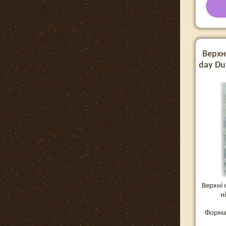
Верхн
day Du
Верхні
н
Форма: