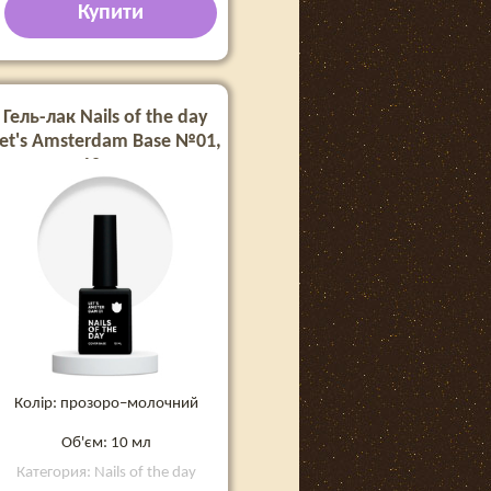
Купити
Гель-лак Nails of the day
et's Amsterdam Base №01,
10 мл
Колір: прозоро–молочний
Об'єм: 10 мл
Категория: Nails of the day