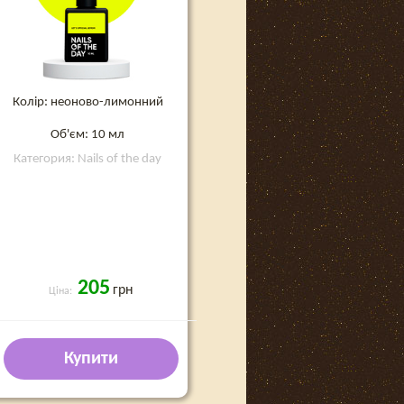
Колір: неоново-лимонний
Об'єм: 10 мл
Категория: Nails of the day
205
грн
Ціна:
Купити