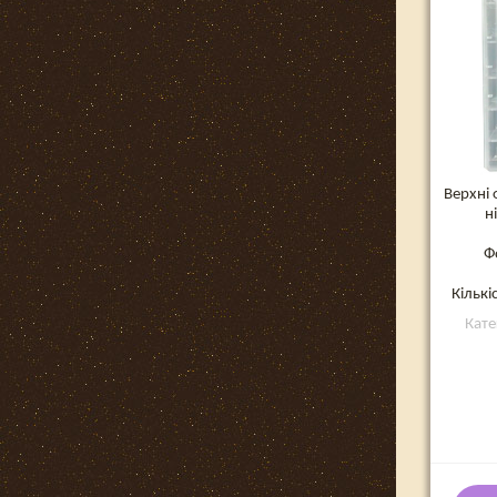
Верхні
н
Ф
Кількі
Кате