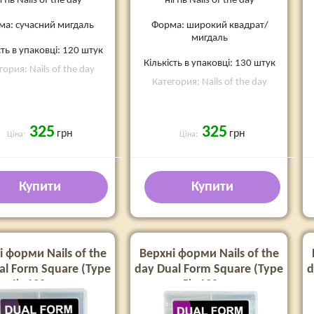
ігтів Nails of the day
нігтів Nails of the day
ма: сучасний мигдаль
Форма: широкий квадрат/
мигдаль
сть в упаковці: 120 штук
Кількість в упаковці: 130 штук
гория: Nails of the day
Категория: Nails of the day
325
325
грн
грн
Ціна:
Ціна:
Купити
Купити
і форми Nails of the
Верхні форми Nails of the
al Form Square (Type
day Dual Form Square (Type
d
4), 120 шт
5), 120 шт