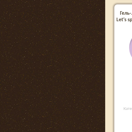
Гель-
Let’s 
Кате