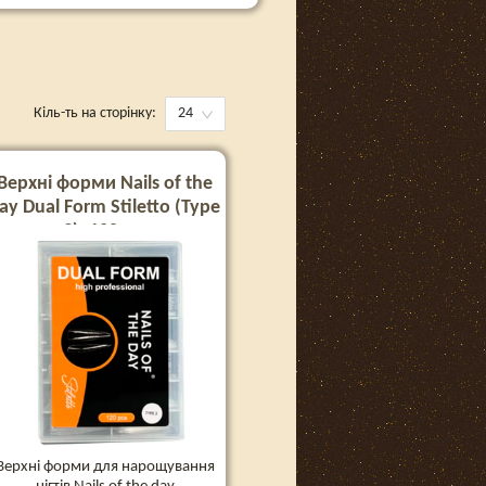
Кіль-ть на сторінку:
24
Верхні форми Nails of the
ay Dual Form Stiletto (Type
3), 120 шт
Верхні форми для нарощування