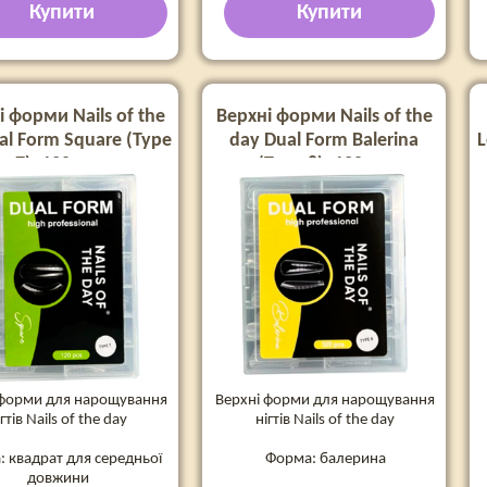
Купити
Купити
і форми Nails of the
Верхні форми Nails of the
al Form Square (Type
day Dual Form Balerina
L
7), 120 шт
(Type 8), 120 шт
 форми для нарощування
Верхні форми для нарощування
ігтів Nails of the day
нігтів Nails of the day
 квадрат для середньої
Форма: балерина
довжини