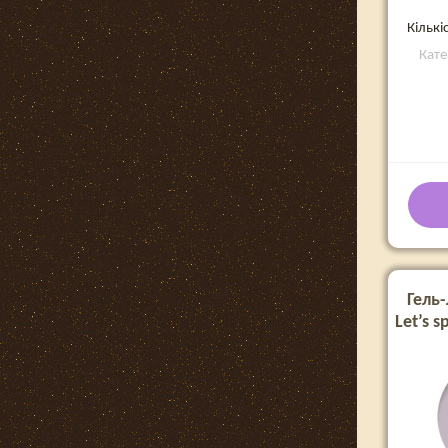
Кількі
Кате
Гель-
Let’s 