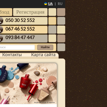
UA
RU
|
Вход
Регистрация
050 30 52 552
067 46 52 552
093 84 47 447
Контакты
Карта сайта