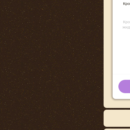
Кро
Кро
жид