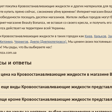
сует покупка Кровоостанавливающие жидкости и других материалов для п
ете купить прямо сейчас, сэкономив уйму времени! Интернет-магазин Beau
еобходимости посещать десятки магазинов. Жители любых городов могут б
нет-магазине Beauty Bonanza, не вставая со своего кресла, и получить ег
nza действует на территории всей Украины.
 Кровоостанавливающие жидкости в таких городах как
Киев
,
Харьков
,
За
Житомир
,
Чернигов
,
Днепр (Днепропетровск).
Мы ценим своих постоянных 
м! Мы рады, что Вы выбираете нас!
anza.com.ua
сы и ответы
 цена на Кровоостанавливающие жидкости в магазине B
 еще виды Кровоостанавливающие жидкости представ
 еще кроме Кровоостанавливающие жидкости представл