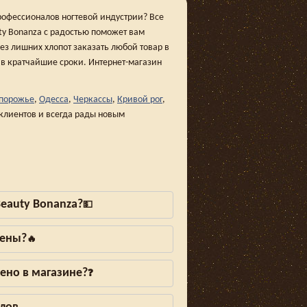
рофессионалов ногтевой индустрии? Все
ty Bonanza с радостью поможет вам
ез лишних хлопот заказать любой товар в
о в кратчайшие сроки. Интернет-магазин
порожье
,
Одесса
,
Черкассы
,
Кривой рог
,
клиентов и всегда рады новым
eauty Bonanza?
💵
лены?
🔥
ено в магазине?
❓