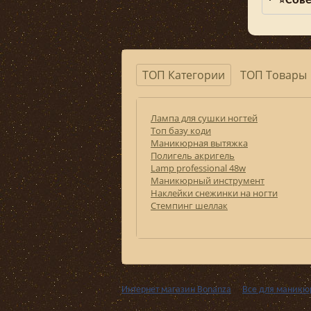
Сове
⭐
ТОП Категории
ТОП Товары
Лампа для сушки ногтей
Топ базу коди
Маникюрная вытяжка
Полигель акригель
Lamp professional 48w
Маникюрный инструмент
Наклейки снежинки на ногти
Стемпинг шеллак
Интернет магазин Bonanza
››
Все для маникю