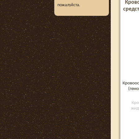
Кров
пожалуйста.
средс
Кровоос
(гемо
Кро
жид