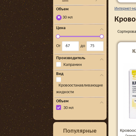
Интернет-м
Объем
30 мл
Крово
✖
Цена
Сортирова
От
до
К
Производитель
Капрамин
Вид
Кровоостанавливающие
жидкости
Объем
30 мл
Популярные
Кровоос