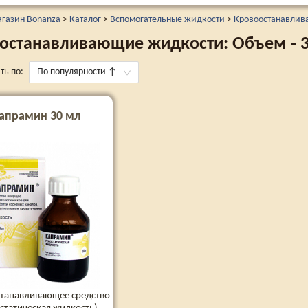
агазин Bonanza
>
Каталог
>
Вспомогательные жидкости
>
Кровоостанавлив
останавливающие жидкости: Объем - 
ть по:
По популярности
↑
апрамин 30 мл
танавливающее средство