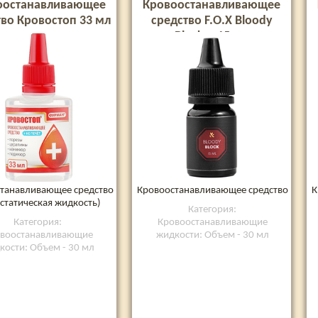
оостанавливающее
Кровоостанавливающее
тво Кровостоп 33 мл
средство F.O.X Bloody
Blocker 15 мл
танавливающее средство
Кровоостанавливающее средство
К
статическая жидкость)
Категория:
Категория:
Кровоостанавливающие
воостанавливающие
жидкости: Объем - 30 мл
кости: Объем - 30 мл