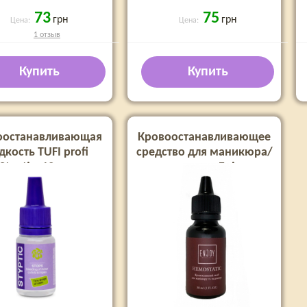
73
75
грн
грн
Цена:
Цена:
1 отзыв
Купить
Купить
оостанавливающая
Кровоостанавливающее
кость TUFI profi
средство для маникюра/
Styptic, 12 мл
педикюра Enjoy
Professional, 30 мл