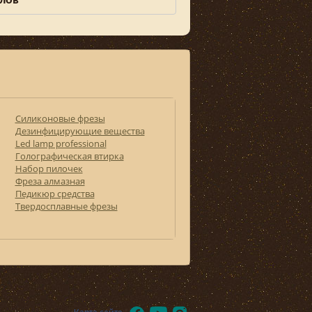
алов
Силиконовые фрезы
Дезинфицирующие вещества
Led lamp professional
Голографическая втирка
Набор пилочек
Фреза алмазная
Педикюр средства
Твердосплавные фрезы