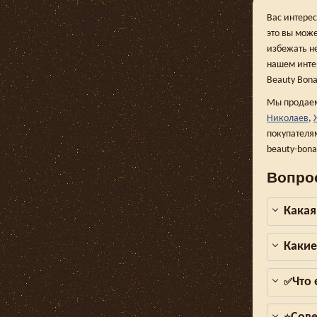
Вас интере
это вы мож
избежать н
нашем интер
Beauty Bona
Мы продаем
Николаев
,
покупателя
beauty-bon
Вопро
Какая
Какие
Что
✅