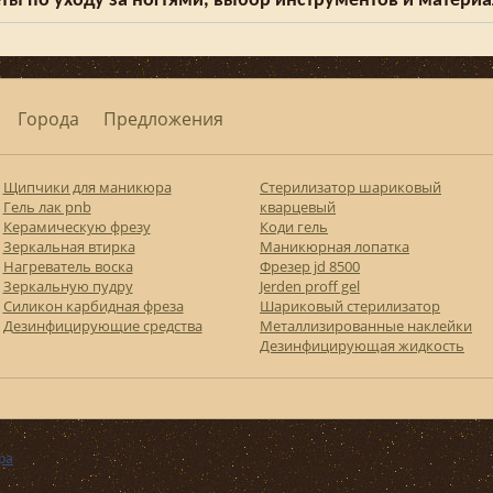
ты по уходу за ногтями, выбор инструментов и матери
Города
Предложения
Щипчики для маникюра
Стерилизатор шариковый
Гель лак pnb
кварцевый
Керамическую фрезу
Коди гель
Зеркальная втирка
Маникюрная лопатка
Нагреватель воска
Фрезер jd 8500
Зеркальную пудру
Jerden proff gel
Силикон карбидная фреза
Шариковый стерилизатор
Дезинфицирующие средства
Металлизированные наклейки
Дезинфицирующая жидкость
ра