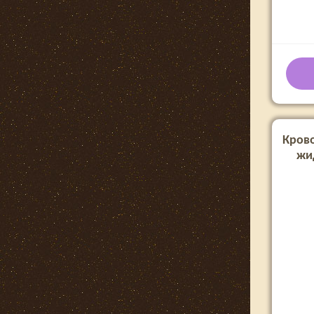
Кров
жид