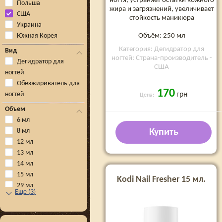
ногтя, устраняет остатки кожного
Польша
жира и загрязнений, увеличивает
США
стойкость маникюра
Украина
Объём: 250 мл
Южная Корея
Категория: Дегидратор для
Вид
ногтей: Страна-производитель -
Дегидратор для
США
ногтей
Обезжириватель для
170
ногтей
грн
Цена:
Объем
6 мл
8 мл
Купить
12 мл
13 мл
14 мл
15 мл
Kodi Nail Fresher 15 мл.
29 мл
Еще
(
3
)