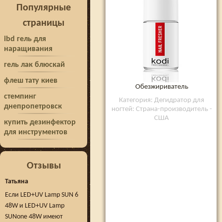
Популярные
страницы
ibd гель для
наращивания
гель лак блюскай
флеш тату киев
Обезжириватель
стемпинг
Категория: Дегидратор для
днепропетровск
ногтей: Страна-производитель -
США
купить дезинфектор
для инструментов
Отзывы
Татьяна
Если LED+UV Lamp SUN 6
48W и LED+UV Lamp
SUNone 48W имеют