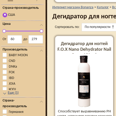
Интернет-магазин Bonanza
>
Каталог
>
Вс
Страна-производитель
США
Дегидратор для ногт
✖
Цена
Сортировать по:
По популярности
↑
От
до
Дегидратор для ногтей
F.O.X Nano Dehydrator Nail
Производитель
Prep, 250 ml
BABY MOON
CND
DNKa
FOX
IBD
JOIA
KODI
Еще
(
5
)
Страна-
производитель
Способствует выравниванию РН
Германия