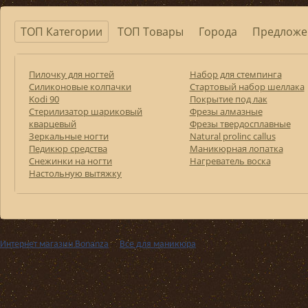
ТОП Категории
ТОП Товары
Города
Предложе
Пилочку для ногтей
Набор для стемпинга
Силиконовые колпачки
Стартовый набор шеллака
Kodi 90
Покрытие под лак
Стерилизатор шариковый
Фрезы алмазные
кварцевый
Фрезы твердосплавные
Зеркальные ногти
Natural prolinc callus
Педикюр средства
Маникюрная лопатка
Снежинки на ногти
Нагреватель воска
Настольную вытяжку
Интернет магазин Bonanza
››
Все для маникюра