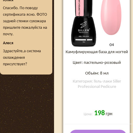
Юлия
Спасибо. По поводу
сертификата ясно. ФОТО
задней стенки сухожара
пришлите пожалуйста на
почту.
Алеся
Здрастуйте,а система
Камуфлирующая база для ногтей
охлаждения
Цвет: пастельно-розовый
присутствует?
Объём: 8 мл
Категория: Гель-лаки Siller
Professional Pedicure
198
грн
Цена: