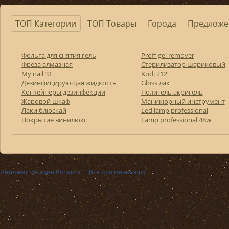
ТОП Категории
ТОП Товары
Города
Предложе
Фольга для снятия гель
Proff gel remover
Фреза алмазная
Стерилизатор шариковый
My nail 31
Kodi 212
Дезинфицирующая жидкость
Gloss лак
Контейнеры дезинфекции
Полигель акригель
Жаровой шкаф
Маникюрный инструмент
Лаки блюскай
Led lamp professional
Покрытие винилюкс
Lamp professional 48w
Интернет магазин Bonanza
››
Все для маникюра