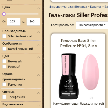
Интернет-магазин Bonanza
>
Каталог
>
Ба
Цена
Гель-лаки Siller Profes
От
до
Сортировать по:
По популярности
↑
Производитель
Siller Professional
Гель-лак Base Siller
Особенности
Pedicure №01, 8 мл
Камуфлирующий
Цвет
Бежевый
Розовый
Страна-
производитель
Германия
Система
Трехфазная
Камуфлирующая база для ногтей
Вид гель-лака