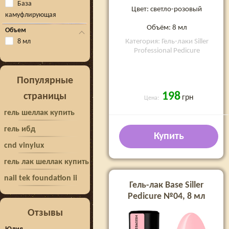
База
Цвет: светло-розовый
камуфлирующая
Объём: 8 мл
Объем
Категория: Гель-лаки Siller
8 мл
Professional Pedicure
Популярные
198
страницы
грн
Цена:
гель шеллак купить
гель ибд
Купить
cnd vinylux
гель лак шеллак купить
nail tek foundation ii
Гель-лак Base Siller
Pedicure №04, 8 мл
Отзывы