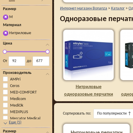
Интернет-магазин Bonanza
>
Каталог
>
Од
Размер
M
Одноразовые перчатк
✖
Материал
Нитриловые
✖
Цена
От
до
Производитель
AMPri
Ceros
Нитриловые
MED-COMFORT
одноразовые перчатки
одно
Medicom
MediOk
MEDIPLUS
Сортировать по:
По популярности
↑
Mercator Medical
Еще
(
5
)
Размер
Нитриловые перчатки