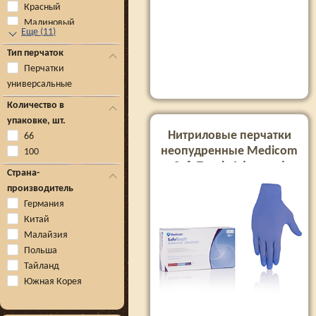
Красный
Малиновый
Еще
(
11
)
Тип перчаток
Перчатки
универсальные
Количество в
упаковке, шт.
Нитриловые перчатки
66
неопудренные Medicom
100
SafeTouch Advanced
Страна-
UltraViolet, размер М, 100
производитель
шт
Германия
Китай
Малайзия
Польша
Тайланд
Южная Корея