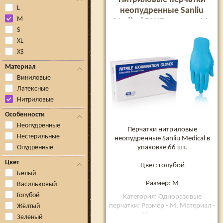
L
неопудренные Sanliu
M
Medical BLUE, размер M,
S
66 шт
XL
XS
Материал
Виниловые
Латексные
Нитриловые
Особенности
Неопудренные
Перчатки нитриловые
Нестерильные
неопудренные Sanliu Medical в
упаковке 66 шт.
Опудренные
Цвет
Цвет: голубой
Белый
Размер: M
Васильковый
Голубой
Категория: Одноразовые
перчатки: Размер - M, Материал -
Жёлтый
Нитриловые
Зеленый