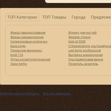
ТОП Категории
ТОП Товары
Города
Предложе
Фреза твердосплавная
Втирку для ногтей
Фрезы керамические
Фрезер стронг
Силиконовые колпачки
Jsda jd 5500
База коди
Стерилизатор ультразвуко
Покрытие винилюкс
Led lamp professional
Kodi 116
Вытяжка маникюрная
Лупы косметологические
Ультразвуковая ванна
Лаки tertio
Полигель акригель
Интернет магазин Bonanza
››
Все для маникюра