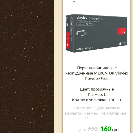
Free неопудренные,
размер L, 100 шт
Перчатки виниловые
неопудренные MERCATOR Vinylex
Powder-Free
Цвет: прозрачные
Размер: L
Кол-во в упаковке: 100 шт
Категория: Одноразовые
перчатки: Размер - M, Материал -
Нитриловые
160
220
грн
Цена: