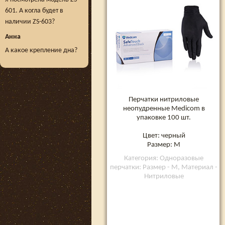
M, 100 шт
601. А когла будет в
наличии ZS-603?
Анна
А какое крепление дна?
Перчатки нитриловые
неопудренные Medicom в
упаковке 100 шт.
Цвет: черный
Размер: M
Категория: Одноразовые
перчатки: Размер - M, Материал -
Нитриловые