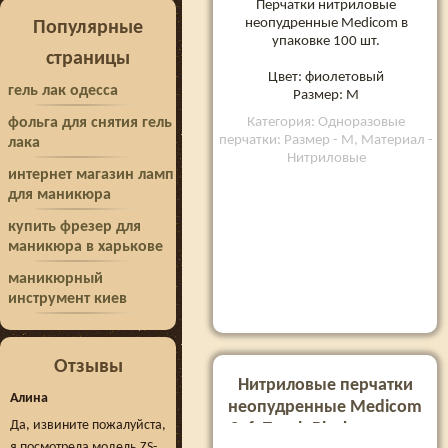
Перчатки нитриловые
неопудренные Medicom в
Популярные
упаковке 100 шт.
страницы
Цвет: фиолетовый
гель лак одесса
Размер: M
Категория: Одноразовые
фольга для снятия гель
перчатки: Размер - M, Материал -
лака
Нитриловые
интернет магазин ламп
для маникюра
купить фрезер для
маникюра в харькове
маникюрный
инструмент киев
Отзывы
Нитриловые перчатки
Алина
неопудренные Medicom
Да, извините пожалуйста,
SafeTouch Black, размер
я посмотрела модель ZS-