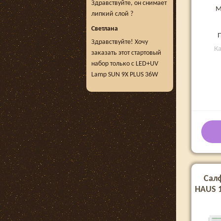
Здравствуйте, он снимает
М
липкий слой ?
Светлана
П
Здравствуйте! Хочу
Ка
заказать этот стартовый
набор только с LED+UV
Lamp SUN 9X PLUS 36W
Салф
HAUS 1