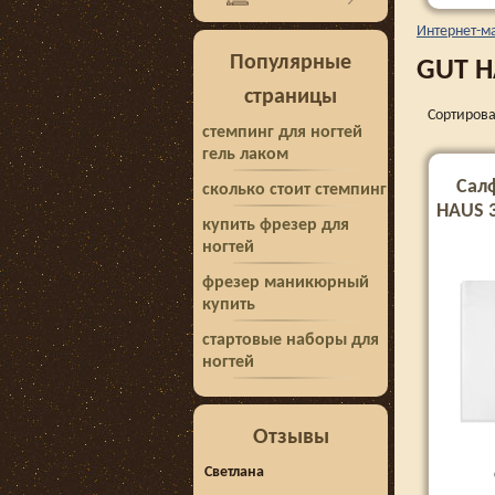
Интернет-м
Популярные
GUT 
страницы
Сортирова
стемпинг для ногтей
гель лаком
Салф
сколько стоит стемпинг
HAUS 3
купить фрезер для
ногтей
фрезер маникюрный
купить
стартовые наборы для
ногтей
Отзывы
Светлана