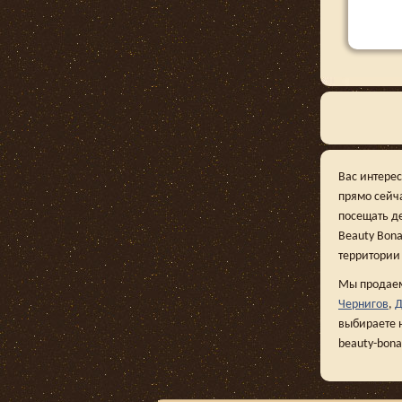
Вас интерес
прямо сейч
посещать д
Beauty Bona
территории
Мы продаем
Чернигов
,
Д
выбираете 
beauty-bon