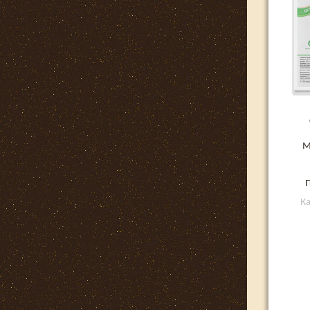
М
П
Ка