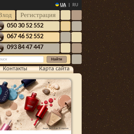
UA
RU
|
Вход
Регистрация
050 30 52 552
067 46 52 552
093 84 47 447
Контакты
Карта сайта