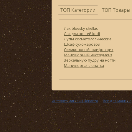
ТОП Категории
ТОП Товары
Лак bluesky shellac
Лак для ногтей kodi
Лупы косметологические
Шкаф сухожаровой
Силиконовый шлифовщик
Маникюрный инструмент
Зеркальную пудру на ногти
Маникюрная лопатка
Интернет магазин Bonanza
››
Все для маникю