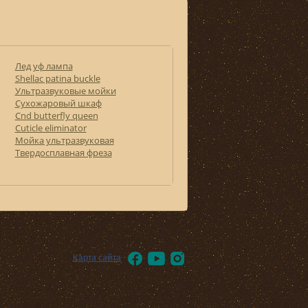
Лед уф лампа
Shellac patina buckle
Ультразвуковые мойки
Сухожаровый шкаф
Cnd butterfly queen
Cuticle eliminator
Мойка ультразвуковая
Твердосплавная фреза
Карта сайта