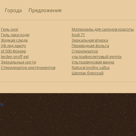
Города
Предложения
Гель oxxi
Материалы для салонов красоты
Гель лаки коди
Kodi 71
Жидкая слюда
Зеркальная втирка
Уф лед лампу
Переводная фольга
Jd 500 фрезер
Стерилизатор
Jerden proff gel
ультрафиолетовый germix
Зеркальные ногти
Ультразвуковая ванна
Стерилизатор инструментов
Natural prolinc callus
Шеллак блюскай
ра