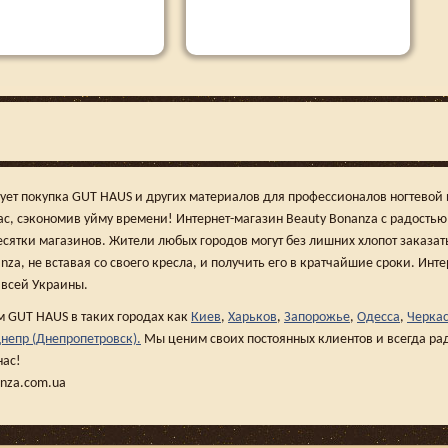
ует покупка GUT HAUS и других материалов для профессионалов ногтевой 
ас, сэкономив уйму времени! Интернет-магазин Beauty Bonanza с радость
есятки магазинов. Жители любых городов могут без лишних хлопот заказат
nza, не вставая со своего кресла, и получить его в кратчайшие сроки. Инт
 всей Украины.
 GUT HAUS в таких городах как
Киев
,
Харьков
,
Запорожье
,
Одесса
,
Черка
непр (Днепропетровск).
Мы ценим своих постоянных клиентов и всегда ра
нас!
anza.com.ua