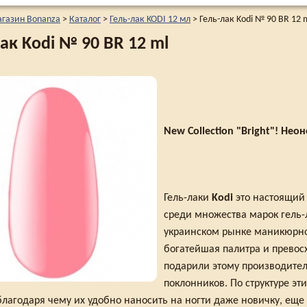
агазин Bonanza
>
Каталог
>
Гель-лак KODI 12 мл
>
Гель-лак Kodi № 90 BR 12 
ак Kodi № 90 BR 12 ml
New Collection "Bright"! Не
Гель-лаки
Kodi
это настоящий
среди множества марок гель-л
украинском рынке маникюрной
богатейшая палитра и превос
подарили этому производите
поклонников. По структуре э
 благодаря чему их удобно наносить на ногти даже новичку, е