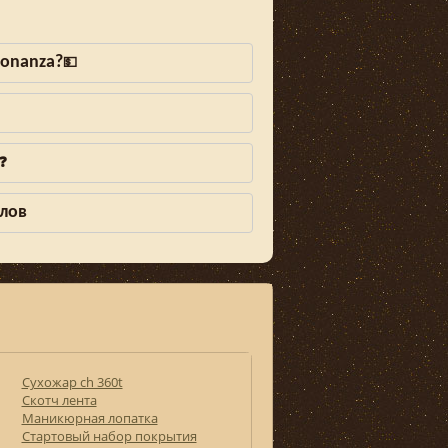
Bonanza?
💵
❓
алов
Сухожар ch 360t
Скотч лента
Маникюрная лопатка
Стартовый набор покрытия