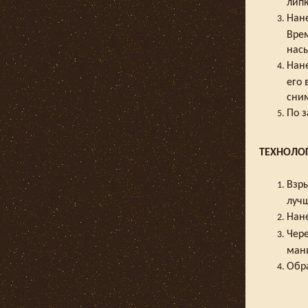
липк
Нане
Врем
насы
Нан
его 
сним
По з
ТЕХНОЛОГ
Взры
лучш
Нане
Чере
ман
Обра