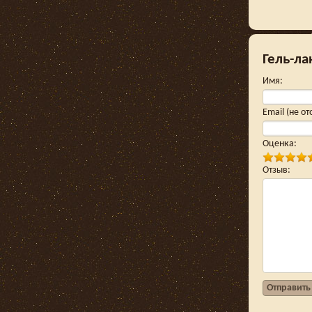
Гель-ла
Имя
:
Email (не о
Оценка
:
Отзыв
:
Отправить