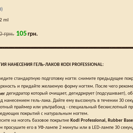
0)
2 ml
105
0 грн.
грн.
ИЯ НАНЕСЕНИЯ ГЕЛЬ-ЛАКОВ KODI PROFESSIONAL:
едите стандартную подготовку ногтя: снимите предыдущее покры
рхность и придайте желаемую форму ногтям. После чего реком
дегидратор который очищает, дегидрирует (подсушивает), о
her
д нанесением гель-лака. Дайте ему высохнуть в течении 30 се
отный праймер или ультрабонд - специальный бескислотный пр
ледующих покрытий с натуральным ногтем.
сите на ноготь базовое покрытие
Kodi Professional, Rubber Base
м просушите его в УФ-лампе 2 минуты или в LED-лампе 30 секу