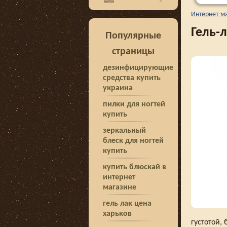
Интернет-м
Гель-л
Популярные
страницы
дезинфицирующие
средства купить
украина
пилки для ногтей
купить
зеркальный
блеск для ногтей
купить
купить блюскай в
интернет
магазине
гель лак цена
харьков
густотой,