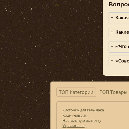
Вопро
Какая
Какие
Что 
✅
Сове
⭐
ТОП Категории
ТОП Товары
Кисточку для гель лака
Коди гель лак
Настольную вытяжку
Уф лампа лед