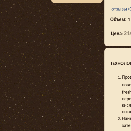
отзывы (
Объем:
1
21
Цена
:
ТЕХНОЛОГ
Пров
пове
fres
пере
кисл
пос
Нане
зате