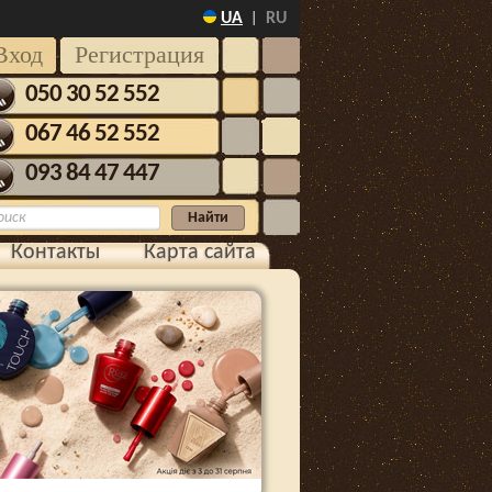
UA
RU
|
Вход
Регистрация
050 30 52 552
067 46 52 552
093 84 47 447
Контакты
Карта сайта