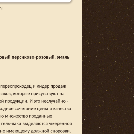
ml
оновый персиково-розовый, эмаль
 первопроходец и лидер продаж
аков, которые присутствуют на
 продукции. И это неслучайно -
ходное сочетание цены и качества
лю множество преданных
ти гель-лаки выделяются умеренной
ще не имеющему должной сноровки.