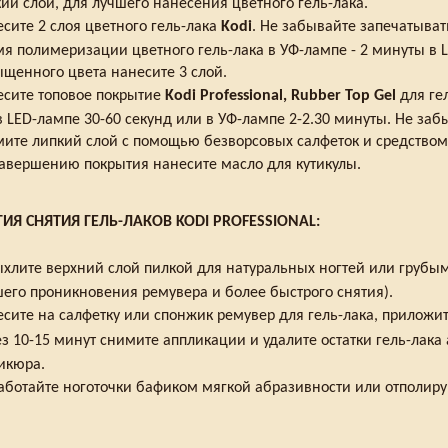
ий слой, для лучшего нанесения цветного гель-лака.
сите 2 слоя цветного гель-лака
Kodi
. Не забывайте запечатыват
я полимеризации цветного гель-лака в УФ-лампе - 2 минуты в L
щенного цвета нанесите 3 слой.
есите топовое покрытие
Kodi Professional, Rubber Top Gel
для ге
в LED-лампе 30-60 секунд или в УФ-лампе 2-2.30 минуты. Не заб
ите липкий слой с помощью безворсовых салфеток и средством 
авершению покрытия нанесите масло для кутикулы.
ИЯ СНЯТИЯ ГЕЛЬ-ЛАКОВ KODI PROFESSIONAL:
хлите верхний слой пилкой для натуральных ногтей или грубы
его проникновения ремувера и более быстрого снятия).
сите на салфетку или спонжик ремувер для гель-лака, приложит
з 10-15 минут снимите аппликации и удалите остатки гель-лака
икюра.
ботайте ноготочки бафиком мягкой абразивности или отполиру