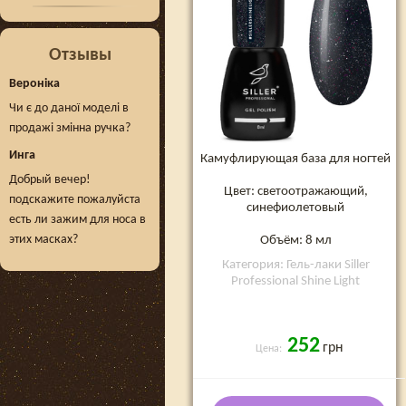
Отзывы
Вероніка
Чи є до даної моделі в
продажі змінна ручка?
Инга
Камуфлирующая база для ногтей
Добрый вечер!
Цвет: светоотражающий,
подскажите пожалуйста
синефиолетовый
есть ли зажим для носа в
этих масках?
Объём: 8 мл
Категория: Гель-лаки Siller
Professional Shine Light
252
грн
Цена: