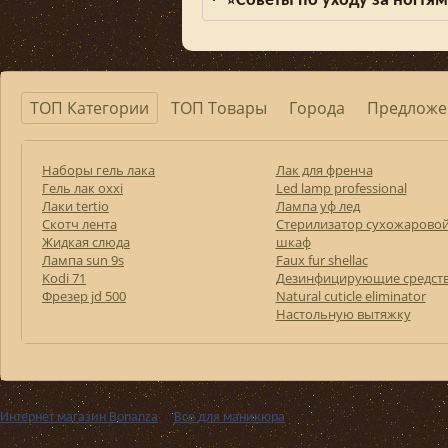
Советы по уходу за ногтя
⭐
ТОП Категории
ТОП Товары
Города
Предложе
Наборы гель лака
Лак для френча
Гель лак оххі
Led lamp professional
Лаки tertio
Лампа уф лед
Скотч лента
Стерилизатор сухожарово
Жидкая слюда
шкаф
Лампа sun 9s
Faux fur shellac
Kodi 71
Дезинфицирующие средст
Фрезер jd 500
Natural cuticle eliminator
Настольную вытяжку
Интернет магазин Bonanza
››
Все для маникюра