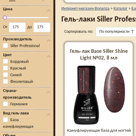
Интернет-магазин Bonanza
>
Каталог
>
Ба
Цена
Гель-лаки Siller Profes
От
до
Сортировать по:
По популярности
↑
Производитель
Siller Professional
Гель-лак Base Siller Shine
Цвет
Light №02, 8 мл
Бордовый
Красный
Синий
Фиолетовый
Страна-
производитель
Германия
Вид гель-лака
База
камуфлирующая
Камуфлирующая база для ногтей
Объем