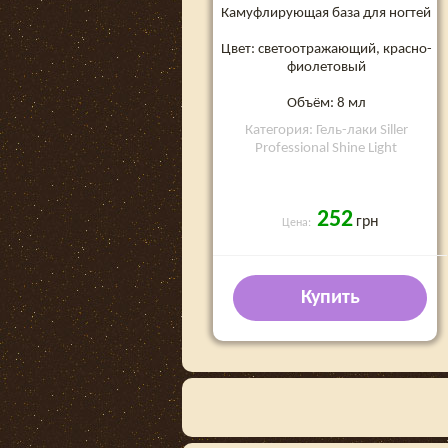
Камуфлирующая база для ногтей
Цвет: светоотражающий, красно-
фиолетовый
Объём: 8 мл
Категория: Гель-лаки Siller
Professional Shine Light
252
грн
Цена:
Купить