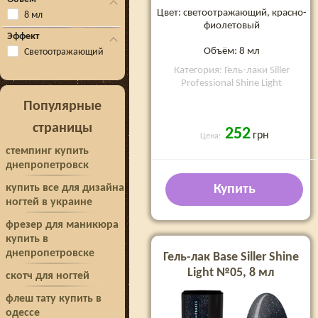
Цвет: светоотражающий, красно-
8 мл
фиолетовый
Эффект
Объём: 8 мл
Светоотражающий
Категория: Гель-лаки Siller
Professional Shine Light
Популярные
страницы
252
грн
Цена:
стемпинг купить
днепропетровск
купить все для дизайна
Купить
ногтей в украине
фрезер для маникюра
купить в
днепропетровске
Гель-лак Base Siller Shine
Light №05, 8 мл
скотч для ногтей
флеш тату купить в
одессе