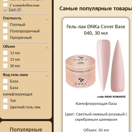
С камифубуками
Самые популярные товары 
Еще
(
4
)
Плотность
Плотный
Гель-лак DNKa Cover Base
Полупрозрачный
040, 30 мл
Прозрачный
Объем
12 мл
15 мл
30 мл
Вид гель-лака
База
База
камуфлирующая
Топ
Камуфлирующая база
Цветной гель-лак
Цвет: Светлый нежный розовый с
серебряным шимером
Популярные
Объем: 30 мл