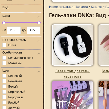
Интернет-магазин Bonanza
>
Каталог
>
Ге
Вид
Гель-лаки DNKa: Вид -
Цена
От
до
Производитель
DNKa
Особенности
Без липкого слоя
Матовый
Цвет
База и топ для гель-
Гел
Бежевый
лака DNKa
Бежевый
Белый
Бирюзовый
Бордовый
Голубой
Жёлтый