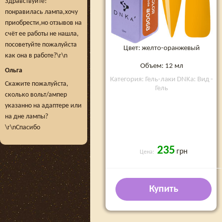
Здравствуйте!
понравилась лампа,хочу
приобрести,но отзывов на
счёт ее работы не нашла,
посоветуйте пожалуйста
Цвет: желто-оранжевый
как она в работе?\r\n
Объем: 12 мл
Ольга
Категория: Гель-лаки DNKa: Вид -
Скажите пожалуйста,
Гель
сколько вольт/ампер
указанно на адаптере или
на дне лампы?
\r\nСпасибо
235
грн
Цена:
Купить