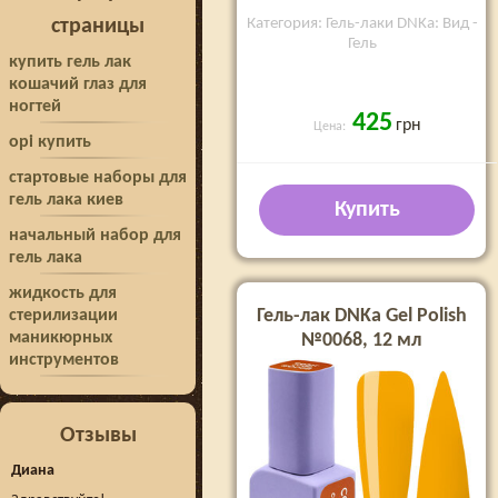
Категория: Гель-лаки DNKa: Вид -
страницы
Гель
купить гель лак
кошачий глаз для
ногтей
425
грн
Цена:
opi купить
стартовые наборы для
гель лака киев
Купить
начальный набор для
гель лака
жидкость для
Гель-лак DNKa Gel Polish
стерилизации
маникюрных
№0068, 12 мл
инструментов
Отзывы
Диана