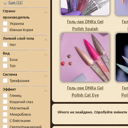
Еще
(
31
)
Страна-
производитель
Гель-лак DNKa Gel
Ге
Украина
Polish Spalah
Южная Корея
Липкий слой топа
Нет
Вид
База
Топ
Система
Трехфазная
Гель-лак DNKa Gel
Ге
Эффект
Polish Cat Eye
Pol
Глянец
Кошачий глаз
Магнитный
Нічого не знайдено. Спробуйте змінити к
Микроблеск
С блёстками
Светоотражающий