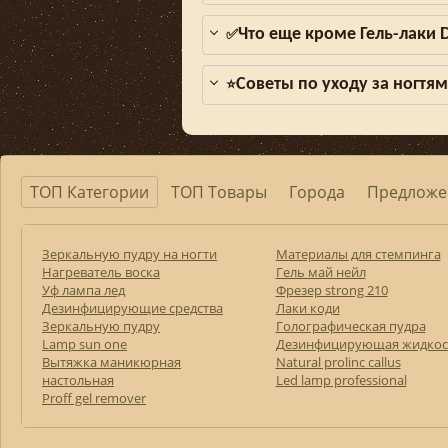
Что еще кроме Гель-лаки 
✅
Советы по уходу за ногтя
⭐
ТОП Категории
ТОП Товары
Города
Предложе
Зеркальную пудру на ногти
Материалы для стемпинга
Нагреватель воска
Гель май нейл
Уф лампа лед
Фрезер strong 210
Дезинфицирующие средства
Лаки коди
Зеркальную пудру
Голографическая пудра
Lamp sun one
Дезинфицирующая жидкос
Вытяжка маникюрная
Natural prolinc callus
настольная
Led lamp professional
Proff gel remover