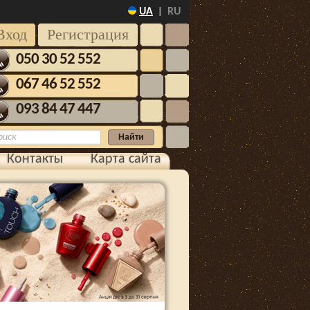
UA
RU
|
Вход
Регистрация
050 30 52 552
067 46 52 552
093 84 47 447
Контакты
Карта сайта