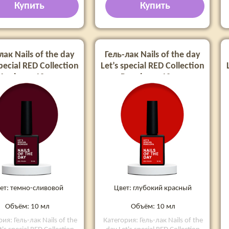
Купить
Купить
лак Nails of the day
Гель-лак Nails of the day
special RED Collection
Let’s special RED Collection
onique, 10 мл
Penelopa, 10 мл
ет: темно-сливовой
Цвет: глубокий красный
Объём: 10 мл
Объём: 10 мл
ия: Гель-лак Nails of the
Категория: Гель-лак Nails of the