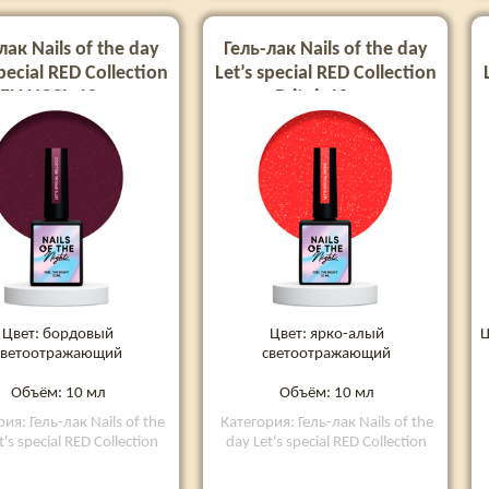
лак Nails of the day
Гель-лак Nails of the day
special RED Collection
Let’s special RED Collection
ELLUCCI, 10 мл
Britni, 10 мл
Цвет: бордовый
Цвет: ярко-алый
Ц
светоотражающий
светоотражающий
Объём: 10 мл
Объём: 10 мл
ия: Гель-лак Nails of the
Категория: Гель-лак Nails of the
t's special RED Collection
day Let's special RED Collection