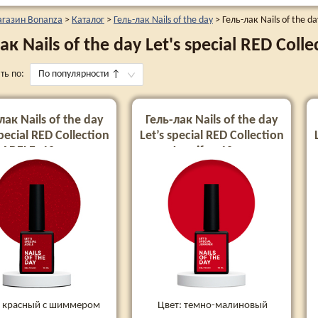
агазин Bonanza
>
Каталог
>
Гель-лак Nails of the day
>
Гель-лак Nails of the da
ак Nails of the day Let's special RED Colle
ть по:
По популярности
↑
лак Nails of the day
Гель-лак Nails of the day
special RED Collection
Let’s special RED Collection
ADELE, 10 мл
Jennifer, 10 мл
: красный с шиммером
Цвет: темно-малиновый