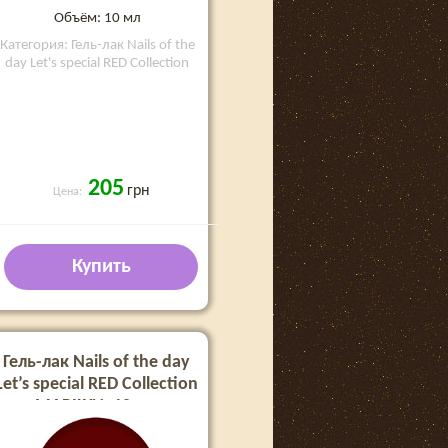
Объём: 10 мл
Категория: Гель-лак Nails of the
day Let's special RED Collection
205
грн
Цена:
Купить
Гель-лак Nails of the day
Let’s special RED Collection
MARILYN, 10 мл