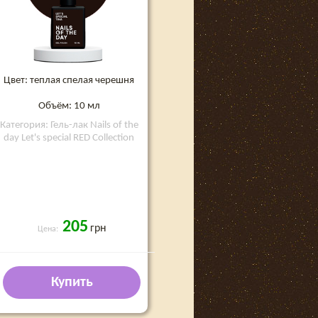
Цвет: теплая спелая черешня
Объём: 10 мл
Категория: Гель-лак Nails of the
day Let's special RED Collection
205
грн
Цена:
Купить