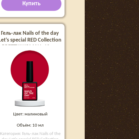
Купить
Гель-лак Nails of the day
Let’s special RED Collection
PRETTY WOMAN, 10 мл
Цвет: малиновый
Объём: 10 мл
Категория: Гель-лак Nails of the