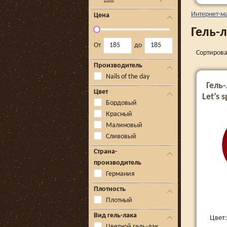
Интернет-м
Цена
Гель-л
От
до
Сортирова
Производитель
Nails of the day
Гель-
Цвет
Let’s 
Бордовый
Красный
Малиновый
Сливовый
Страна-
производитель
Германия
Плотность
Плотный
Вид гель-лака
Цвет
Цветной гель-лак