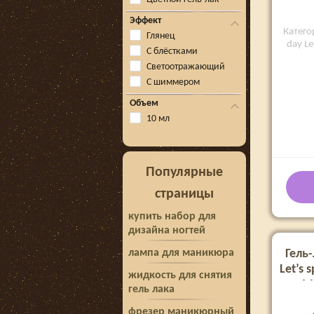
Эффект
Категор
Глянец
day Le
С блёстками
Светоотражающий
С шиммером
Объем
10 мл
Популярные
страницы
купить набор для
дизайна ногтей
лампа для маникюра
Гель-
Let’s 
жидкость для снятия
M
гель лака
фрезер маникюрный