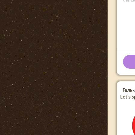
day Le
Гель-
Let’s 