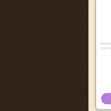
Категор
day Le