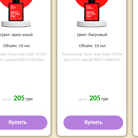
Цвет: ярко-алый
Цвет: багровый
Объём: 10 мл
Объём: 10 мл
ия: Гель-лак Nails of the
Категория: Гель-лак Nails of the
t's special RED Collection
day Let's special RED Collection
205
205
грн
грн
Цена:
Цена:
Купить
Купить