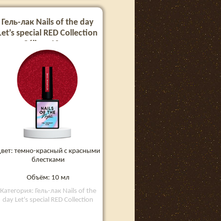
Гель-лак Nails of the day
Let’s special RED Collection
Céline, 10 мл
вет: темно-красный с красными
блестками
Объём: 10 мл
Категория: Гель-лак Nails of the
day Let's special RED Collection