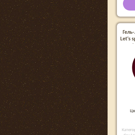
Гель-
Let’s 
M
Цв
Категор