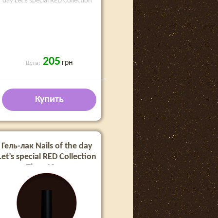
day Let's special RED Collection
205
грн
Цена:
Купить
Гель-лак Nails of the day
Let’s special RED Collection
Tina, 10 мл