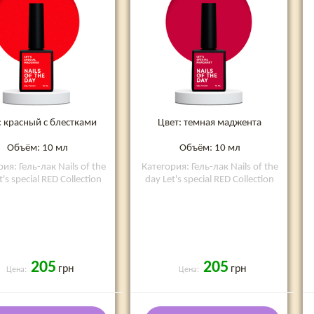
: красный с блестками
Цвет: темная маджента
Объём: 10 мл
Объём: 10 мл
ия: Гель-лак Nails of the
Категория: Гель-лак Nails of the
t's special RED Collection
day Let's special RED Collection
205
205
грн
грн
Цена:
Цена: