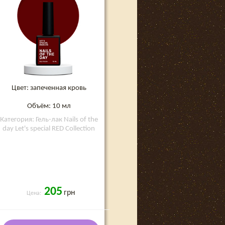
Цвет: запеченная кровь
Объём: 10 мл
Категория: Гель-лак Nails of the
day Let's special RED Collection
205
грн
Цена: