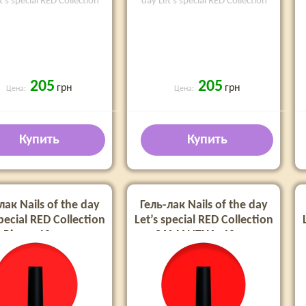
t's special RED Collection
day Let's special RED Collection
205
205
грн
грн
Цена:
Цена:
Купить
Купить
лак Nails of the day
Гель-лак Nails of the day
special RED Collection
Let’s special RED Collection
Riana, 10 мл
SAMANTHA, 10 мл