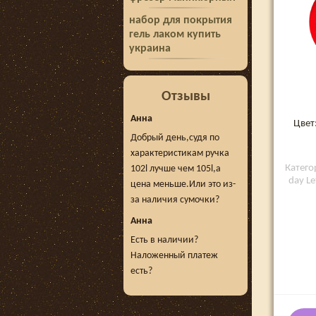
набор для покрытия
гель лаком купить
украина
Отзывы
Анна
Цвет
Добрый день,судя по
характеристикам ручка
Категор
102l лучше чем 105l,а
day Le
цена меньше.Или это из-
за наличия сумочки?
Анна
Есть в наличии?
Наложенный платеж
есть?