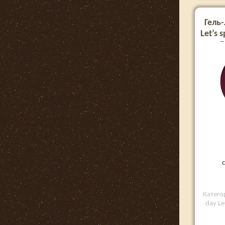
Гель-
Let’s 
B
Категор
day Le