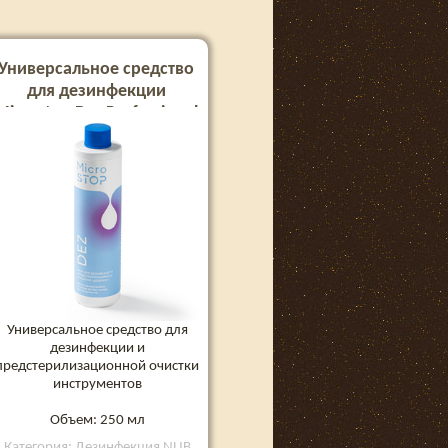
Универсальное средство
для дезинфекции
Microstop Dez Professional
аникон/Дезекон (250 мл)
Универсальное средство для
дезинфекции и
предстерилизационной очистки
инструментов
Объем: 250 мл
Категория: Дезинфекция NUB