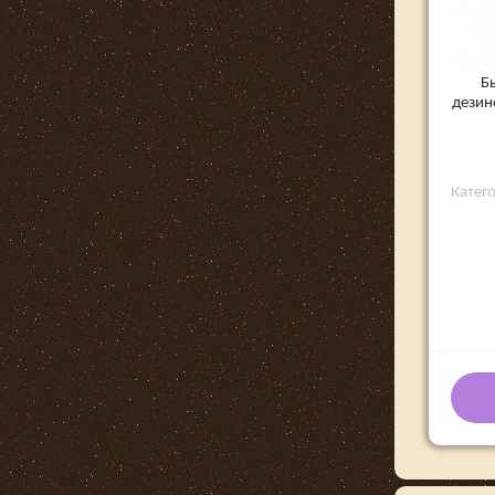
Б
дезин
Катег