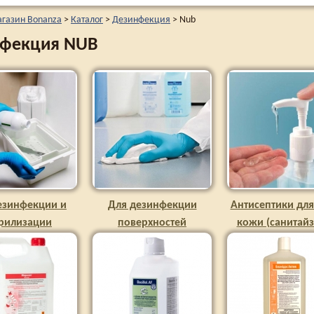
агазин Bonanza
>
Каталог
>
Дезинфекция
>
Nub
фекция NUB
езинфекции и
Для дезинфекции
Антисептики для
ерилизации
поверхностей
кожи (санитай
струментов