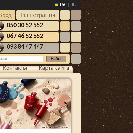
UA
RU
|
Вход
Регистрация
050 30 52 552
067 46 52 552
093 84 47 447
Контакты
Карта сайта