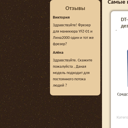
Самые 
Отзывы
Виктория
DT
Здравствуйте! Фрезер
де
для маникюра YFZ-01 и
(конц
Лина2000 один и тот же
фрезер?
Алёна
Здравствуйте. Скажите
пожалуйста , Даная
модель подходит для
постоянного потока
людей ?
Средс
Катег