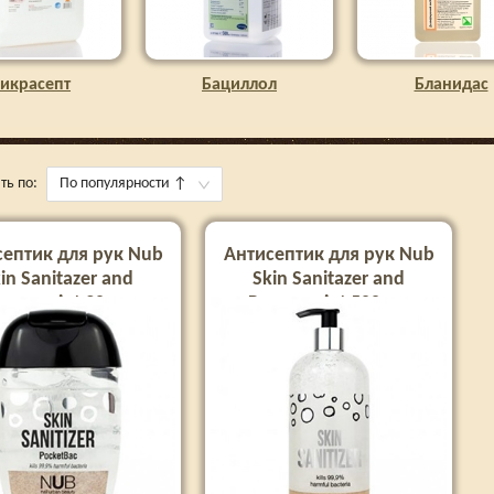
икрасепт
Бациллол
Бланидас
ть по:
По популярности
↑
ептик для рук Nub
Антисептик для рук Nub
in Sanitazer and
Skin Sanitazer and
eppermint 30 мл
Peppermint 500 мл