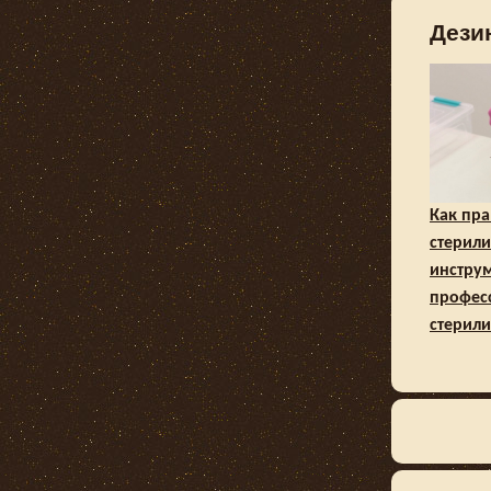
Дези
Как пр
стерил
инстру
профес
стерили