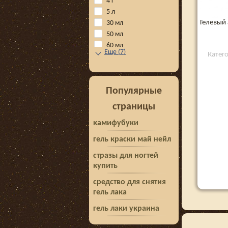
4 г
5 л
Гелевый 
30 мл
50 мл
60 мл
Еще
(
7
)
Катег
Популярные
страницы
камифубуки
гель краски май нейл
стразы для ногтей
купить
средство для снятия
гель лака
гель лаки украина