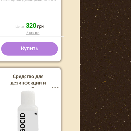
320
грн
Цена:
2 отзыва
Купить
Средство для
дезинфекции и
терилизации Лагоцид 300
(30 мл)