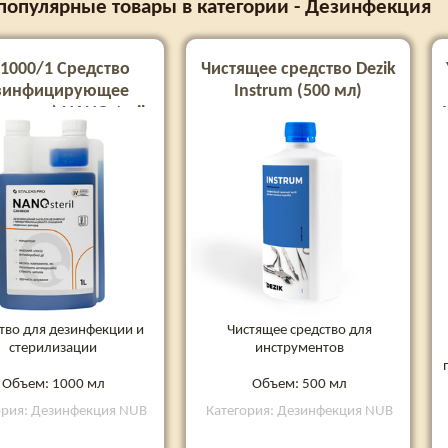
популярные товары в категории - Дезинфекция
-1000/1 Средство
Чистящее средство Dezik
зинфицирующее
Instrum (500 мл)
ентрат) NANOsteril,
1000 мл
С
тво для дезинфекции и
Чистящее средство для
стерилизации
инструментов
Объем: 1000 мл
Объем: 500 мл
ория: Дезинфекция NUB
Категория: Дезинфекция NUB