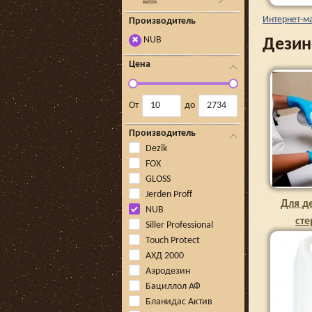
Интернет-м
Производитель
NUB
Дезин
✖
Цена
От
до
Производитель
Dezik
FOX
GLOSS
Jerden Proff
Для д
NUB
ст
Siller Professional
ин
Touch Protect
АХД 2000
Аэродезин
Бациллол АФ
Бланидас Актив