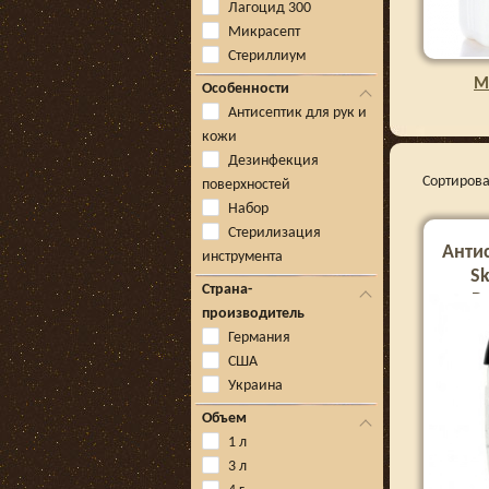
Лагоцид 300
Микрасепт
Стериллиум
М
Особенности
Антисептик для рук и
кожи
Дезинфекция
Сортирова
поверхностей
Набор
Стерилизация
Антис
инструмента
Sk
Страна-
P
производитель
Германия
США
Украина
Объем
1 л
3 л