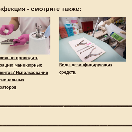
нфекция - смотрите также:
авильно проводить
Виды дезинфицирующих
изацию маникюрных
средств.
ментов? Использование
сиональных
заторов