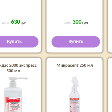
630
300
грн
грн
Цена:
Цена:
Купить
Купить
идас 2000 экспресс
Микрасепт 250 мл
500 мл
с