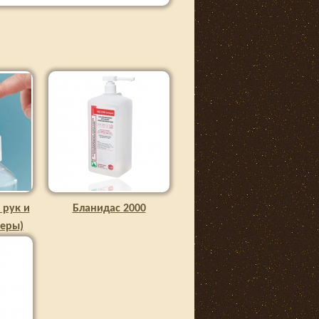
 рук и
Бланидас 2000
зеры)