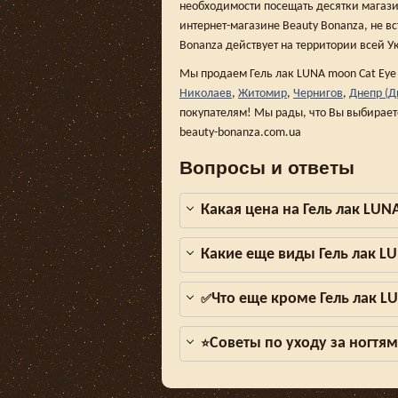
необходимости посещать десятки магази
интернет-магазине Beauty Bonanza, не вс
Bonanza действует на территории всей У
Мы продаем Гель лак LUNA moon Cat Eye 
Николаев
,
Житомир
,
Чернигов
,
Днепр (Д
покупателям! Мы рады, что Вы выбирает
beauty-bonanza.com.ua
Вопросы и ответы
Какая цена на Гель лак LUN
Какие еще виды Гель лак L
Что еще кроме Гель лак L
✅
Советы по уходу за ногтя
⭐