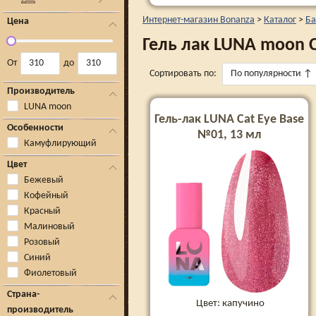
Интернет-магазин Bonanza
>
Каталог
>
Ба
Цена
Гель лак LUNA moon C
От
до
Сортировать по:
По популярности
↑
Производитель
LUNA moon
Гель-лак LUNA Cat Eye Base
Особенности
№01, 13 мл
Камуфлирующий
Цвет
Бежевый
Кофейный
Красный
Малиновый
Розовый
Синий
Фиолетовый
Страна-
Цвет: капучино
производитель