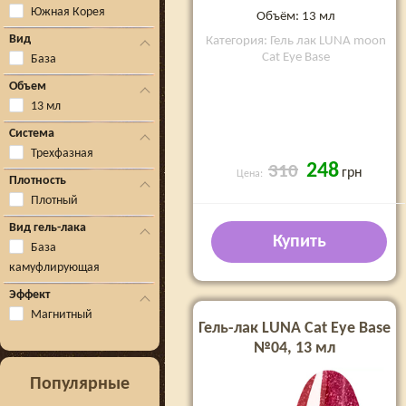
Южная Корея
Объём: 13 мл
Вид
Категория: Гель лак LUNA moon
Cat Eye Base
База
Объем
13 мл
Система
Трехфазная
248
310
грн
Цена:
Плотность
Плотный
Вид гель-лака
Купить
База
камуфлирующая
Эффект
Магнитный
Гель-лак LUNA Cat Eye Base
№04, 13 мл
Популярные