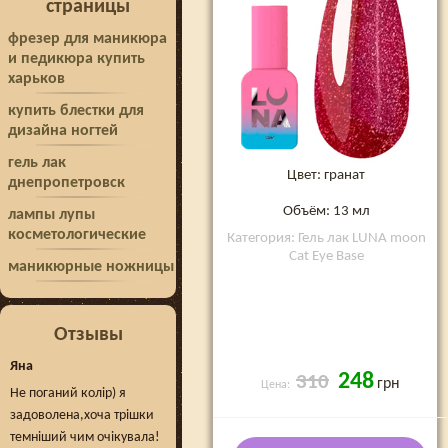
страницы
фрезер для маникюра
и педикюра купить
харьков
купить блестки для
дизайна ногтей
гель лак
Цвет: гранат
днепропетровск
Объём: 13 мл
лампы лупы
косметологические
Категория: Гель лак LUNA moon
Cat Eye Base
маникюрные ножницы
Отзывы
Яна
248
310
грн
Цена:
Не поганий колір) я
задоволена,хоча трішки
темніший чим очікувала!