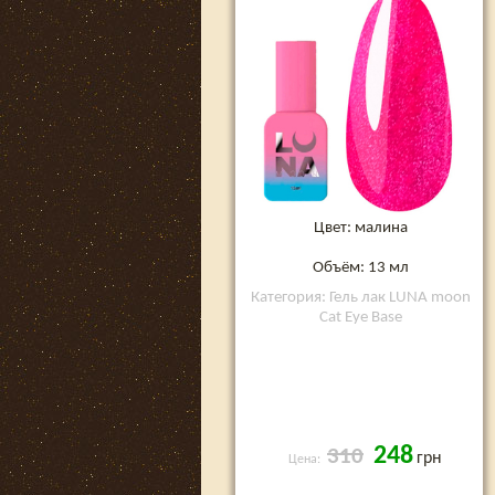
Цвет: малина
Объём: 13 мл
Категория: Гель лак LUNA moon
Cat Eye Base
248
310
грн
Цена: