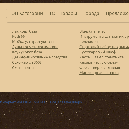
ТОП Категории
ТОП Товары
Города
Предложе
Лак коди база
Bluesky shellac
Kodi 66
Инструменты для маникюр
Мойка ультразвуковая
педикюра
Лупы косметологические
Стартовый набор покрыти
Каучуковая база
Сухожаровый шкаф
Дезинфицированные средства
Какой штамп стемпинга
Сухожар ch 360t
Керамическую фрезу
Скотч лента
Фреза твердосплавная
Маникюрная лопатка
Интернет магазин Bonanza
››
Все для маникюра