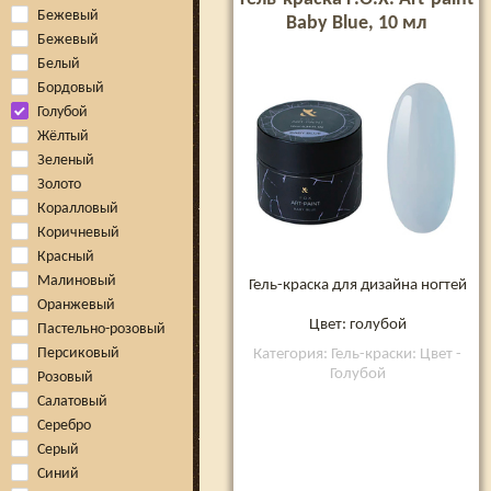
Бежевый
Baby Blue, 10 мл
Бежевый
Белый
Бордовый
Голубой
Жёлтый
Зеленый
Золото
Коралловый
Коричневый
Красный
Малиновый
Гель-краска для дизайна ногтей
Оранжевый
Цвет: голубой
Пастельно-розовый
Персиковый
Категория: Гель-краски: Цвет -
Голубой
Розовый
Салатовый
Серебро
Серый
Синий