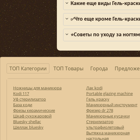
Какие еще виды Гель-краск
Что еще кроме Гель-краск
✅
Советы по уходу за ногтя
⭐
ТОП Категории
ТОП Товары
Города
Предложе
Ножницы для маникюра
Лак kodi
Kodi 117
Portable glazing machine
Уф стерилизатор
Гель краску
База коди
Маникюрный инструмент
Фрезы керамические
Фрезер dr 278
Шкаф сухожаровой
Маникюрные кусачки
Bluesky shellac
Стерилизатор
Шеллак bluesky
ультрафиолетовый
Вытяжка маникюрная
настольная