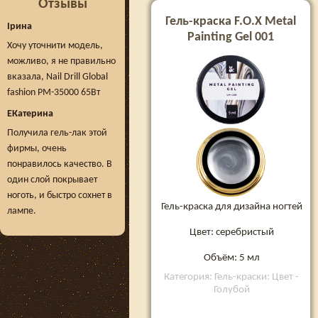
Отзывы
Гель-краска F.O.X Metal
Ірина
Painting Gel 001
Хочу уточнити модель,
можливо, я не правильно
вказала, Nail Drill Global
fashion PM-35000 65Вт
ЕКатерина
Получила гель-лак этой
фирмы, очень
понравилось качество. В
один слой покрывает
ноготь, и быстро сохнет в
Гель-краска для дизайна ногтей
лампе.
Цвет: серебристый
Объём: 5 мл
Категория: Гель-краски: Цвет -
Голубой