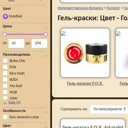
Интернет-магазин Bonanza
>
Каталог
>
Ге
Цвет
Голубой
Гель-краски: Цвет - Г
✖
Цена
От
до
Производитель
Boho Chic
FOX
Kira Nails
KODI
Гель-краски F.O.X.
Гель
My Nail
NUB
OXXI
Еще
(
4
)
Сортировать по:
По популярности
↑
Особенности
Без липкого слоя
Цвет
Гель-краска F.O.X. Art-paint