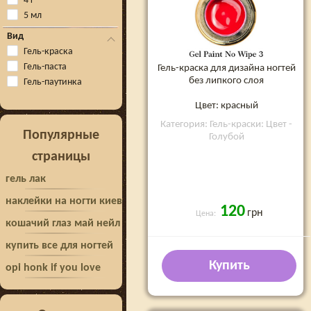
4 г
5 мл
Вид
Гель-краска
Гель-паста
Гель-краска для дизайна ногтей
без липкого слоя
Гель-паутинка
Цвет: красный
Категория: Гель-краски: Цвет -
Популярные
Голубой
страницы
гель лак
наклейки на ногти киев
120
грн
Цена:
кошачий глаз май нейл
купить все для ногтей
Купить
opi honk if you love