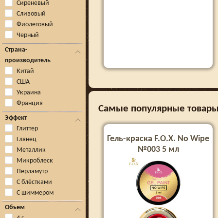
Сиреневый
Сливовый
Фиолетовый
Черный
Страна-
производитель
Китай
США
Украина
Франция
Самые популярные товары 
Эффект
Глиттер
Гель-краска F.O.X. No Wipe
Глянец
№003 5 мл
Металлик
Микроблеск
Перламутр
С блёстками
С шиммером
Объем