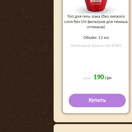
Топ для гель-лака (без липкого
слоя без UV-фильтров для темных
оттенков)
Объём: 12 мл
Категория: База и топ ROKS
190
грн
Цена:
Купить