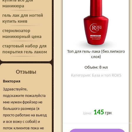
купить все для
маникюра
гель лак для ногтей
купить киев
стерилизатор
маникюрный цена
стартовый набор для
Топ для гель-лака (без липкого
покрытия гель лаком
слоя)
Объём: 8 мл
Отзывы
Категория: База и топ ROKS
Виктория
Здравствуйте,
подскажите пожалуйста
мне нужен фрейзер не
большого размера (я
145
грн
Цена:
просто работаю на выезд
и все вожу с собой) и
поток клиентов пока не