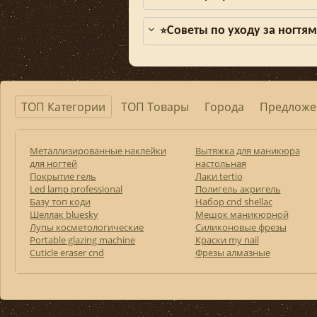
Советы по уходу за ногтя
⭐
ТОП Категории
ТОП Товары
Города
Предложе
Металлизированные наклейки
Вытяжка для маникюра
для ногтей
настольная
Покрытие гель
Лаки tertio
Led lamp professional
Полигель акригель
Базу топ коди
Набор cnd shellac
Шеллак bluesky
Мешок маникюрной
Лупы косметологические
Силиконовые фрезы
Portable glazing machine
Краски my nail
Cuticle eraser cnd
Фрезы алмазные