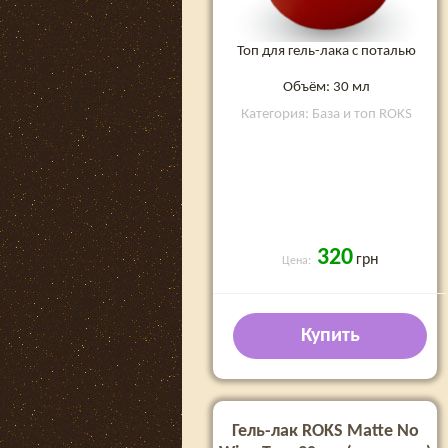
Топ для гель-лака с поталью
Объём: 30 мл
Категория: База и топ ROKS
320
грн
Цена:
Купить
Гель-лак ROKS Matte No