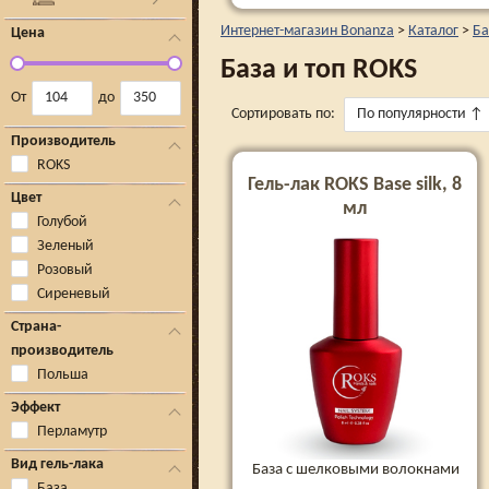
Интернет-магазин Bonanza
>
Каталог
>
Ба
Цена
База и топ ROKS
От
до
Сортировать по:
По популярности
↑
Производитель
ROKS
Гель-лак ROKS Base silk, 8
Цвет
мл
Голубой
Зеленый
Розовый
Сиреневый
Страна-
производитель
Польша
Эффект
Перламутр
Вид гель-лака
База с шелковыми волокнами
База