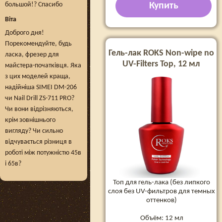
большой!? Спасибо
Купить
Віта
Доброго дня!
Порекомендуйте, будь
Гель-лак ROKS Non-wipe no
ласка, фрезер для
UV-Filters Top, 12 мл
майстера-початківця. Яка
з цих моделей краща,
надійніша SIMEI DM-206
чи Nail Drill ZS-711 PRO?
Чи вони відрізняються,
крім зовнішнього
вигляду? Чи сильно
відчувається різниця в
роботі між потужністю 45в
і 65в?
Топ для гель-лака (без липкого
слоя без UV-фильтров для темных
оттенков)
Объём: 12 мл