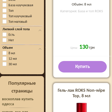
Объём: 8 мл
База каучуковая
Топ
Категория: База и топ ROKS
Топ каучуковый
Топ матовый
Липкий слой топа
Есть
Нет
130
грн
Объем
Цена:
8 мл
12 мл
30 мл
Купить
Популярные
Гель-лак ROKS Non-wipe
страницы
Top, 8 мл
воскоплав купить
одесса