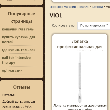
Интернет-магазин Bonanza
>
Бренди
>
VI
Популярные
VIOL
страницы
Сортировать по:
По популярности
↑
кошачий глаз гель
купить кусачки для
Лопатка
ногтей
профессиональная для
где купить гель лак
маникюра VIOL Master Р
form 3
nail tek intensive
therapy
opi магазин
Отзывы
Наталья
Добрый день, аппарат
Лопатка маникюрная скругленная
есть в наличии?\r\n