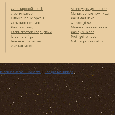
Сухожаровой шкаф
Аксессуары для ногтей
стерилизатор
Маникюрные ножницы
Силиконовые фрезы
Лаки май нейл
Стемпинг гель лак
Фрезер jd 500
Лампа уф лед
Маникюрная вытяжка
Стерилизатор кварцевый
Лампу sun one
Jerden proff gel
Proff gel remover
Базовое покрытие
Natural prolinc callus
Жидкая слюда
Интернет магазин Bonanza
››
Все для маникюра