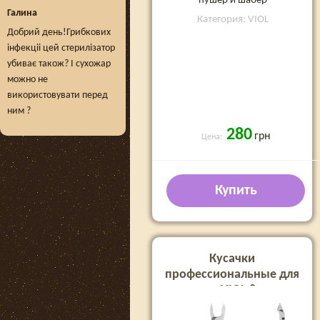
пушер и шабер
Галина
Категория: VIOL
Добрий день!Грибкових
інфекціі цей стерилізатор
убиває також? І сухожар
можно не
використовувати перед
ним ?
280
грн
Цена:
Купить
Кусачки
профессиональные для
кожи VIOL 8 мм